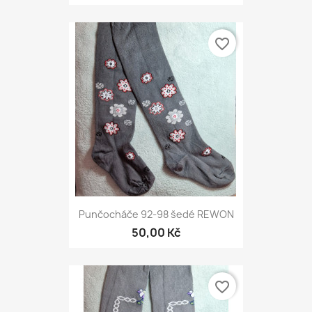
favorite_border
Punčocháče 92-98 šedé REWON
50,00 Kč
favorite_border