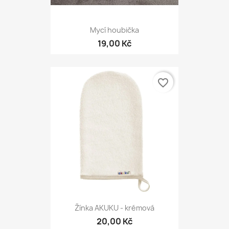
Mycí houbička
19,00 Kč
favorite_border
Žínka AKUKU - krémová
20,00 Kč