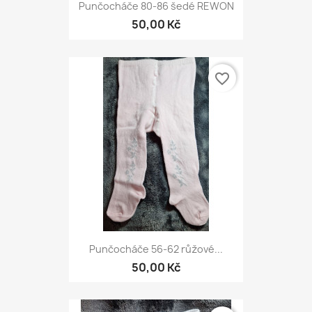
Punčocháče 80-86 šedé REWON
50,00 Kč
favorite_border
Punčocháče 56-62 růžové...
50,00 Kč