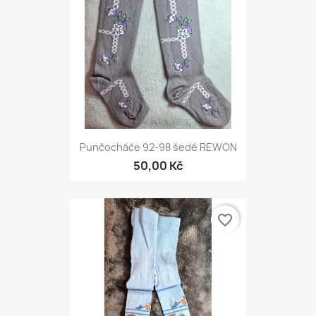
Punčocháče 92-98 šedé REWON
50,00 Kč
favorite_border