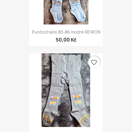
Punčocháče 80-86 modré REWON
50,00 Kč
favorite_border