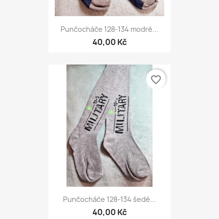
Punčocháče 128-134 modré...
40,00 Kč
favorite_border
Punčocháče 128-134 šedé...
40,00 Kč