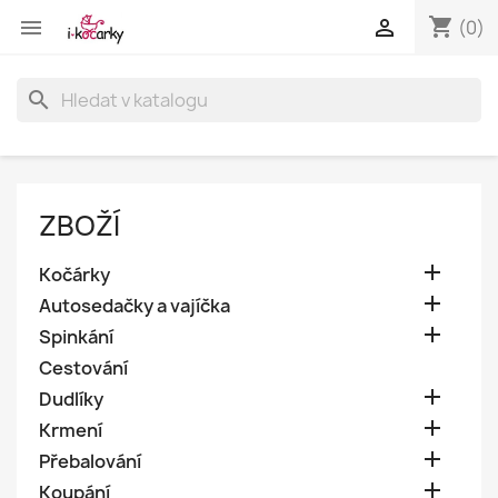
shopping_cart


(0)
search
ZBOŽÍ

Kočárky

Autosedačky a vajíčka

Spinkání
Cestování

Dudlíky

Krmení

Přebalování

Koupání