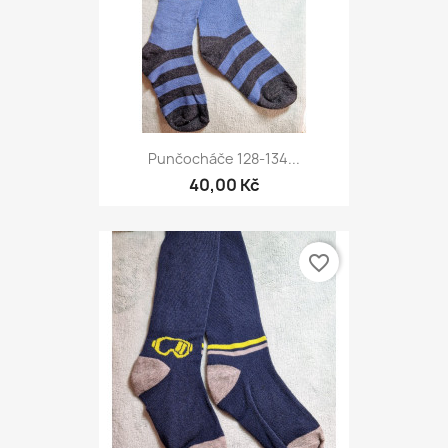
Punčocháče 128-134...
40,00 Kč
favorite_border