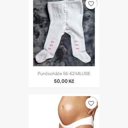
favorite_border
Punčocháče 56-62 MILUSIE
50,00 Kč
favorite_border