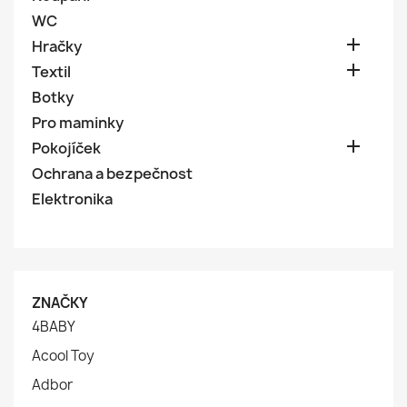
WC

Hračky

Textil
Botky
Pro maminky

Pokojíček
Ochrana a bezpečnost
Elektronika
ZNAČKY
4BABY
Acool Toy
Adbor