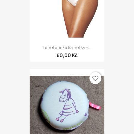
Těhotenské kalhotky -...
60,00 Kč
favorite_border