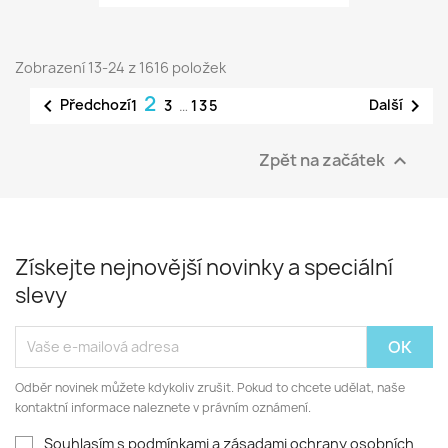
Zobrazení 13-24 z 1616 položek
2


Předchozí
Další
1
3
…
135
Zpět na začátek

Získejte nejnovější novinky a speciální
slevy
Odběr novinek můžete kdykoliv zrušit. Pokud to chcete udělat, naše
kontaktní informace naleznete v právním oznámení.
Souhlasím s podmínkami a zásadami ochrany osobních