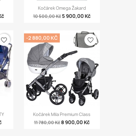
Rychlý náhled

Kočárek Omega Žakard
Kč
5 900,00 Kč
10 500,00 Kč
-2 880,00 KČ
favorite_border
favorite_border
Rychlý náhled

TY
Kočárek Mila Premium Class
č
8 900,00 Kč
11 780,00 Kč