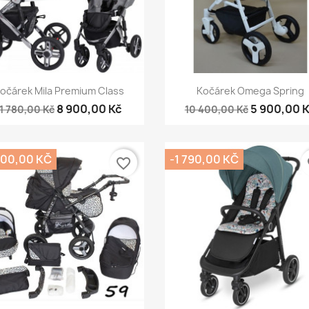
Rychlý náhled
Rychlý náhled


očárek Mila Premium Class
Kočárek Omega Spring
8 900,00 Kč
5 900,00 
11 780,00 Kč
10 400,00 Kč
000,00 KČ
-1 790,00 KČ
favorite_border
fa