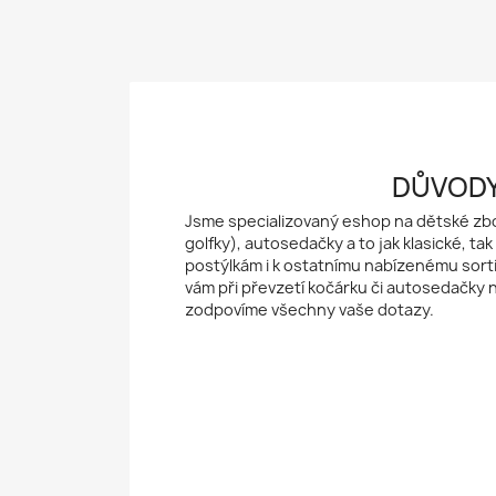
DŮVODY
Jsme specializovaný eshop na dětské zbož
golfky), autosedačky a to jak klasické, t
postýlkám i k ostatnímu nabízenému sort
vám při převzetí kočárku či autosedačky 
zodpovíme všechny vaše dotazy.