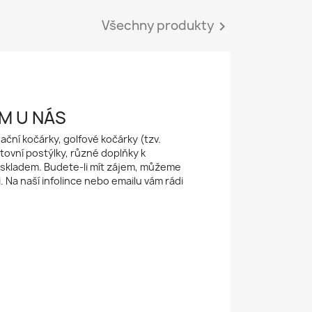
Všechny produkty

M U NÁS
ční kočárky, golfové kočárky (tzv.
tovní postýlky, různé doplňky k
 skladem. Budete-li mít zájem, můžeme
 Na naší infolince nebo emailu vám rádi