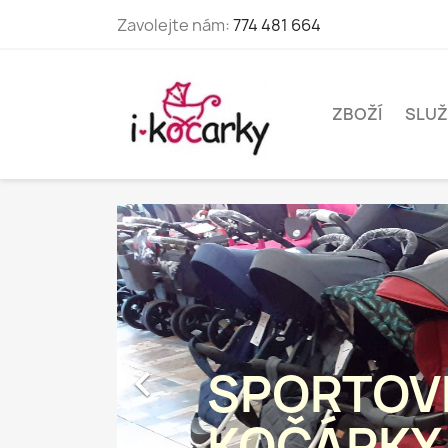
Zavolejte nám:
774 481 664
ZBOŽÍ
SLUŽ

SPORTOV
KOČÁRKY