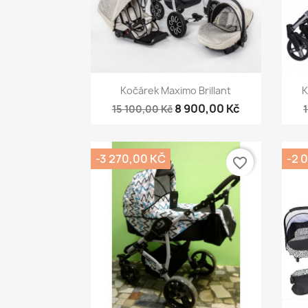
Rychlý náhled

Kočárek Maximo Brillant
K
8 900,00 Kč
15 100,00 Kč
-3 270,00 KČ
-2 
favorite_border