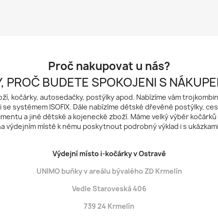
Proč nakupovat u nás?
, PROČ BUDETE SPOKOJENI S NÁKUPE
í, kočárky, autosedačky, postýlky apod. Nabízíme vám trojkombina
ak i se systémem ISOFIX. Dále nabízíme dětské dřevěné postýlky, ces
imentu a jiné dětské a kojenecké zboží. Máme velký výběr kočárků
na výdejním místě k němu poskytnout podrobný výklad i s ukázkami.
Výdejní místo i-kočárky v Ostravě
UNIMO buňky v areálu bývalého ZD Krmelín
Vedle Staroveská 406
739 24 Krmelín