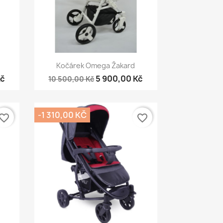
Rychlý náhled

Kočárek Omega Žakard
Kč
5 900,00 Kč
10 500,00 Kč
-1 310,00 KČ
vorite_border
favorite_border