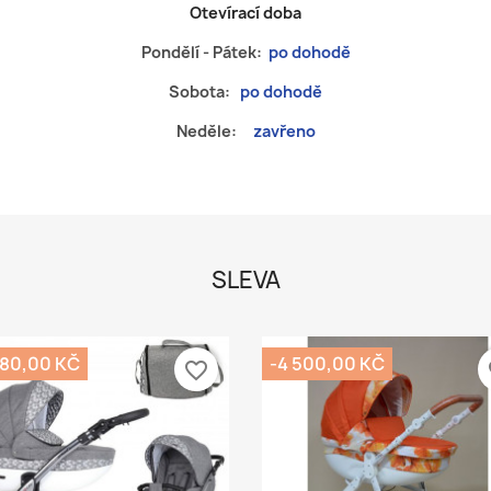
Otevírací doba
Pondělí - Pátek:
po dohodě
Sobota:
po dohodě
Neděle:
zavřeno
SLEVA
880,00 KČ
-4 500,00 KČ
favorite_border
fa