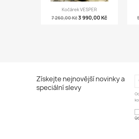
Rychlý náhled

Kočárek VESPER
3 990,00 Kč
7 260,00 Kč
Získejte nejnovější novinky a
speciální slevy
Od
ko
úd