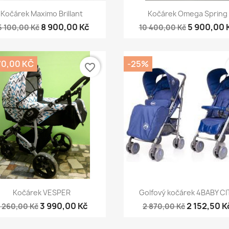
Rychlý náhled
Rychlý náhled


Kočárek Maximo Brillant
Kočárek Omega Spring
8 900,00 Kč
5 900,00 
5 100,00 Kč
10 400,00 Kč
70,00 KČ
-25%
favorite_border
Rychlý náhled
Rychlý náhled


Kočárek VESPER
Golfový kočárek 4BABY CI
3 990,00 Kč
2 152,50 K
 260,00 Kč
2 870,00 Kč