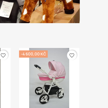
-4 600,00 KČ
favorite_border
favorite_border