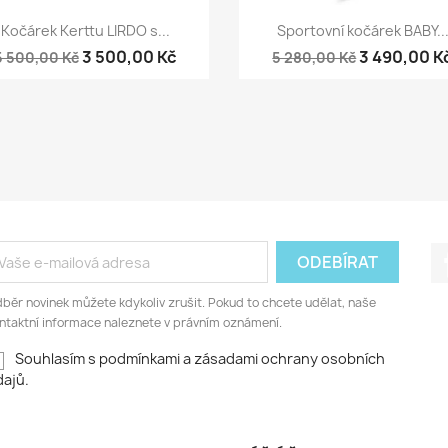
Rychlý náhled
Rychlý náhled


Kočárek Kerttu LIRDO s...
Sportovní kočárek BABY..
3 500,00 Kč
3 490,00 K
5 500,00 Kč
5 280,00 Kč
běr novinek můžete kdykoliv zrušit. Pokud to chcete udělat, naše
ntaktní informace naleznete v právním oznámení.
Souhlasím s podmínkami a zásadami ochrany osobních
ajů.