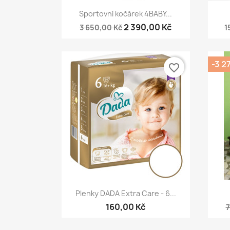
Rychlý náhled

Sportovní kočárek 4BABY...
2 390,00 Kč
3 650,00 Kč
1
-3 2
favorite_border
Rychlý náhled

Plenky DADA Extra Care - 6...
160,00 Kč
7