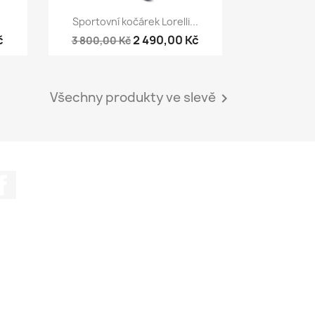
Rychlý náhled

.
Sportovní kočárek Lorelli...
č
2 490,00 Kč
3 800,00 Kč
Všechny produkty ve slevě

Facebook