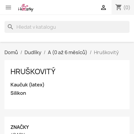
shopping_cart


(0)
search
Domů
Dudlíky
A (0 až 6 měsíců)
Hruškovitý
HRUŠKOVITÝ
Kaučuk (latex)
Silikon
ZNAČKY