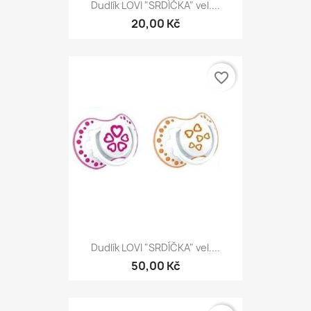
Dudlík LOVI "SRDÍČKA" vel....
20,00 Kč
favorite_border
Dudlík LOVI "SRDÍČKA" vel....
50,00 Kč