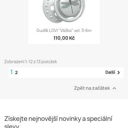
Dudlík LOVI "Vážka" vel. 3-6m
110,00 Kč
Zobrazení 1-12 z 13 položek
1

Další
2
Zpět na začátek

Získejte nejnovější novinky a speciální
slevy