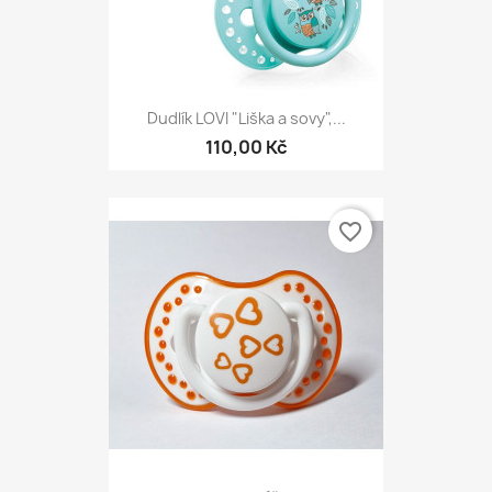
Dudlík LOVI "Liška a sovy",...
110,00 Kč
favorite_border