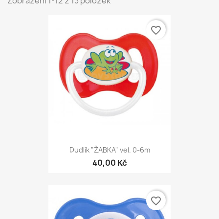
Zobrazení 1-12 z 13 položek
favorite_border
Dudlík "ŽABKA" vel. 0-6m
40,00 Kč
favorite_border