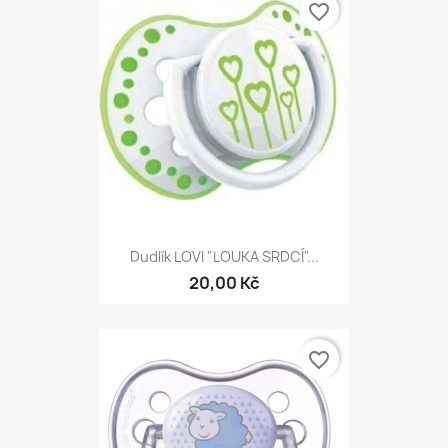
favorite_border
Dudlík LOVI "LOUKA SRDCÍ"...
20,00 Kč
favorite_border