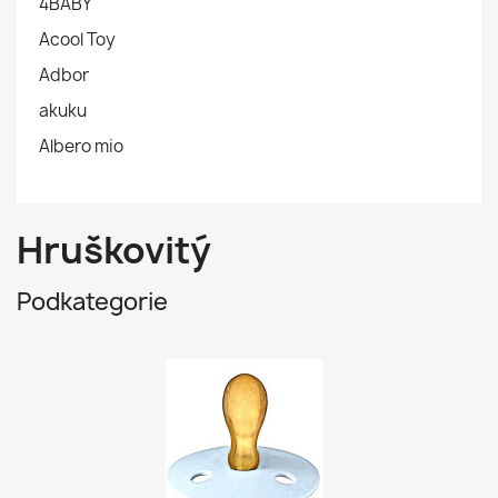
4BABY
Acool Toy
Adbor
akuku
Albero mio
Hruškovitý
Podkategorie