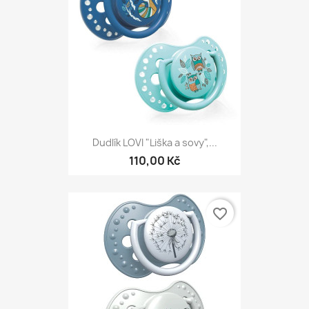
Dudlík LOVI "Liška a sovy",...
110,00 Kč
favorite_border