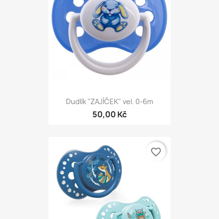
Dudlík "ZAJÍČEK" vel. 0-6m
50,00 Kč
favorite_border