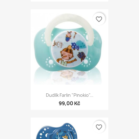
favorite_border
Dudlík Farlin "Pinokio"...
99,00 Kč
favorite_border