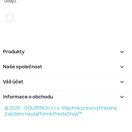
údajů.
Facebook
Produkty

Naše společnost

Váš účet

Informace o obchodu
keyboard_arrow_down
© 2026 - GOLDFINCH s.r.o. Všechna práva vyhrazena.
Založeno na platformě PrestaShop™