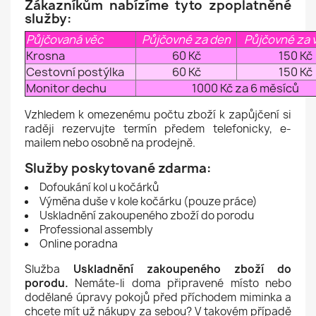
Zákazníkům nabízíme tyto zpoplatněné
služby:
Půjčovaná věc
Půjčovné za den
Půjčovné za 
Krosna
60 Kč
150 Kč
Cestovní postýlka
60 Kč
150 Kč
Monitor dechu
1000 Kč za 6 měsíců
Vzhledem k omezenému počtu zboží k zapůjčení si
raději rezervujte termín předem telefonicky, e-
mailem nebo osobně na prodejně.
Služby poskytované zdarma:
Dofoukání kol u kočárků
Výměna duše v kole kočárku (pouze práce)
Uskladnění zakoupeného zboží do porodu
Professional assembly
Online poradna
Služba
Uskladnění zakoupeného zboží do
porodu.
Nemáte-li doma připravené místo nebo
dodělané úpravy pokojů před příchodem miminka a
chcete mít už nákupy za sebou? V takovém případě