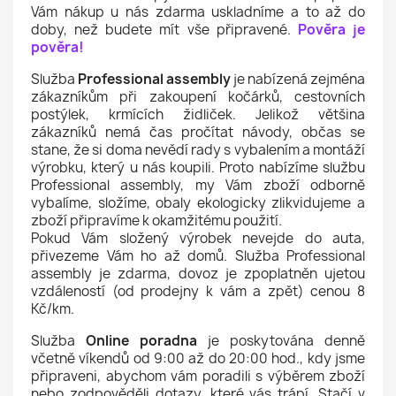
Vám nákup u nás zdarma uskladníme a to až do
doby, než budete mít vše připravené.
Pověra je
pověra!
Služba
Professional assembly
je nabízená zejména
zákazníkům při zakoupení kočárků, cestovních
postýlek, krmících židliček. Jelikož většina
zákazníků nemá čas pročítat návody, občas se
stane, že si doma nevědí rady s vybalením a montáží
výrobku, který u nás koupili. Proto nabízíme službu
Professional assembly, my Vám zboží odborně
vybalíme, složíme, obaly ekologicky zlikvidujeme a
zboží připravíme k okamžitému použití.
Pokud Vám složený výrobek nevejde do auta,
přivezeme Vám ho až domů. Služba Professional
assembly je zdarma, dovoz je zpoplatněn ujetou
vzdáleností (od prodejny k vám a zpět) cenou 8
Kč/km.
Služba
Online poradna
je poskytována denně
včetně víkendů od 9:00 až do 20:00 hod., kdy jsme
připraveni, abychom vám poradili s výběrem zboží
nebo zodpověděli dotazy, které vás trápí. Stačí v