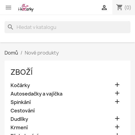
shopping_cart


(0)
search
Domů
Nové produkty
ZBOŽÍ

Kočárky

Autosedačky a vajíčka

Spinkání
Cestování

Dudlíky

Krmení