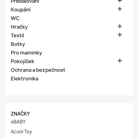

Přebalování

Koupání
WC

Hračky

Textil
Botky
Pro maminky

Pokojíček
Ochrana a bezpečnost
Elektronika
ZNAČKY
4BABY
Acool Toy