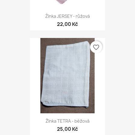
Žínka JERSEY - růžová
22,00 Kč
favorite_border
Žínka TETRA - béžová
25,00 Kč