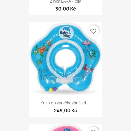
Žínka LARA - bílá
30,00 Kč
favorite_border
Kruh na vaničkování vel....
249,00 Kč