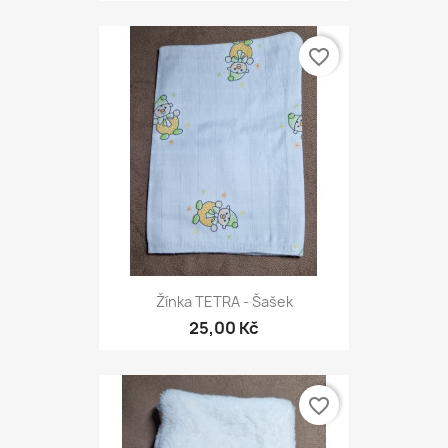
favorite_border
Žínka TETRA - Šašek
25,00 Kč
favorite_border