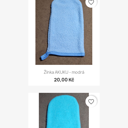
favorite_border
Žínka AKUKU - modrá
20,00 Kč
favorite_border