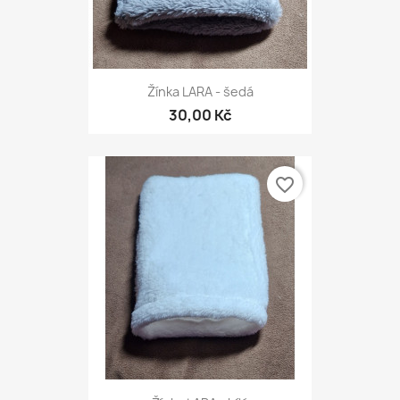
Žínka LARA - šedá
30,00 Kč
favorite_border