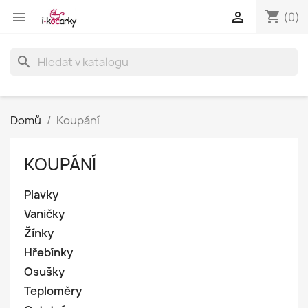
shopping_cart


(0)
search
Domů
Koupání
KOUPÁNÍ
Plavky
Vaničky
Žínky
Hřebínky
Osušky
Teploměry