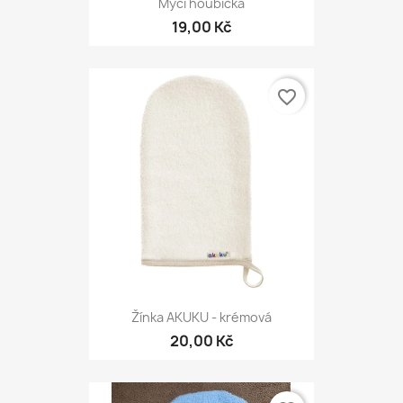
Mycí houbička
19,00 Kč
favorite_border
Žínka AKUKU - krémová
20,00 Kč