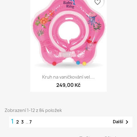
favorite_border
Kruh na vaničkování vel....
249,00 Kč
Zobrazení 1-12 z 84 položek
1

Další
2
3
…
7