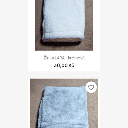
Žínka LARA - krémová
30,00 Kč
favorite_border