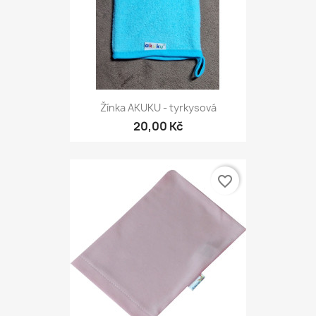
Žínka AKUKU - tyrkysová
20,00 Kč
favorite_border