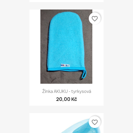
favorite_border
Žínka AKUKU - tyrkysová
20,00 Kč
favorite_border