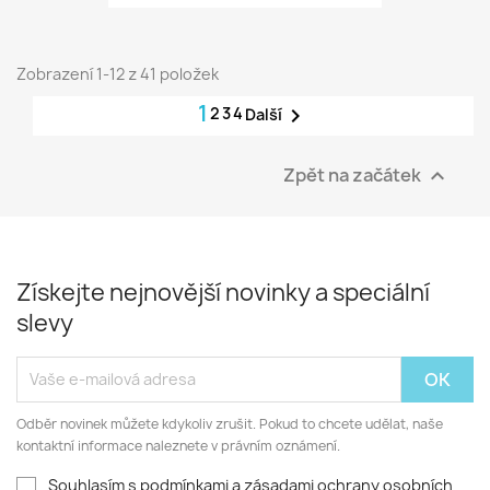
Zobrazení 1-12 z 41 položek
1
2
3
4

Další
Zpět na začátek

Získejte nejnovější novinky a speciální
slevy
Odběr novinek můžete kdykoliv zrušit. Pokud to chcete udělat, naše
kontaktní informace naleznete v právním oznámení.
Souhlasím s podmínkami a zásadami ochrany osobních