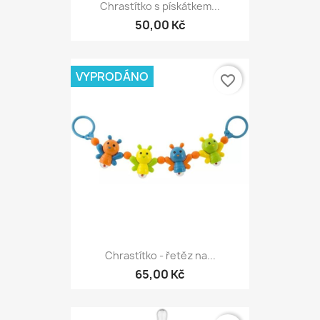
Chrastítko s pískátkem...
50,00 Kč
VYPRODÁNO
favorite_border
Chrastítko - řetěz na...
65,00 Kč