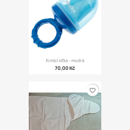
Krmící síťka - modrá
70,00 Kč
favorite_border