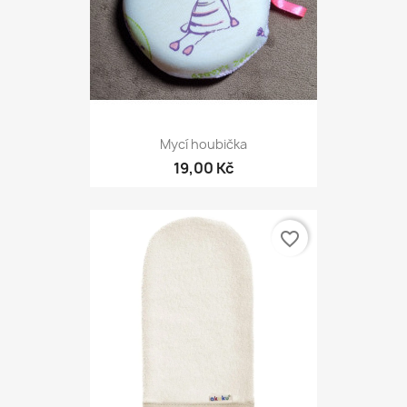
Mycí houbička
19,00 Kč
favorite_border