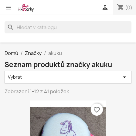
shopping_cart


(0)
search
Domů
Značky
akuku
Seznam produktů značky akuku

Vybrat
Zobrazení 1-12 z 41 položek
favorite_border