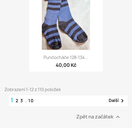
Punčocháče 128-134...
40,00 Kč
Zobrazení 1-12 z 110 položek
1

Další
2
3
…
10
Zpět na začátek
