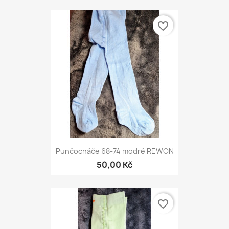
favorite_border
Punčocháče 68-74 modré REWON
50,00 Kč
favorite_border