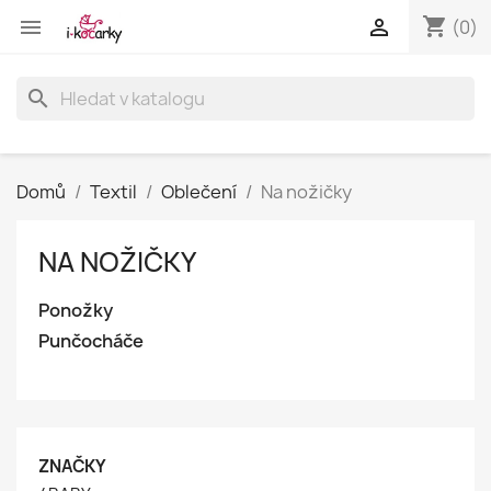
shopping_cart


(0)
search
Domů
Textil
Oblečení
Na nožičky
NA NOŽIČKY
Ponožky
Punčocháče
ZNAČKY