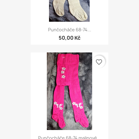
Punčocháče 68-74...
50,00 Kč
favorite_border
Punčocháče 68-74 malinové...