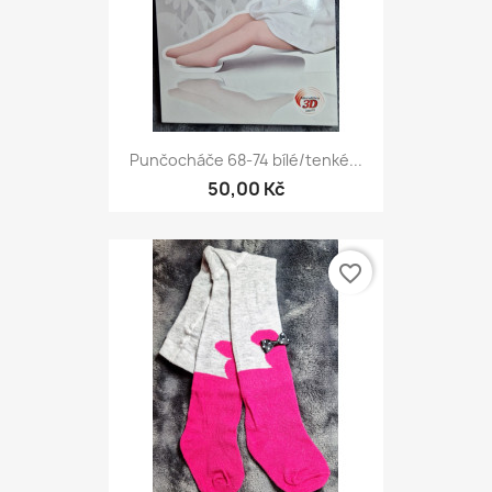
Punčocháče 68-74 bílé/tenké...
50,00 Kč
favorite_border