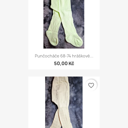
Punčocháče 68-74 hráškové...
50,00 Kč
favorite_border