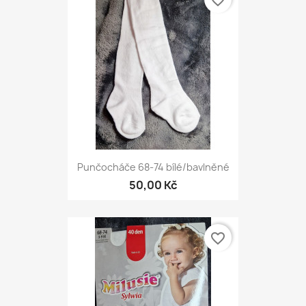
favorite_border
Punčocháče 68-74 bílé/bavlněné
50,00 Kč
favorite_border