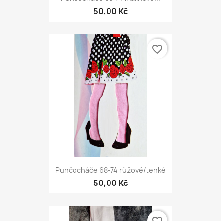
50,00 Kč
favorite_border
Punčocháče 68-74 růžové/tenké
50,00 Kč