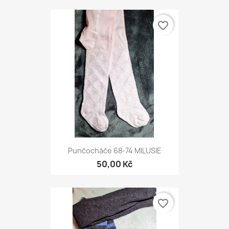
favorite_border
Punčocháče 68-74 MILUSIE
50,00 Kč
favorite_border