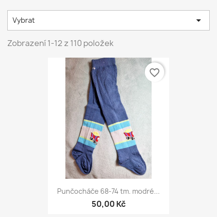

Vybrat
Zobrazení 1-12 z 110 položek
favorite_border
Punčocháče 68-74 tm. modré...
50,00 Kč