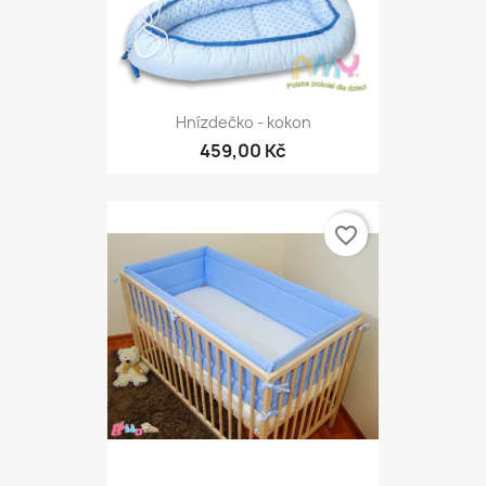
Hnízdečko - kokon
459,00 Kč
favorite_border