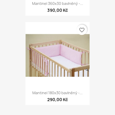
Mantinel 360x30 bavlněný -...
390,00 Kč
favorite_border
Mantinel 180x30 bavlněný -...
290,00 Kč