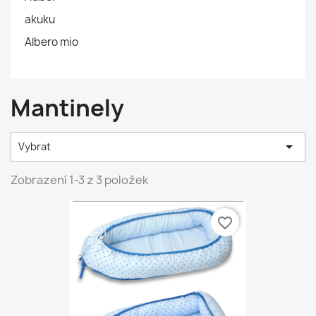
akuku
Albero mio
Mantinely

Vybrat
Zobrazení 1-3 z 3 položek
favorite_border