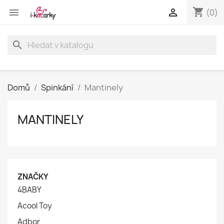
shopping_cart


(0)
search
Domů
Spinkání
Mantinely
MANTINELY
ZNAČKY
4BABY
Acool Toy
Adbor