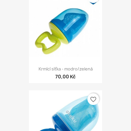
Krmící síťka - modro/zelená
70,00 Kč
favorite_border