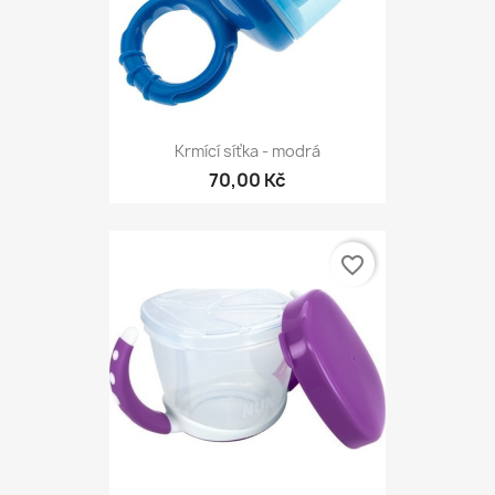
Krmící síťka - modrá
70,00 Kč
favorite_border