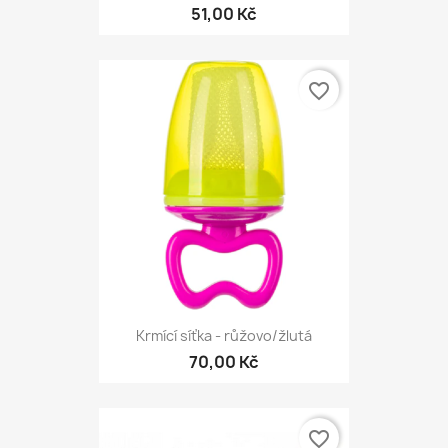
51,00 Kč
favorite_border
Krmící síťka - růžovo/žlutá
70,00 Kč
favorite_border