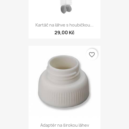
Kartáč na láhve s houbičkou...
29,00 Kč
favorite_border
Adaptér na širokou láhev