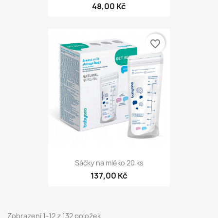
48,00 Kč
favorite_border
Sáčky na mléko 20 ks
137,00 Kč
Zobrazení 1-12 z 132 položek