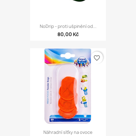
NoDrip - proti ušpinění od...
80,00 Kč
favorite_border
Náhradní síťky na ovoce