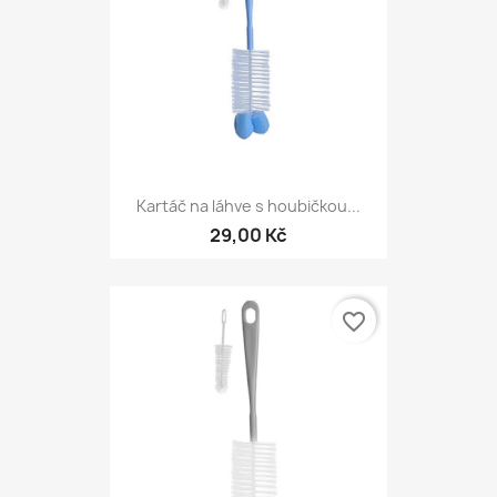
Kartáč na láhve s houbičkou...
29,00 Kč
favorite_border