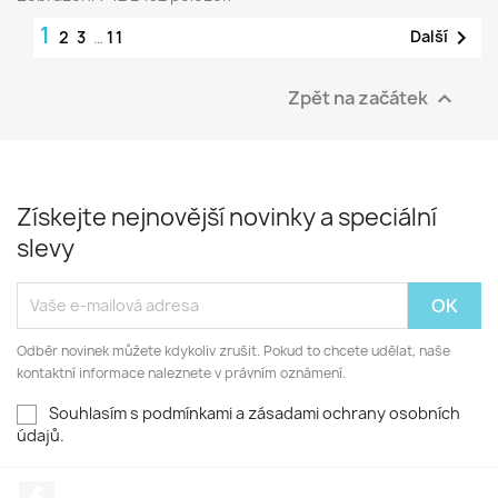
1

Další
2
3
…
11
Zpět na začátek

Získejte nejnovější novinky a speciální
slevy
Odběr novinek můžete kdykoliv zrušit. Pokud to chcete udělat, naše
kontaktní informace naleznete v právním oznámení.
Souhlasím s podmínkami a zásadami ochrany osobních
údajů.
Facebook