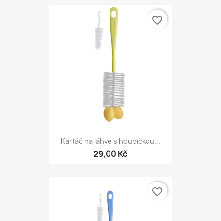
favorite_border
Kartáč na láhve s houbičkou...
29,00 Kč
favorite_border