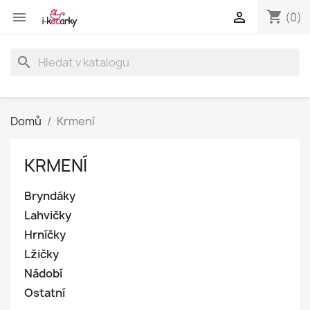
shopping_cart


(0)
search
Domů
Krmení
KRMENÍ
Bryndáky
Lahvičky
Hrníčky
Lžičky
Nádobí
Ostatní