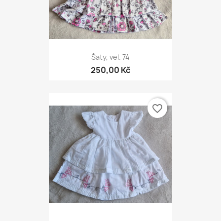
Šaty, vel. 74
250,00 Kč
favorite_border