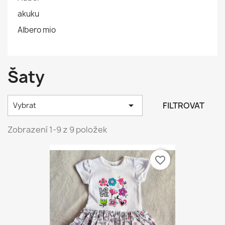
akuku
Albero mio
Šaty

FILTROVAT
Vybrat
Zobrazení 1-9 z 9 položek
favorite_border