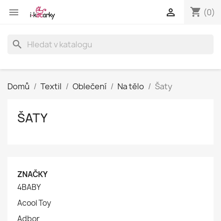
shopping_cart


(0)
search
Domů
Textil
Oblečení
Na tělo
Šaty
ŠATY
ZNAČKY
4BABY
Acool Toy
Adbor