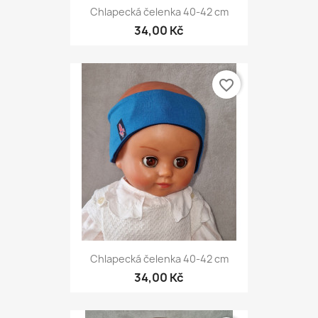
Chlapecká čelenka 40-42 cm
34,00 Kč
favorite_border
Chlapecká čelenka 40-42 cm
34,00 Kč