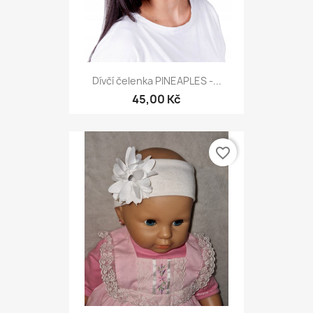
Dívčí čelenka PINEAPLES -...
45,00 Kč
favorite_border