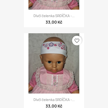
Dívčí čelenka SRDÍČKA -...
33,00 Kč
favorite_border
Dívčí čelenka SRDÍČKA -...
33,00 Kč