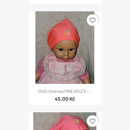
favorite_border
Dívčí čelenka PINEAPLES -...
45,00 Kč
favorite_border