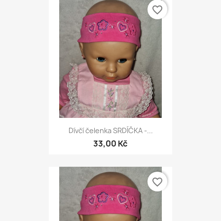
favorite_border
Dívčí čelenka SRDÍČKA -...
33,00 Kč
favorite_border