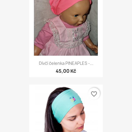
Dívčí čelenka PINEAPLES -...
45,00 Kč
favorite_border