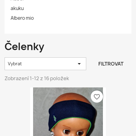
akuku
Albero mio
Čelenky

FILTROVAT
Vybrat
Zobrazení 1-12 z 16 položek
favorite_border