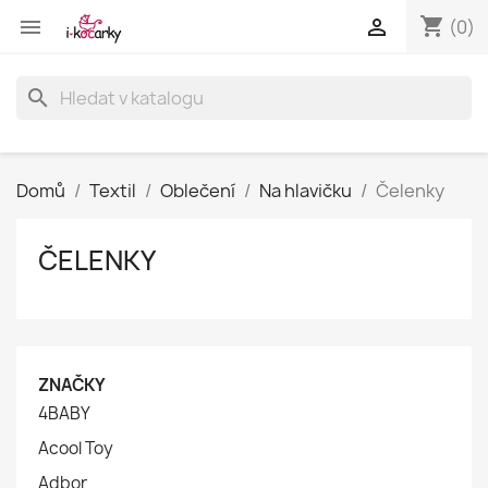
shopping_cart


(0)
search
Domů
Textil
Oblečení
Na hlavičku
Čelenky
ČELENKY
ZNAČKY
4BABY
Acool Toy
Adbor