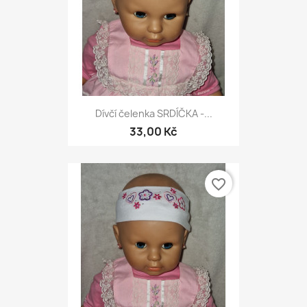
Dívčí čelenka SRDÍČKA -...
33,00 Kč
favorite_border