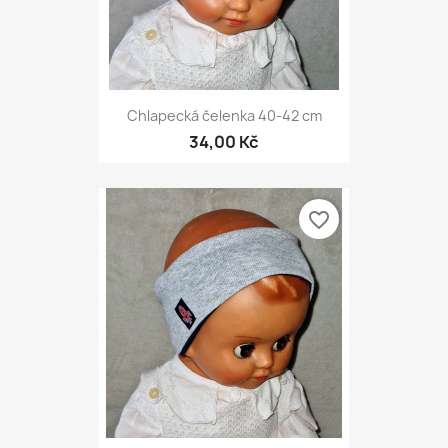
Chlapecká čelenka 40-42 cm
34,00 Kč
favorite_border