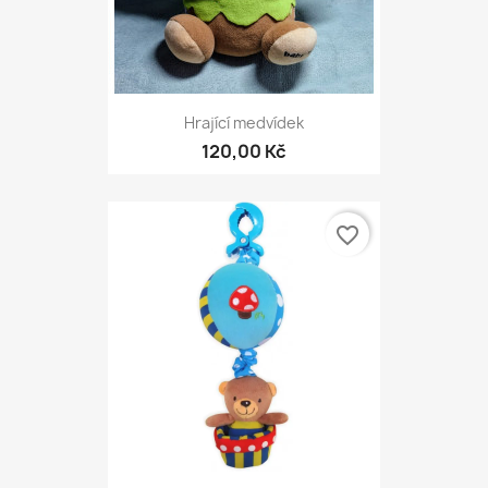
Hrající medvídek
120,00 Kč
favorite_border