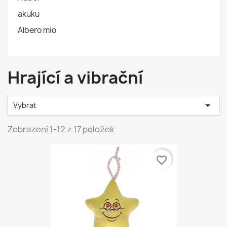
akuku
Albero mio
Hrající a vibrační

Vybrat
Zobrazení 1-12 z 17 položek
favorite_border