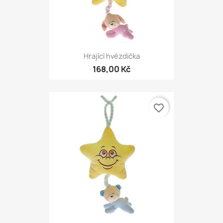
Hrající hvězdička
168,00 Kč
favorite_border