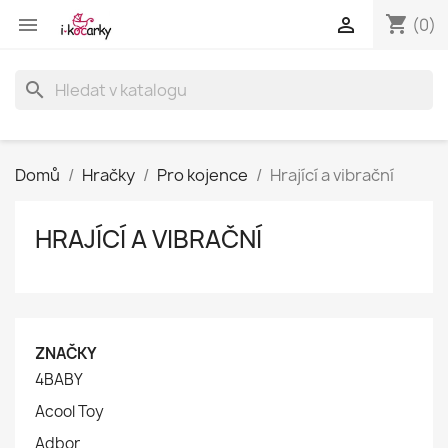
shopping_cart


(0)
search
Domů
Hračky
Pro kojence
Hrající a vibrační
HRAJÍCÍ A VIBRAČNÍ
ZNAČKY
4BABY
Acool Toy
Adbor