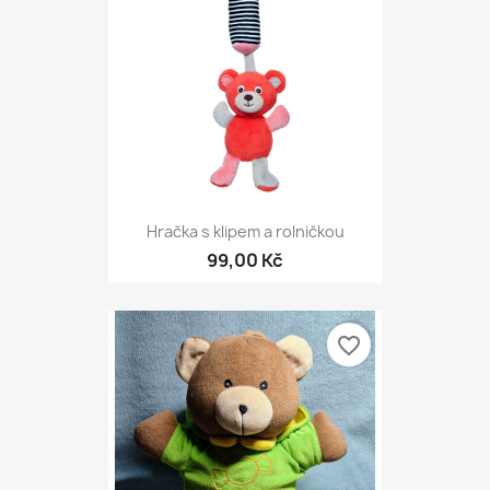
Hračka s klipem a rolničkou
99,00 Kč
favorite_border