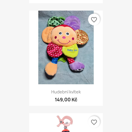
favorite_border
Hudební kvítek
149,00 Kč
favorite_border