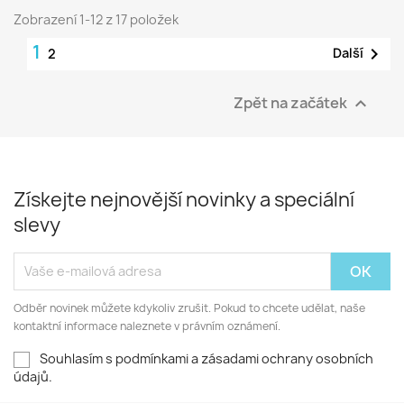
Zobrazení 1-12 z 17 položek
1

Další
2
Zpět na začátek

Získejte nejnovější novinky a speciální
slevy
Odběr novinek můžete kdykoliv zrušit. Pokud to chcete udělat, naše
kontaktní informace naleznete v právním oznámení.
Souhlasím s podmínkami a zásadami ochrany osobních
údajů.