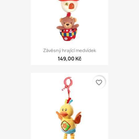
Závěsný hrající medvídek
149,00 Kč
favorite_border