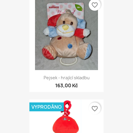
favorite_border
Pejsek - hrající skladbu
163,00 Kč
VYPRODÁNO
favorite_border