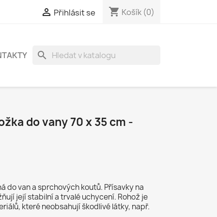
shopping_cart

Košík
(0)
Přihlásit se
search
NTAKTY
ožka do vany 70 x 35 cm -
á do van a sprchových koutů. Přísavky na
jí její stabilní a trvalé uchycení. Rohož je
álů, které neobsahují škodlivé látky, např.