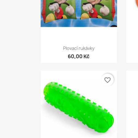
Rychlý náhled

Plovací rukávky
60,00 Kč
favorite_border