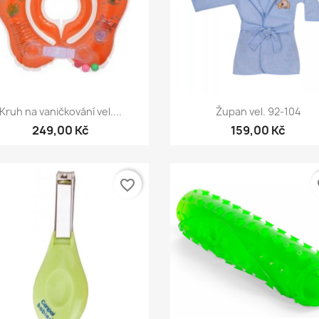
Rychlý náhled
Rychlý náhled


Kruh na vaničkování vel....
Župan vel. 92-104
249,00 Kč
159,00 Kč
favorite_border
fa