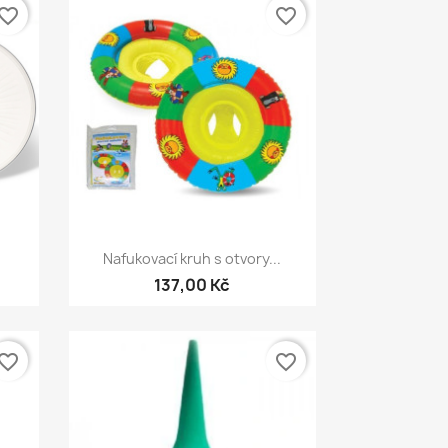
vorite_border
favorite_border
Rychlý náhled

Nafukovací kruh s otvory...
137,00 Kč
vorite_border
favorite_border