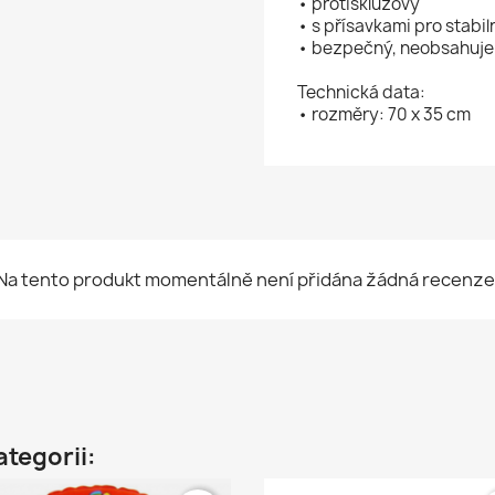
• protiskluzový
• s přísavkami pro stabil
• bezpečný, neobsahuje 
Technická data:
• rozměry: 70 x 35 cm
Na tento produkt momentálně není přidána žádná recenze
ategorii: