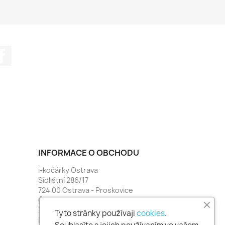
Facebook
INFORMACE O OBCHODU
i-kočárky Ostrava
Sídlištní 286/17
724 00 Ostrava - Proskovice
Česko
Zavolejte nám:
774 481 664
Tyto stránky používaji
cookies
.
Napište nám:
i-kocarky@seznam.cz