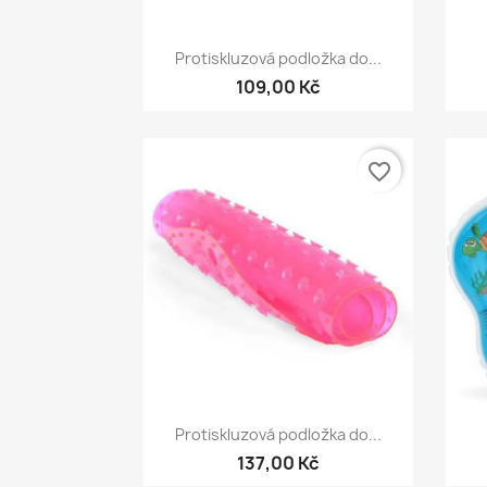
Rychlý náhled

Protiskluzová podložka do...
109,00 Kč
favorite_border
Rychlý náhled

Protiskluzová podložka do...
137,00 Kč