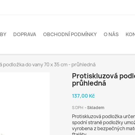
BY
DOPRAVA
OBCHODNÍ PODMÍNKY
O NÁS
KO
á podložka do vany 70 x 35 cm - průhledná
Protiskluzová podl
průhledná
137,00 Kč
S DPH
Skladem
Protiskluzová podložka určen
spodní straně podložky umožňu
vyrobena z bezpečných materi
ftaláty.