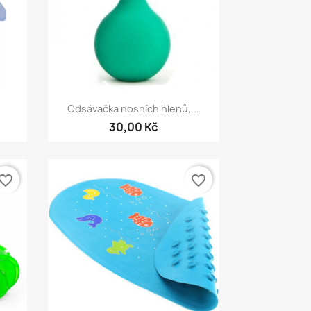
Rychlý náhled

Odsávačka nosních hlenů,...
30,00 Kč
vorite_border
favorite_border