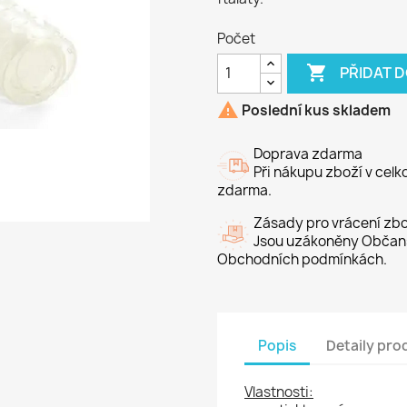
Počet

PŘIDAT 

Poslední kus skladem
Doprava zdarma
Při nákupu zboží v cel
zdarma.
Zásady pro vrácení zbo
Jsou uzákoněny Občans
Obchodních podmínkách.
Popis
Detaily pro
Vlastnosti: