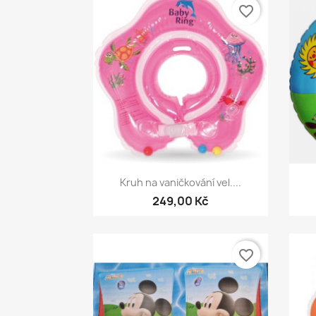
favorite_border
Rychlý náhled

Kruh na vaničkování vel....
249,00 Kč
favorite_border