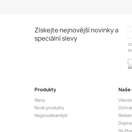
Získejte nejnovější novinky a
speciální slevy
Od
ko
úd
Produkty
Naše 
Slevy
Všeob
Nové produkty
Ochran
Nejprodávanější
Rekla
Dopra
Služby