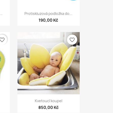
Rychlý náhled

..
Protiskluzová podložka do...
190,00 Kč
vorite_border
favorite_border
Rychlý náhled

.
Kvetoucí koupel
850,00 Kč