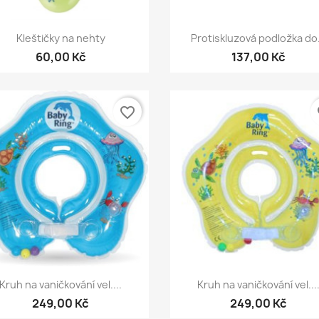
Rychlý náhled
Rychlý náhled


Kleštičky na nehty
Protiskluzová podložka do.
60,00 Kč
137,00 Kč
favorite_border
fa
Rychlý náhled
Rychlý náhled


Kruh na vaničkování vel....
Kruh na vaničkování vel...
249,00 Kč
249,00 Kč