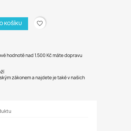
favorite_border
DO KOŠÍKU
kové hodnotě nad 1.500 Kč máte dopravu
ží
kým zákonem a najdete je také v našich
duktu