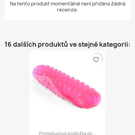
Na tento produkt momentálně není přidána žádná
recenze.
16 dalších produktů ve stejné kategorii:
favorite_border
Protiskluzová podložka do...