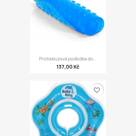
Protiskluzová podložka do...
137,00 Kč
favorite_border