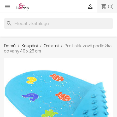
shopping_cart


(0)
search
Domů
Koupání
Ostatní
Protiskluzová podložka
do vany 40 x 23 cm