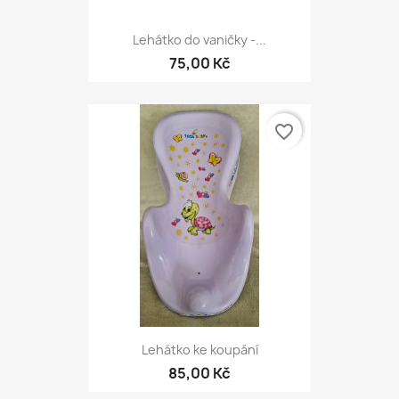
Lehátko do vaničky -...
75,00 Kč
favorite_border
Lehátko ke koupání
85,00 Kč