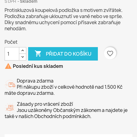
S DPH
Skladem
Protiskluzová koupelová podložka s motivem zvířátek.
Podložka zabraňuje uklouznutí ve vaně nebo ve sprše.
Díky snadnému uchycení pomocí přísavek zabraňuje
nehodám.
Počet

favorite_border
PŘIDAT DO KOŠÍKU

Poslední kus skladem
Doprava zdarma
Při nákupu zboží v celkové hodnotě nad 1.500 Kč
máte dopravu zdarma.
Zásady pro vrácení zboží
Jsou uzákoněny Občanským zákonem a najdete je
také v našich Obchodních podmínkách.