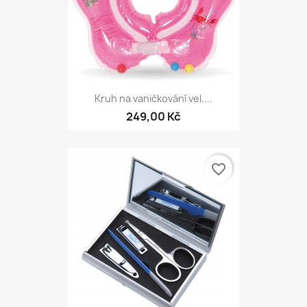
Kruh na vaničkování vel....
249,00 Kč
favorite_border