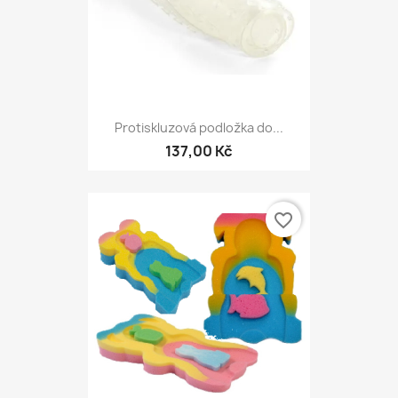
Protiskluzová podložka do...
137,00 Kč
favorite_border