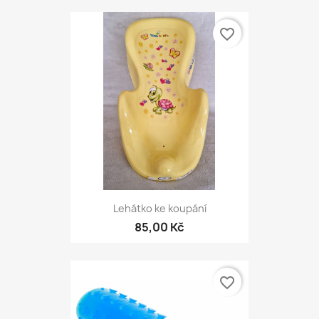
favorite_border
Lehátko ke koupání
85,00 Kč
favorite_border