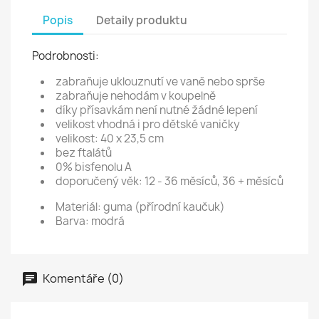
Popis
Detaily produktu
Podrobnosti:
zabraňuje uklouznutí ve vaně nebo sprše
zabraňuje nehodám v koupelně
díky přísavkám není nutné žádné lepení
velikost vhodná i pro dětské vaničky
velikost: 40 x 23,5 cm
bez ftalátů
0% bisfenolu A
doporučený věk: 12 - 36 měsíců, 36 + měsíců
Materiál: guma (přírodní kaučuk)
Barva: modrá
Komentáře (0)