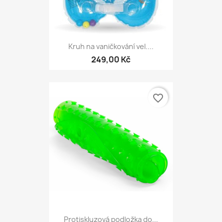
Kruh na vaničkování vel....
249,00 Kč
favorite_border
Protiskluzová podložka do...