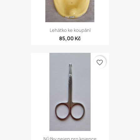
Lehátko ke koupání
85,00 Kč
favorite_border
Nůžky nejen pro kojence