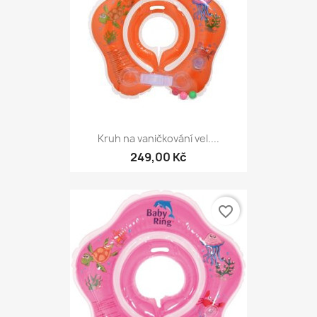
Kruh na vaničkování vel....
249,00 Kč
favorite_border