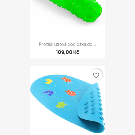
Protiskluzová podložka do...
109,00 Kč
favorite_border