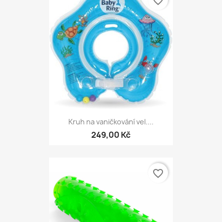
favorite_border
Kruh na vaničkování vel....
249,00 Kč
favorite_border