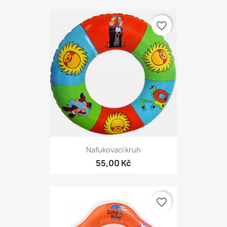
favorite_border
Nafukovací kruh
55,00 Kč
favorite_border