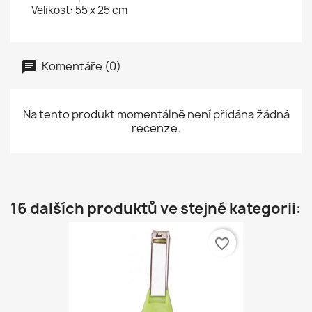
Velikost: 55 x 25 cm
Komentáře (0)
Na tento produkt momentálně není přidána žádná
recenze.
16 dalších produktů ve stejné kategorii:
favorite_border