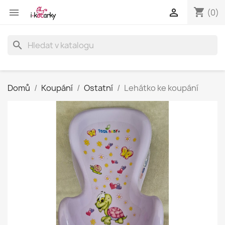
shopping_cart


(0)
search
Domů
Koupání
Ostatní
Lehátko ke koupání