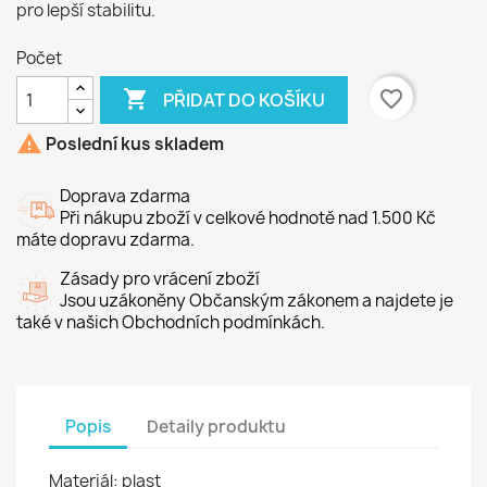
pro lepší stabilitu.
Počet

favorite_border
PŘIDAT DO KOŠÍKU

Poslední kus skladem
Doprava zdarma
Při nákupu zboží v celkové hodnotě nad 1.500 Kč
máte dopravu zdarma.
Zásady pro vrácení zboží
Jsou uzákoněny Občanským zákonem a najdete je
také v našich Obchodních podmínkách.
Popis
Detaily produktu
Materiál: plast