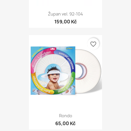
Župan vel. 92-104
159,00 Kč
favorite_border
Rondo
65,00 Kč