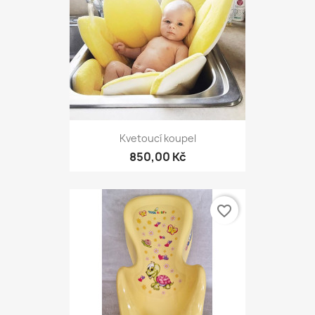
Kvetoucí koupel
850,00 Kč
favorite_border