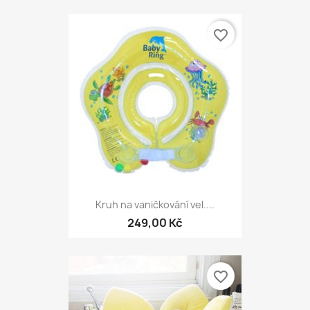
favorite_border
Kruh na vaničkování vel....
249,00 Kč
favorite_border