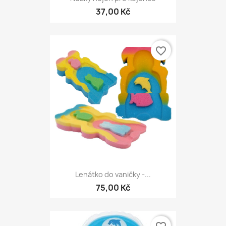
37,00 Kč
favorite_border
Lehátko do vaničky -...
75,00 Kč