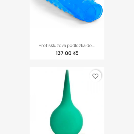
Protiskluzová podložka do...
137,00 Kč
favorite_border