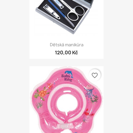
Dětská manikúra
120,00 Kč
favorite_border