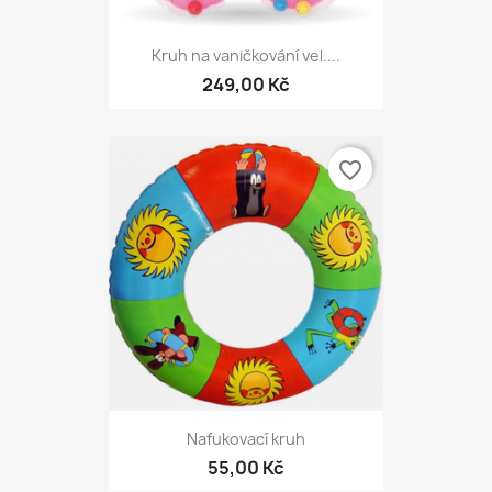
Kruh na vaničkování vel....
249,00 Kč
favorite_border
Nafukovací kruh
55,00 Kč