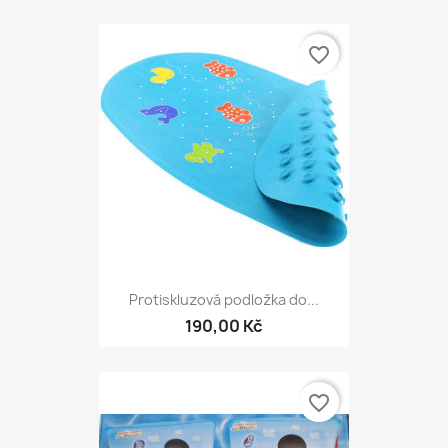
favorite_border
Protiskluzová podložka do...
190,00 Kč
favorite_border