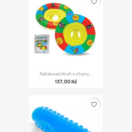
favorite_border
Nafukovací kruh s otvory...
137,00 Kč
favorite_border