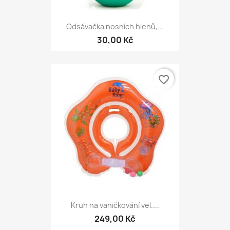
Odsávačka nosních hlenů,...
30,00 Kč
favorite_border
Kruh na vaničkování vel....
249,00 Kč