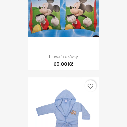
Plovací rukávky
60,00 Kč
favorite_border