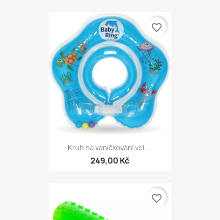
favorite_border
Kruh na vaničkování vel....
249,00 Kč
favorite_border