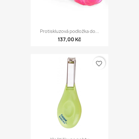
Protiskluzová podložka do...
137,00 Kč
favorite_border