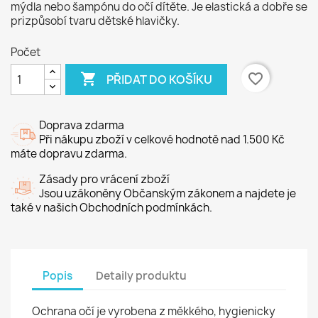
mýdla nebo šampónu do očí dítěte. Je elastická a dobře se
prizpůsobí tvaru dětské hlavičky.
Počet

favorite_border
PŘIDAT DO KOŠÍKU
Doprava zdarma
Při nákupu zboží v celkové hodnotě nad 1.500 Kč
máte dopravu zdarma.
Zásady pro vrácení zboží
Jsou uzákoněny Občanským zákonem a najdete je
také v našich Obchodních podmínkách.
Popis
Detaily produktu
Ochrana očí je vyrobena z měkkého, hygienicky