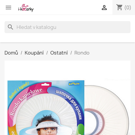
shopping_cart


(0)
search
Domů
Koupání
Ostatní
Rondo