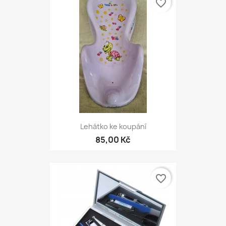
favorite_border
Lehátko ke koupání
85,00 Kč
favorite_border