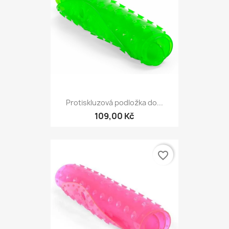
Protiskluzová podložka do...
109,00 Kč
favorite_border