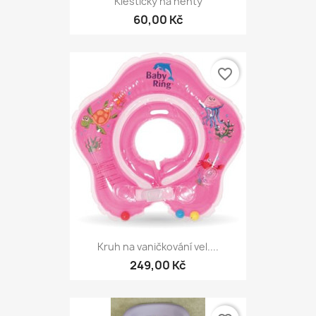
Kleštičky na nehty
60,00 Kč
favorite_border
Kruh na vaničkování vel....
249,00 Kč