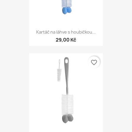
Kartáč na láhve s houbičkou...
29,00 Kč
favorite_border