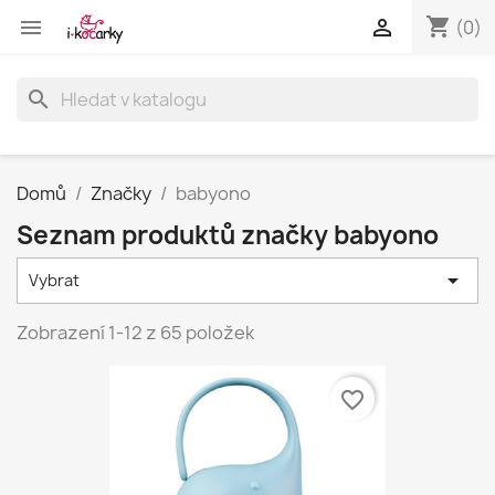
shopping_cart


(0)
search
Domů
Značky
babyono
Seznam produktů značky babyono

Vybrat
Zobrazení 1-12 z 65 položek
favorite_border