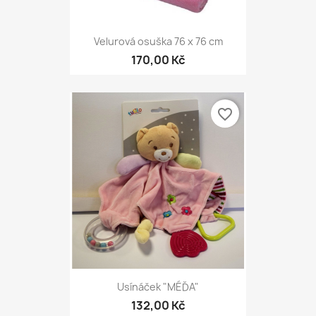
Velurová osuška 76 x 76 cm
170,00 Kč
favorite_border
Usínáček "MÉĎA"
132,00 Kč