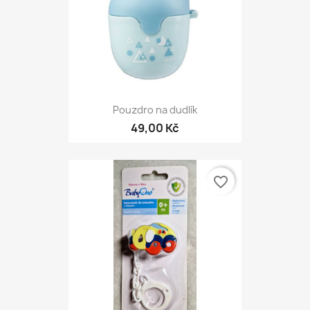
Pouzdro na dudlík
49,00 Kč
favorite_border