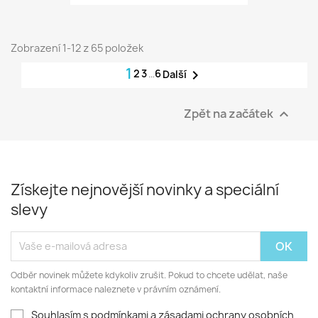
Zobrazení 1-12 z 65 položek
1
2
3
…
6

Další
Zpět na začátek

Získejte nejnovější novinky a speciální
slevy
Odběr novinek můžete kdykoliv zrušit. Pokud to chcete udělat, naše
kontaktní informace naleznete v právním oznámení.
Souhlasím s podmínkami a zásadami ochrany osobních