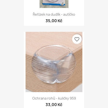
Řetízek na dudlík - autíčko
35,00 Kč
favorite_border
Ochrana rohů - kuličky 959
33,00 Kč