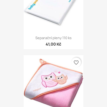
Separační pleny 110 ks
41,00 Kč
favorite_border