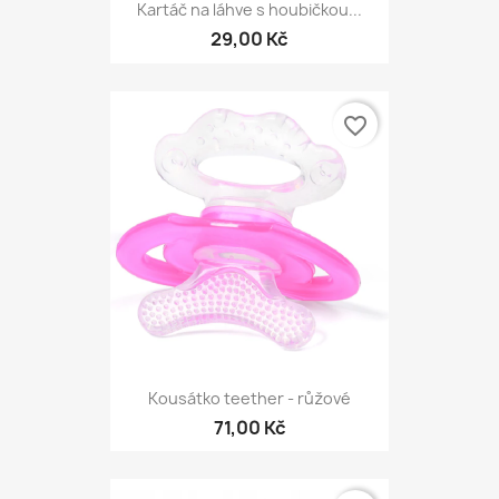
Kartáč na láhve s houbičkou...
29,00 Kč
favorite_border
Kousátko teether - růžové
71,00 Kč