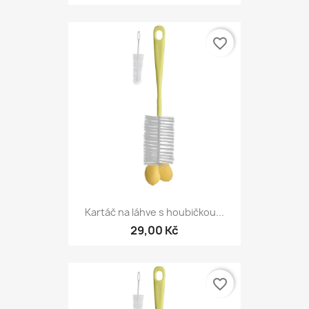
favorite_border
Kartáč na láhve s houbičkou...
29,00 Kč
favorite_border