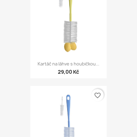
Kartáč na láhve s houbičkou...
29,00 Kč
favorite_border