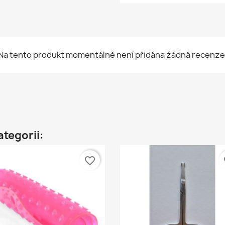
Na tento produkt momentálně není přidána žádná recenze
ategorii:
favorite_border
fa