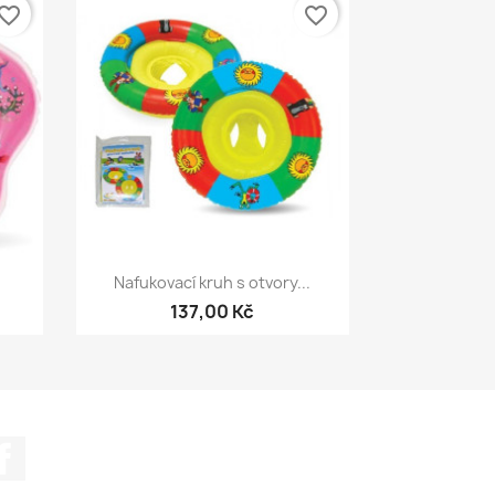
vorite_border
favorite_border
Rychlý náhled

.
Nafukovací kruh s otvory...
137,00 Kč
Facebook