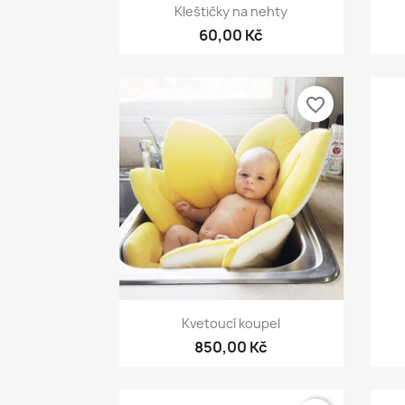
Rychlý náhled

Kleštičky na nehty
60,00 Kč
favorite_border
Rychlý náhled

Kvetoucí koupel
850,00 Kč