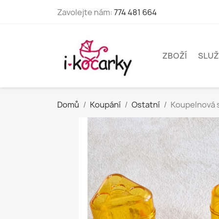
Zavolejte nám:
774 481 664
ZBOŽÍ
SLUŽ
Domů
Koupání
Ostatní
Koupelnová 