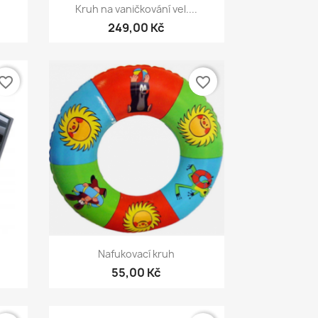
Rychlý náhled

Kruh na vaničkování vel....
249,00 Kč
vorite_border
favorite_border
Rychlý náhled

Nafukovací kruh
55,00 Kč