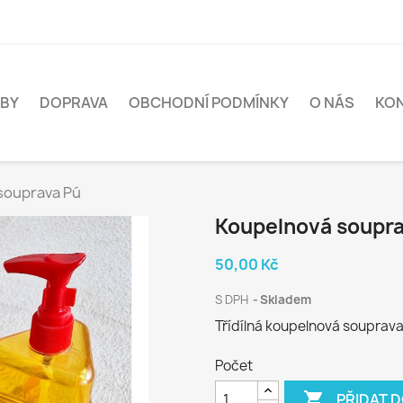
BY
DOPRAVA
OBCHODNÍ PODMÍNKY
O NÁS
KO
souprava Pú
Koupelnová soupr
50,00 Kč
S DPH
Skladem
Třídílná koupelnová souprava
Počet

PŘIDAT 