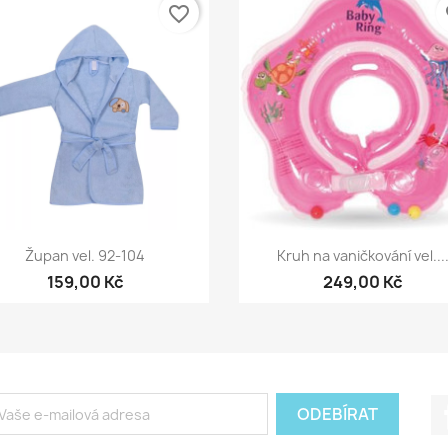
favorite_border
fa
Rychlý náhled
Rychlý náhled


Župan vel. 92-104
Kruh na vaničkování vel...
159,00 Kč
249,00 Kč