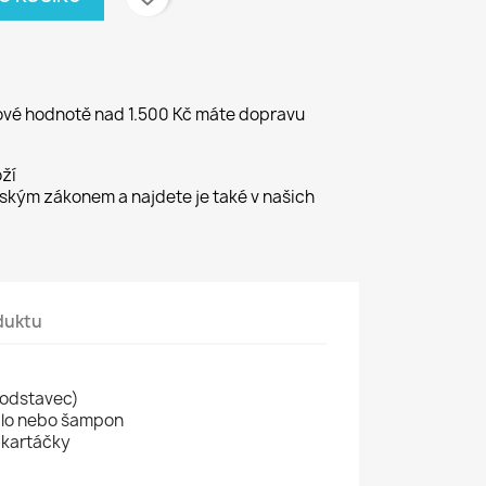
kové hodnotě nad 1.500 Kč máte dopravu
ží
kým zákonem a najdete je také v našich
duktu
podstavec)
dlo nebo šampon
 kartáčky