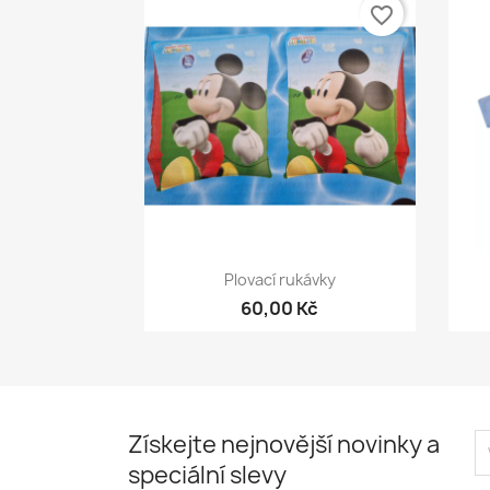
favorite_border
Rychlý náhled

Plovací rukávky
60,00 Kč
Získejte nejnovější novinky a
speciální slevy