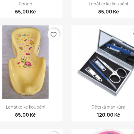
Rychlý náhled
Rychlý náhled


Rondo
Lehátko ke koupání
65,00 Kč
85,00 Kč
favorite_border
fa
Rychlý náhled
Rychlý náhled


Lehátko ke koupání
Dětská manikúra
85,00 Kč
120,00 Kč