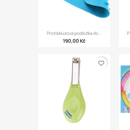
Rychlý náhled

Protiskluzová podložka do...
P
190,00 Kč
favorite_border