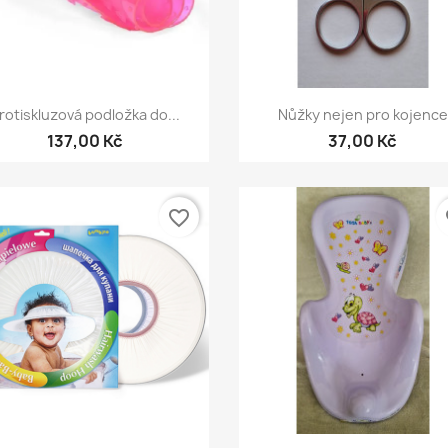
Rychlý náhled
Rychlý náhled


rotiskluzová podložka do...
Nůžky nejen pro kojence
137,00 Kč
37,00 Kč
favorite_border
fa