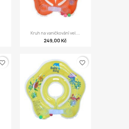
Rychlý náhled

Kruh na vaničkování vel....
249,00 Kč
vorite_border
favorite_border