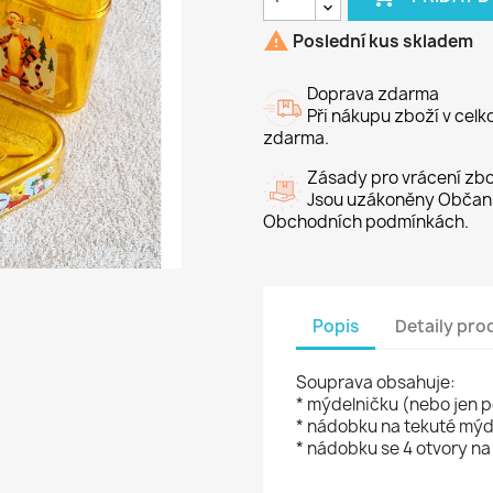

Poslední kus skladem
Doprava zdarma
Při nákupu zboží v cel
zdarma.
Zásady pro vrácení zbo
Jsou uzákoněny Občans
Obchodních podmínkách.
Popis
Detaily pro
Souprava obsahuje:
* mýdelničku (nebo jen 
* nádobku na tekuté mý
* nádobku se 4 otvory na