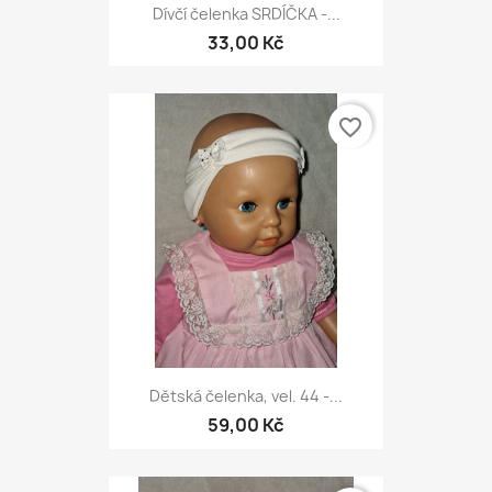
Dívčí čelenka SRDÍČKA -...
33,00 Kč
favorite_border
Dětská čelenka, vel. 44 -...
59,00 Kč