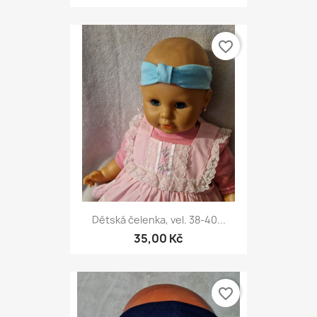
favorite_border
Dětská čelenka, vel. 38-40...
35,00 Kč
favorite_border