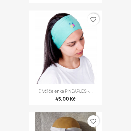
favorite_border
Dívčí čelenka PINEAPLES -...
45,00 Kč
favorite_border