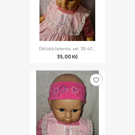
Dětská čelenka, vel. 38-40...
35,00 Kč
favorite_border