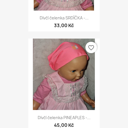
Dívčí čelenka SRDÍČKA -...
33,00 Kč
favorite_border
Dívčí čelenka PINEAPLES -...
45,00 Kč