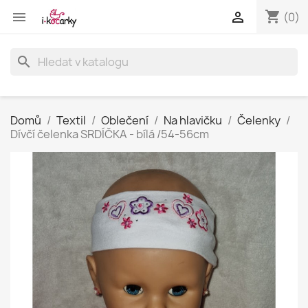
shopping_cart


(0)
search
Domů
Textil
Oblečení
Na hlavičku
Čelenky
Dívčí čelenka SRDÍČKA - bílá /54-56cm