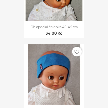
Chlapecká čelenka 40-42 cm
34,00 Kč
favorite_border