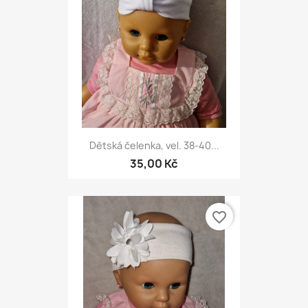
Dětská čelenka, vel. 38-40...
35,00 Kč
favorite_border