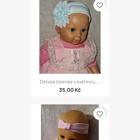
favorite_border
Dětská čelenka s květinou,...
35,00 Kč
favorite_border