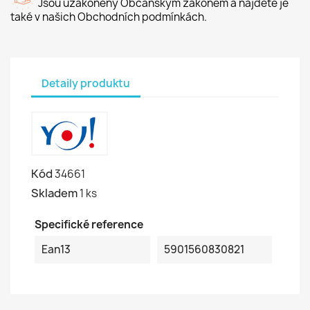
Jsou uzákoněny Občanským zákonem a najdete je
také v našich Obchodních podmínkách.
Detaily produktu
Kód
34661
Skladem
1 ks
Specifické reference
Ean13
5901560830821