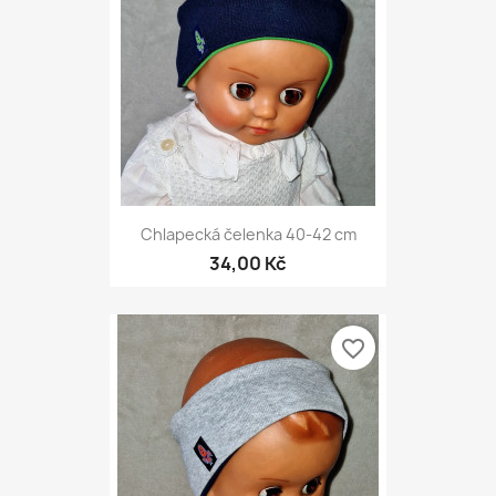
Chlapecká čelenka 40-42 cm
34,00 Kč
favorite_border