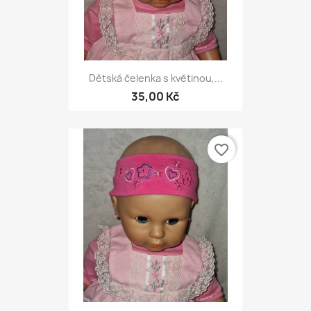
Dětská čelenka s květinou,...
35,00 Kč
favorite_border