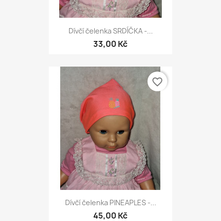
Dívčí čelenka SRDÍČKA -...
33,00 Kč
favorite_border
Dívčí čelenka PINEAPLES -...
45,00 Kč