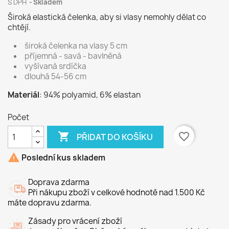
S DPH
Skladem
Široká elastická čelenka, aby si vlasy nemohly dělat co
chtějí.
široká čelenka na vlasy 5 cm
příjemná - savá - bavlněná
vyšívaná srdíčka
dlouhá 54-56 cm
Materiál
: 94% polyamid, 6% elastan
Počet

favorite_border
PŘIDAT DO KOŠÍKU

Poslední kus skladem
Doprava zdarma
Při nákupu zboží v celkové hodnotě nad 1.500 Kč
máte dopravu zdarma.
Zásady pro vrácení zboží