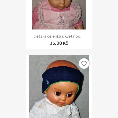
Dětská čelenka s květinou,...
35,00 Kč
favorite_border