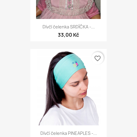
Dívčí čelenka SRDÍČKA -...
33,00 Kč
favorite_border
Dívčí čelenka PINEAPLES -...