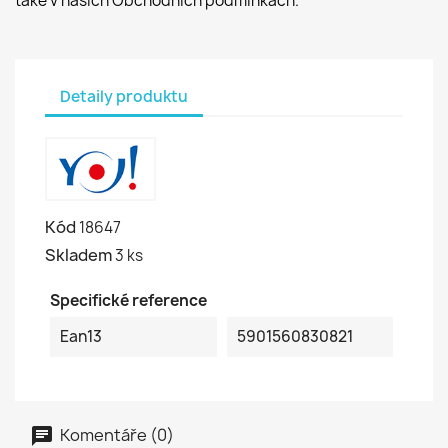
také v našich Obchodních podmínkách.
Detaily produktu
Kód
18647
Skladem
3 ks
Specifické reference
Ean13
5901560830821
Komentáře (0)