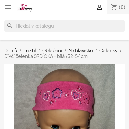
shopping_cart


(0)
search
Domů
Textil
Oblečení
Na hlavičku
Čelenky
Dívčí čelenka SRDÍČKA - bílá /52-54cm