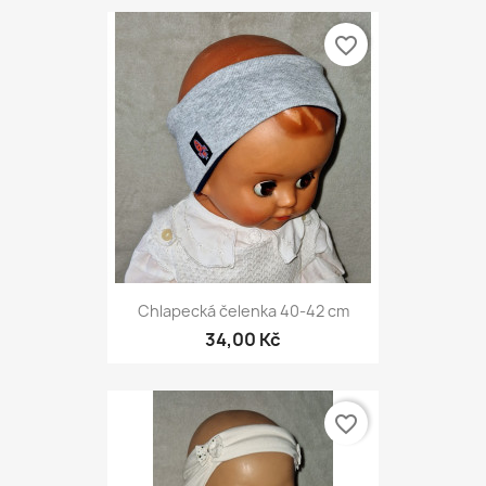
favorite_border
Chlapecká čelenka 40-42 cm
34,00 Kč
favorite_border