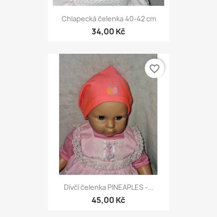
Chlapecká čelenka 40-42 cm
34,00 Kč
favorite_border
Dívčí čelenka PINEAPLES -...
45,00 Kč