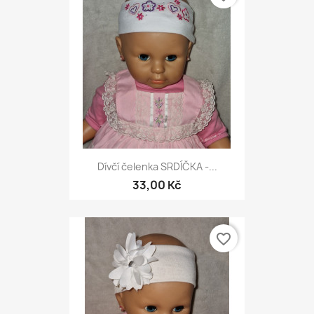
Dívčí čelenka SRDÍČKA -...
33,00 Kč
favorite_border