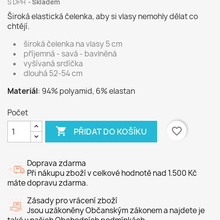
S DPH
Skladem
Široká elastická čelenka, aby si vlasy nemohly dělat co
chtějí.
široká čelenka na vlasy 5 cm
příjemná - savá - bavlněná
vyšívaná srdíčka
dlouhá 52-54 cm
Materiál
: 94% polyamid, 6% elastan
Počet

favorite_border
PŘIDAT DO KOŠÍKU
Doprava zdarma
Při nákupu zboží v celkové hodnotě nad 1.500 Kč
máte dopravu zdarma.
Zásady pro vrácení zboží
Jsou uzákoněny Občanským zákonem a najdete je