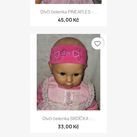
Dívčí čelenka PINEAPLES -...
45,00 Kč
favorite_border
Dívčí čelenka SRDÍČKA -...
33,00 Kč