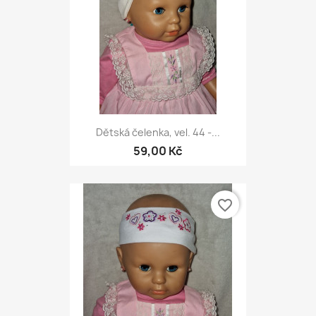
Dětská čelenka, vel. 44 -...
59,00 Kč
favorite_border