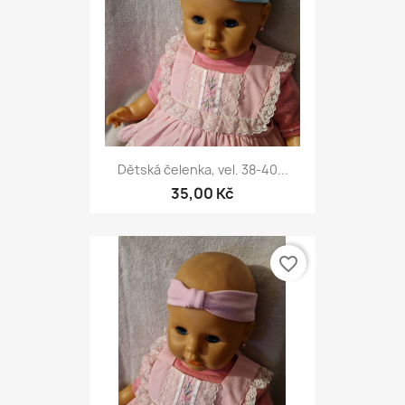
Dětská čelenka, vel. 38-40...
35,00 Kč
favorite_border