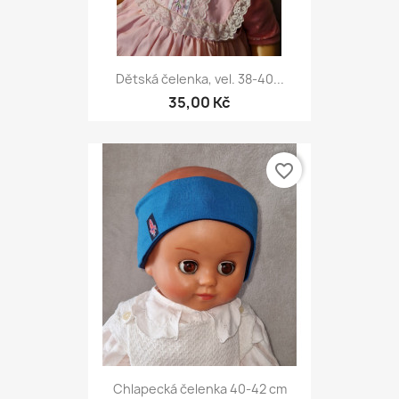
Dětská čelenka, vel. 38-40...
35,00 Kč
favorite_border
Chlapecká čelenka 40-42 cm