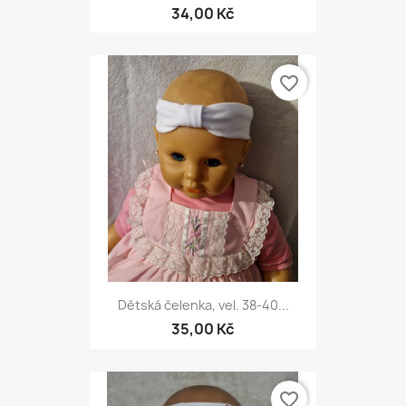
34,00 Kč
favorite_border
Dětská čelenka, vel. 38-40...
35,00 Kč
favorite_border