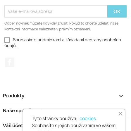
Odběr novinek můžete kdykoliv zrušit. Pokud to chcete udělat, naše
kontaktní informace naleznete v právním oznámení.
Souhlasím s podmínkami a zásadami ochrany osobních
údajů.
Facebook
Produkty

Naše společnost

Tyto stránky používaji
cookies
.
Váš účet

Souhlasíte s jejich používaním ve vašem