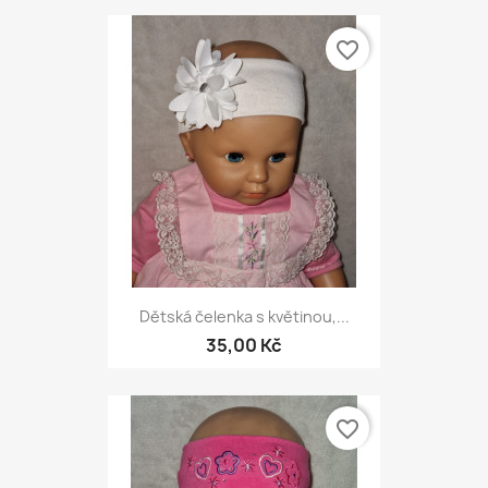
favorite_border
Dětská čelenka s květinou,...
35,00 Kč
favorite_border