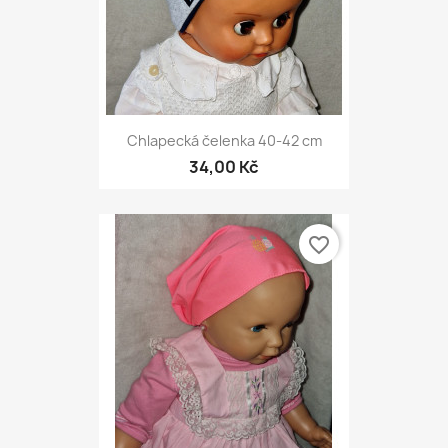
Chlapecká čelenka 40-42 cm
34,00 Kč
favorite_border