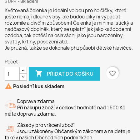
S DPH
Skladem
Květovaná čelenka je ideální volbou pro holčičky, které
ještě nemají dlouhé vlasy, ale budou díky ní vypadat
roztomile a dívčím způsobem! Čelenka je minimalistický a
nadčasový doplněk, který se uplatní jak jako každodenní
ozdoba, tak potěší na oslavách, jako jsou narozeniny,
svatby, křtiny, posezení atd.
Je pružná, takže se dokonale přizpůsobí dětské hlavičce.
Počet

favorite_border
PŘIDAT DO KOŠÍKU

Poslední kus skladem
Doprava zdarma
Při nákupu zboží v celkové hodnotě nad 1.500 Kč
máte dopravu zdarma.
Zásady pro vrácení zboží
Jsou uzákoněny Občanským zákonem a najdete je
také v našich Obchodních podmínkách.