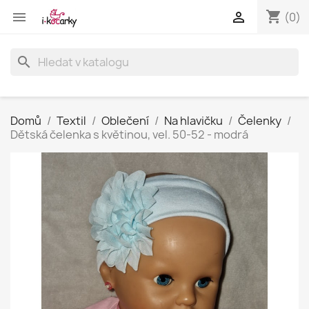
shopping_cart


(0)
search
Domů
Textil
Oblečení
Na hlavičku
Čelenky
Dětská čelenka s květinou, vel. 50-52 - modrá