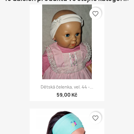
favorite_border
Dětská čelenka, vel. 44 -...
59,00 Kč
favorite_border