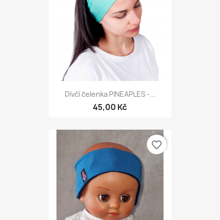
Dívčí čelenka PINEAPLES -...
45,00 Kč
favorite_border