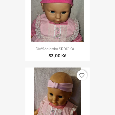
Dívčí čelenka SRDÍČKA -...
33,00 Kč
favorite_border