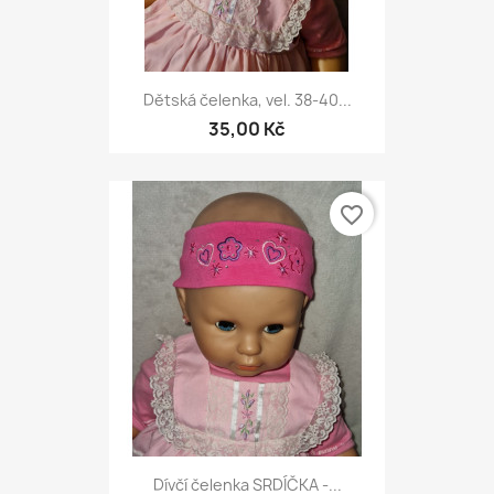
Dětská čelenka, vel. 38-40...
35,00 Kč
favorite_border
Dívčí čelenka SRDÍČKA -...