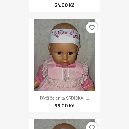
34,00 Kč
favorite_border
Dívčí čelenka SRDÍČKA -...
33,00 Kč
favorite_border