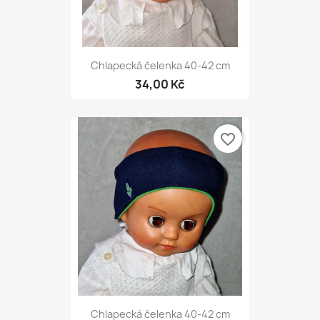
Chlapecká čelenka 40-42 cm
34,00 Kč
favorite_border
Chlapecká čelenka 40-42 cm