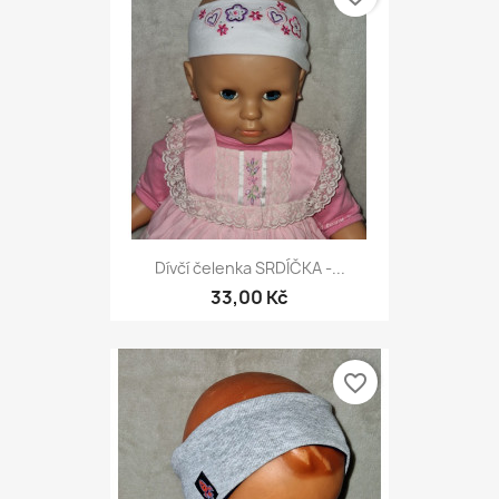
Dívčí čelenka SRDÍČKA -...
33,00 Kč
favorite_border