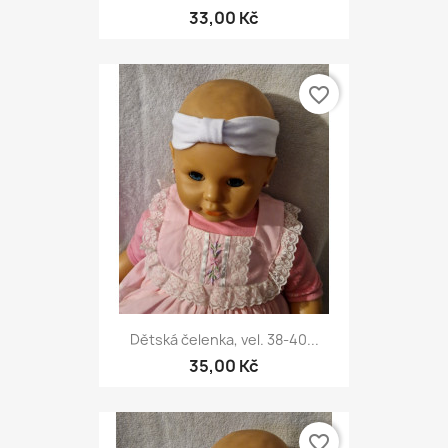
33,00 Kč
favorite_border
Dětská čelenka, vel. 38-40...
35,00 Kč
favorite_border