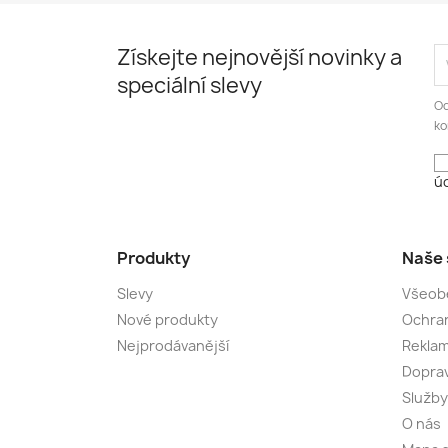
Získejte nejnovější novinky a
speciální slevy
Od
ko
úd
Produkty
Naše 
Slevy
Všeob
Nové produkty
Ochran
Nejprodávanější
Rekla
Dopra
Služby
O nás