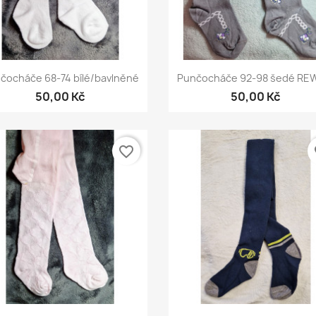
Rychlý náhled
Rychlý náhled


čocháče 68-74 bílé/bavlněné
Punčocháče 92-98 šedé R
50,00 Kč
50,00 Kč
favorite_border
fa