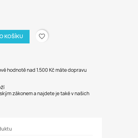
favorite_border
DO KOŠÍKU
kové hodnotě nad 1.500 Kč máte dopravu
ží
kým zákonem a najdete je také v našich
duktu