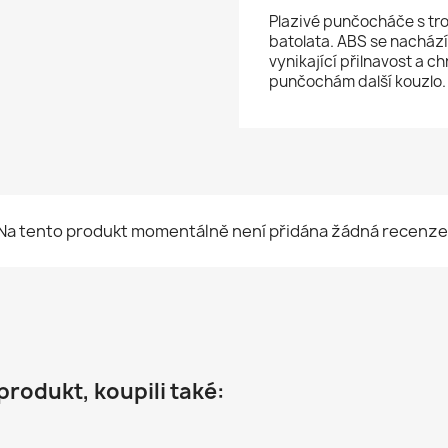
Plazivé punčocháče s tro
batolata. ABS se nachází
vynikající přilnavost a 
punčochám další kouzlo.
Na tento produkt momentálně není přidána žádná recenze
 produkt, koupili také: