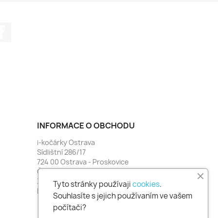
Facebook
INFORMACE O OBCHODU
i-kočárky Ostrava
Sídlištní 286/17
724 00 Ostrava - Proskovice
Česko
Zavolejte nám:
774 481 664
Tyto stránky používaji
cookies
.
Napište nám:
i-kocarky@seznam.cz
Souhlasíte s jejich používaním ve vašem
počítači?