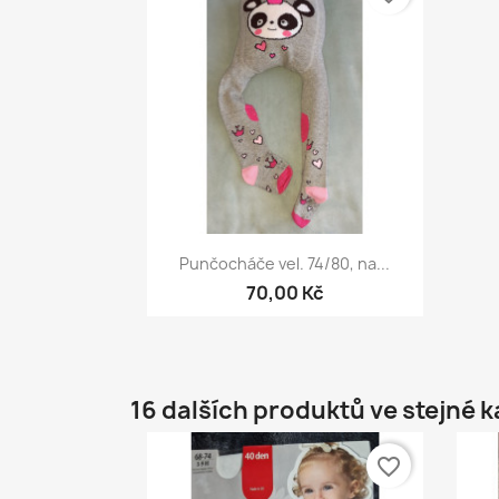
Rychlý náhled

Punčocháče vel. 74/80, na...
+5
70,00 Kč
16 dalších produktů ve stejné k
favorite_border