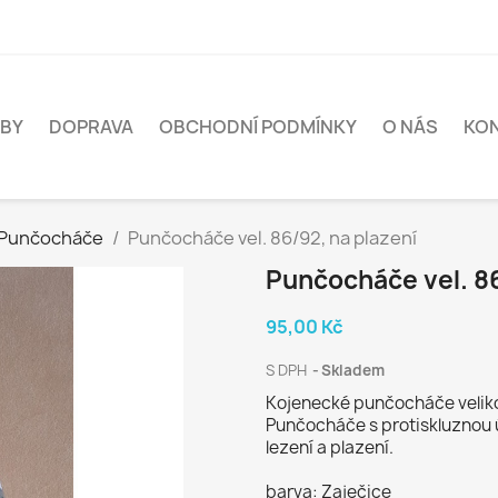
BY
DOPRAVA
OBCHODNÍ PODMÍNKY
O NÁS
KO
Punčocháče
Punčocháče vel. 86/92, na plazení
Punčocháče vel. 86
95,00 Kč
S DPH
Skladem
Kojenecké punčocháče velik
Punčocháče s protiskluznou 
lezení a plazení.
barva: Zaječice