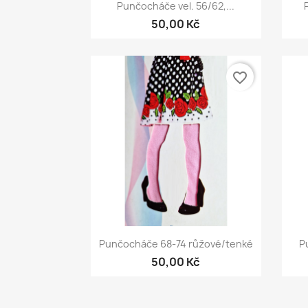
Rychlý náhled

Punčocháče vel. 56/62,...
+1
50,00 Kč
favorite_border
Rychlý náhled

Punčocháče 68-74 růžové/tenké
P
50,00 Kč