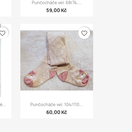
Rychlý náhled

Punčocháče vel. 68/74,...
59,00 Kč
vorite_border
favorite_border
Rychlý náhled

...
Punčocháče vel. 104/110...
+2
60,00 Kč