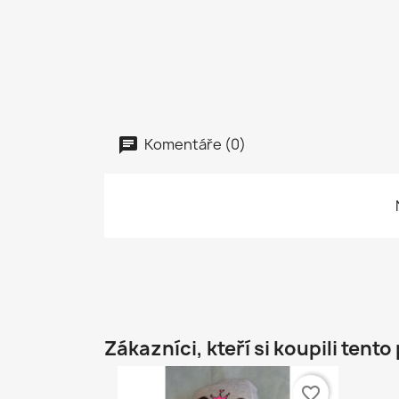
Komentáře (0)
Zákazníci, kteří si koupili tento
favorite_border