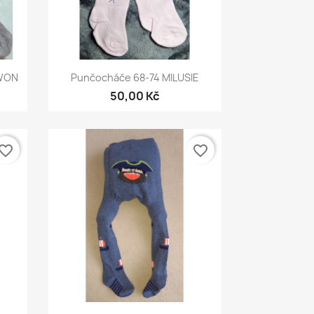
Rychlý náhled

EWON
Punčocháče 68-74 MILUSIE
50,00 Kč
vorite_border
favorite_border