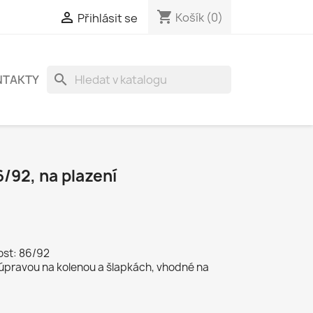
shopping_cart

Košík
(0)
Přihlásit se
search
NTAKTY
/92, na plazení
ost: 86/92
úpravou na kolenou a šlapkách, vhodné na