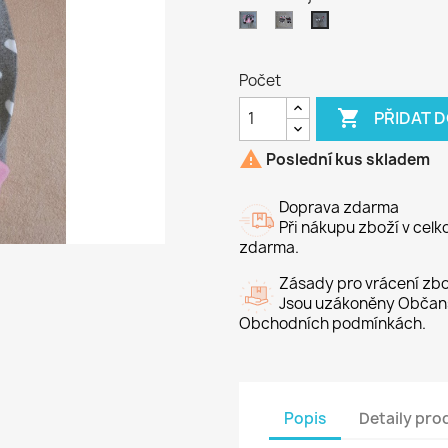
Koča
Koťata
Zaječice
Počet

PŘIDAT 

Poslední kus skladem
Doprava zdarma
Při nákupu zboží v cel
zdarma.
Zásady pro vrácení zbo
Jsou uzákoněny Občans
Obchodních podmínkách.
Popis
Detaily pro