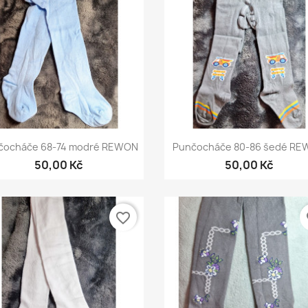
Rychlý náhled
Rychlý náhled


čocháče 68-74 modré REWON
Punčocháče 80-86 šedé R
50,00 Kč
50,00 Kč
favorite_border
fa