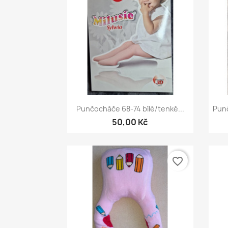
Rychlý náhled

Punčocháče 68-74 bílé/tenké...
Pun
50,00 Kč
favorite_border