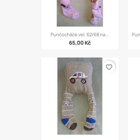
Rychlý náhled

Punčocháče vel. 62/68 na...
Pun
65,00 Kč
favorite_border