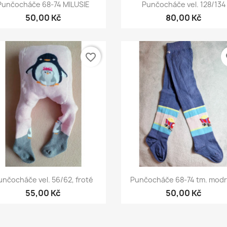
Rychlý náhled
Rychlý náhled


Punčocháče 68-74 MILUSIE
Punčocháče vel. 128/134
50,00 Kč
80,00 Kč
favorite_border
fa
Rychlý náhled
Rychlý náhled


unčocháče vel. 56/62, froté
Punčocháče 68-74 tm. modré
55,00 Kč
50,00 Kč