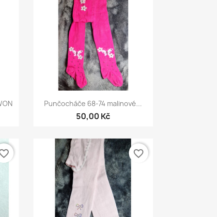
Rychlý náhled

EWON
Punčocháče 68-74 malinové...
50,00 Kč
vorite_border
favorite_border