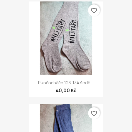
favorite_border
Punčocháče 128-134 šedé...
40,00 Kč
favorite_border