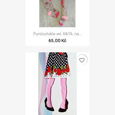
Punčocháče vel. 68/74, na...
65,00 Kč
favorite_border