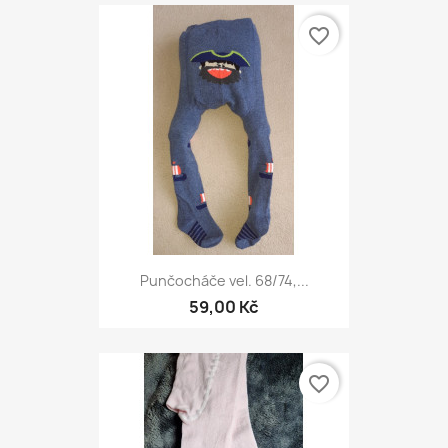
favorite_border
Punčocháče vel. 68/74,...
59,00 Kč
favorite_border