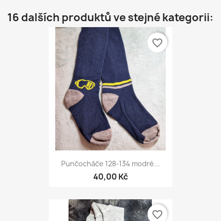
16 dalších produktů ve stejné kategorii:
favorite_border
Punčocháče 128-134 modré...
40,00 Kč
favorite_border