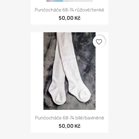
Punčocháče 68-74 růžové/tenké
50,00 Kč
favorite_border
Punčocháče 68-74 bílé/bavlněné
50,00 Kč