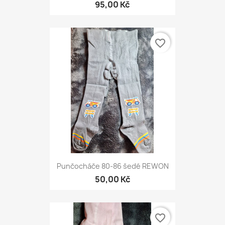
95,00 Kč
favorite_border
Punčocháče 80-86 šedé REWON
50,00 Kč
favorite_border