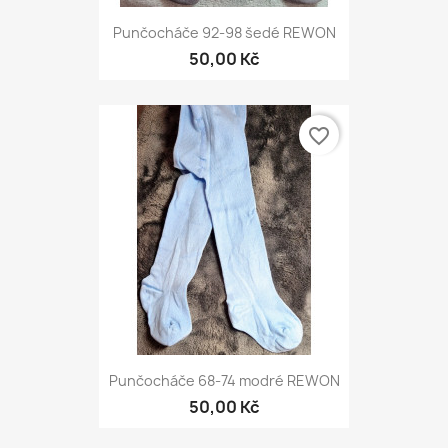
Punčocháče 92-98 šedé REWON
50,00 Kč
favorite_border
Punčocháče 68-74 modré REWON
50,00 Kč