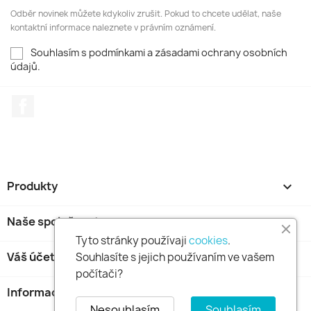
Odběr novinek můžete kdykoliv zrušit. Pokud to chcete udělat, naše
kontaktní informace naleznete v právním oznámení.
Souhlasím s podmínkami a zásadami ochrany osobních
údajů.
Facebook
Produkty

Naše společnost

Tyto stránky používaji
cookies
.
Váš účet

Souhlasíte s jejich používaním ve vašem
počítači?
Informace o obchodu
keyboard_arrow_down
Nesouhlasím
Souhlasím