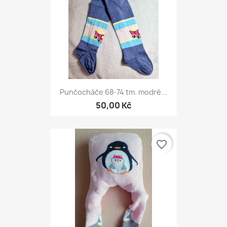
Punčocháče 68-74 tm. modré...
50,00 Kč
favorite_border