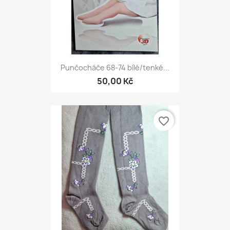
Punčocháče 68-74 bílé/tenké...
50,00 Kč
favorite_border