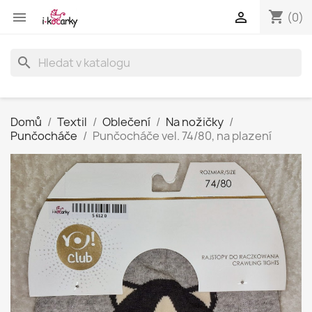
shopping_cart


(0)
search
Domů
Textil
Oblečení
Na nožičky
Punčocháče
Punčocháče vel. 74/80, na plazení