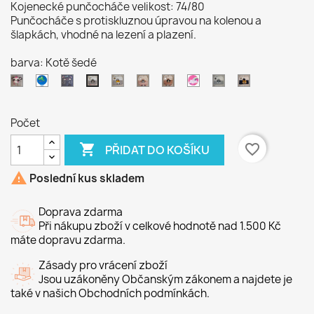
Kojenecké punčocháče velikost: 74/80
Punčocháče s protiskluznou úpravou na kolenou a
šlapkách, vhodné na lezení a plazení.
barva: Kotě šedé
Panda
Raptor
kočka
Žirafa
Myška
Kotě
Duha
Vlk
Rys
Kotě
růžové
šedý
modrý
šedé
Počet

favorite_border
PŘIDAT DO KOŠÍKU

Poslední kus skladem
Doprava zdarma
Při nákupu zboží v celkové hodnotě nad 1.500 Kč
máte dopravu zdarma.
Zásady pro vrácení zboží
Jsou uzákoněny Občanským zákonem a najdete je
také v našich Obchodních podmínkách.