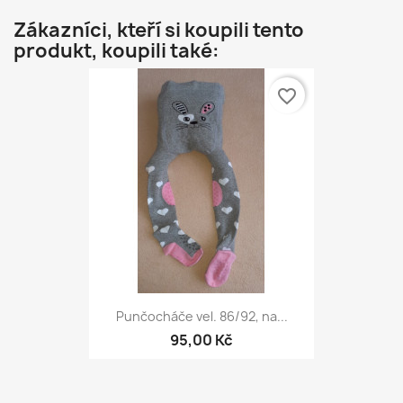
Zákazníci, kteří si koupili tento
produkt, koupili také:
favorite_border
Punčocháče vel. 86/92, na...
95,00 Kč