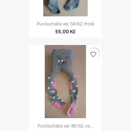
Punčocháče vel. 56/62, froté
55,00 Kč
favorite_border
Punčocháče vel. 86/92, na...