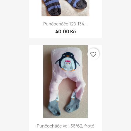
Punčocháče 128-134...
40,00 Kč
favorite_border
Punčocháče vel. 56/62, froté