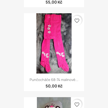
55,00 Kč
favorite_border
Punčocháče 68-74 malinové...
50,00 Kč
favorite_border