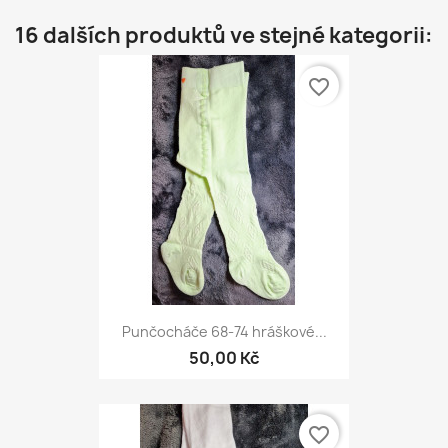
16 dalších produktů ve stejné kategorii:
favorite_border
Punčocháče 68-74 hráškové...
50,00 Kč
favorite_border