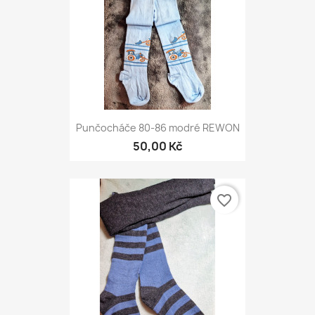
Punčocháče 80-86 modré REWON
50,00 Kč
favorite_border