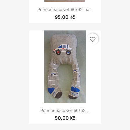
Punčocháče vel. 86/92, na...
95,00 Kč
favorite_border
Punčocháče vel. 56/62,...
50,00 Kč