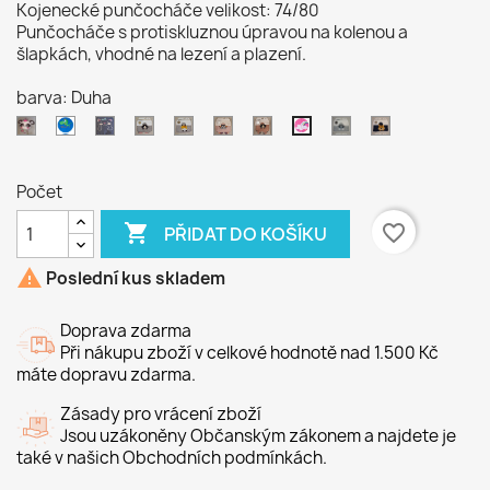
Kojenecké punčocháče velikost: 74/80
Punčocháče s protiskluznou úpravou na kolenou a
šlapkách, vhodné na lezení a plazení.
barva: Duha
Panda
Raptor
kočka
Kotě
Žirafa
Myška
Kotě
Vlk
Rys
Duha
šedé
růžové
šedý
modrý
Počet

favorite_border
PŘIDAT DO KOŠÍKU

Poslední kus skladem
Doprava zdarma
Při nákupu zboží v celkové hodnotě nad 1.500 Kč
máte dopravu zdarma.
Zásady pro vrácení zboží
Jsou uzákoněny Občanským zákonem a najdete je
také v našich Obchodních podmínkách.