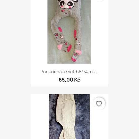
Punčocháče vel. 68/74, na...
65,00 Kč
favorite_border