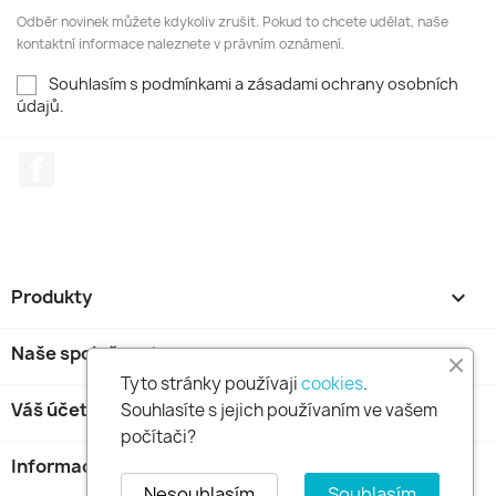
Odběr novinek můžete kdykoliv zrušit. Pokud to chcete udělat, naše
kontaktní informace naleznete v právním oznámení.
Souhlasím s podmínkami a zásadami ochrany osobních
údajů.
Facebook
Produkty

Naše společnost

Tyto stránky používaji
cookies
.
Váš účet

Souhlasíte s jejich používaním ve vašem
počítači?
Informace o obchodu
keyboard_arrow_down
Nesouhlasím
Souhlasím