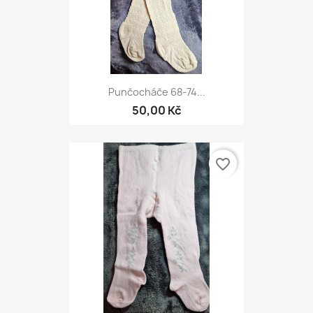
Punčocháče 68-74...
50,00 Kč
favorite_border