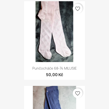
favorite_border
Punčocháče 68-74 MILUSIE
50,00 Kč
favorite_border