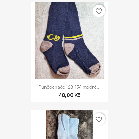
favorite_border
Punčocháče 128-134 modré...
40,00 Kč
favorite_border