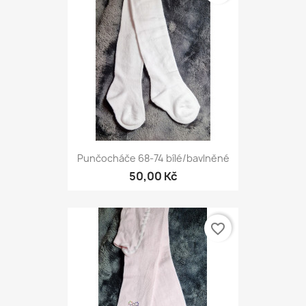
Punčocháče 68-74 bílé/bavlněné
50,00 Kč
favorite_border