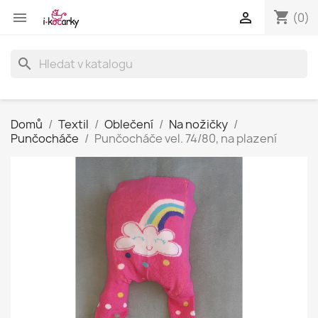
shopping_cart


(0)
search
Domů
Textil
Oblečení
Na nožičky
Punčocháče
Punčocháče vel. 74/80, na plazení