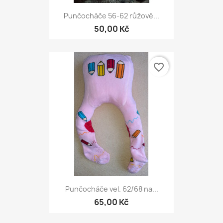
Punčocháče 56-62 růžové...
50,00 Kč
favorite_border
Punčocháče vel. 62/68 na...
65,00 Kč