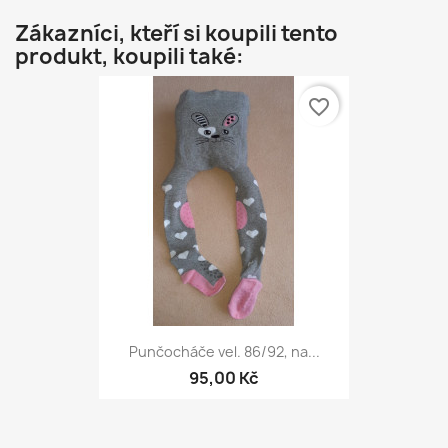
Zákazníci, kteří si koupili tento
produkt, koupili také:
favorite_border
Punčocháče vel. 86/92, na...
95,00 Kč