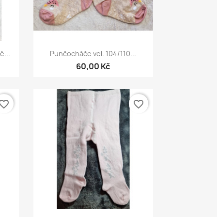
Rychlý náhled

...
Punčocháče vel. 104/110...
+2
60,00 Kč
vorite_border
favorite_border