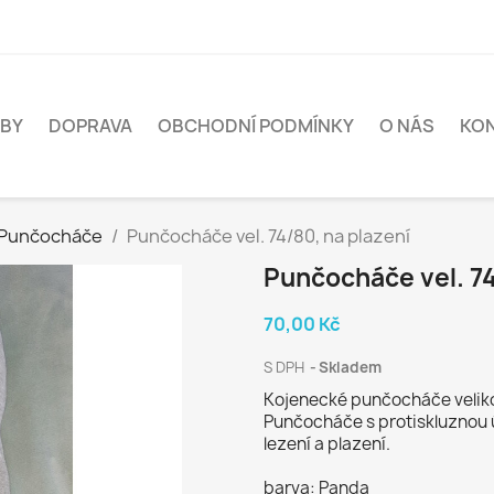
BY
DOPRAVA
OBCHODNÍ PODMÍNKY
O NÁS
KO
Punčocháče
Punčocháče vel. 74/80, na plazení
Punčocháče vel. 74
70,00 Kč
S DPH
Skladem
Kojenecké punčocháče veliko
Punčocháče s protiskluznou 
lezení a plazení.
barva: Panda