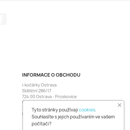
Facebook
INFORMACE O OBCHODU
i-kočárky Ostrava
Sídlištní 286/17
724 00 Ostrava - Proskovice
Česko
Zavolejte nám:
774 481 664
Tyto stránky používaji
cookies
.
Napište nám:
i-kocarky@seznam.cz
Souhlasíte s jejich používaním ve vašem
počítači?