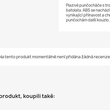
Plazivé punčocháče s tro
batolata. ABS se nachází
vynikající přilnavost a 
punčochám další kouzlo.
Na tento produkt momentálně není přidána žádná recenze
 produkt, koupili také: