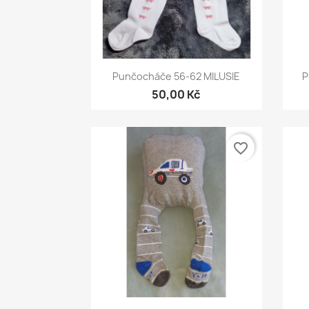
Rychlý náhled

Punčocháče 56-62 MILUSIE
P
50,00 Kč
favorite_border