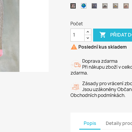
Raptor
kočka
Kotě
Žirafa
M
Panda
šedé
Počet

PŘIDAT 

Poslední kus skladem
Doprava zdarma
Při nákupu zboží v cel
zdarma.
Zásady pro vrácení zbo
Jsou uzákoněny Občans
Obchodních podmínkách.
Popis
Detaily pro