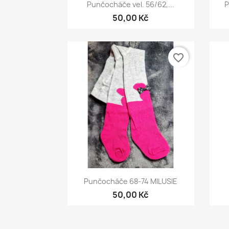
Rychlý náhled

Punčocháče vel. 56/62,...
P
+1
50,00 Kč
favorite_border
Rychlý náhled

Punčocháče 68-74 MILUSIE
50,00 Kč