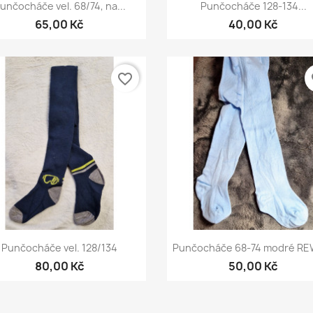
Rychlý náhled
Rychlý náhled


unčocháče vel. 68/74, na...
Punčocháče 128-134...
+2
65,00 Kč
40,00 Kč
favorite_border
fa
Rychlý náhled
Rychlý náhled


Punčocháče vel. 128/134
Punčocháče 68-74 modré R
80,00 Kč
50,00 Kč