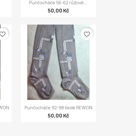
Rychlý náhled

Punčocháče 56-62 růžové...
50,00 Kč
vorite_border
favorite_border
Rychlý náhled

EWON
Punčocháče 92-98 šedé REWON
50,00 Kč