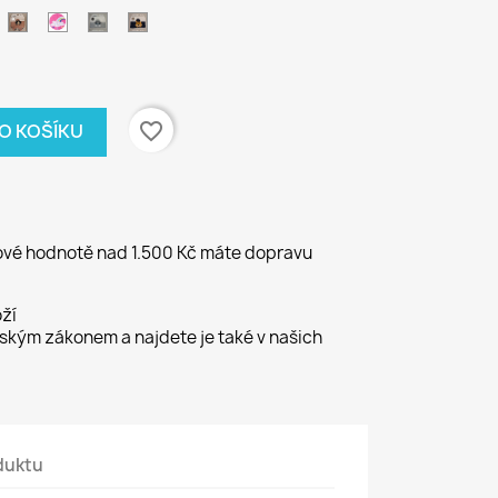
yška
Kotě
Duha
Vlk
Rys
růžové
šedý
modrý
favorite_border
DO KOŠÍKU
kové hodnotě nad 1.500 Kč máte dopravu
ží
kým zákonem a najdete je také v našich
duktu