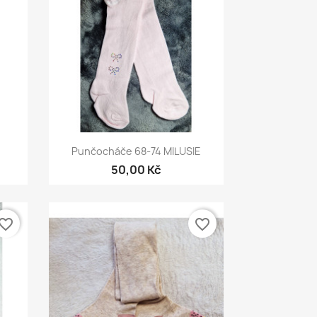
Rychlý náhled

Punčocháče 68-74 MILUSIE
50,00 Kč
vorite_border
favorite_border