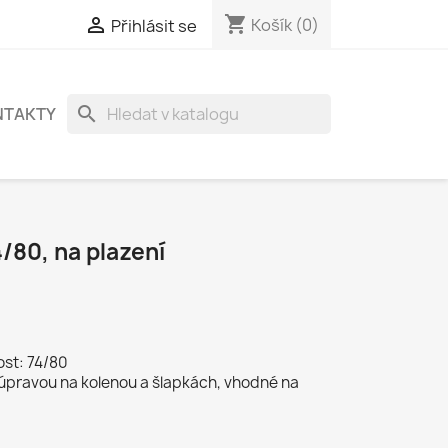
shopping_cart

Košík
(0)
Přihlásit se
search
NTAKTY
/80, na plazení
st: 74/80
úpravou na kolenou a šlapkách, vhodné na