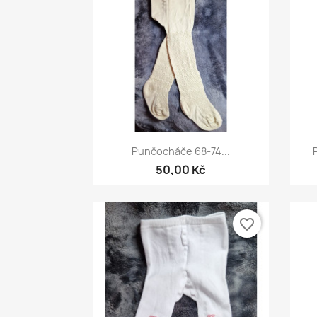
Rychlý náhled

Punčocháče 68-74...
50,00 Kč
favorite_border