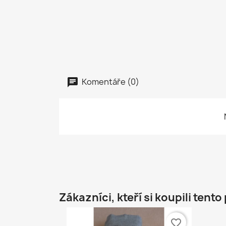
Komentáře (0)
Zákazníci, kteří si koupili tento
favorite_border