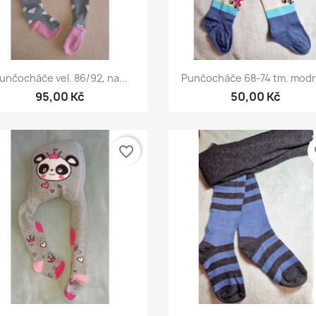
Rychlý náhled
Rychlý náhled


unčocháče vel. 86/92, na...
Punčocháče 68-74 tm. modré
95,00 Kč
50,00 Kč
favorite_border
fa