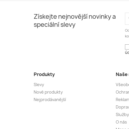
Získejte nejnovější novinky a
speciální slevy
Od
ko
úd
Produkty
Naše 
Slevy
Všeob
Nové produkty
Ochran
Nejprodávanější
Rekla
Dopra
Služby
O nás