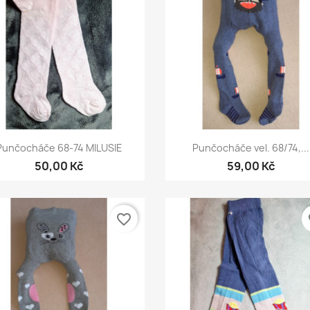
Rychlý náhled
Rychlý náhled


Punčocháče 68-74 MILUSIE
Punčocháče vel. 68/74,...
50,00 Kč
59,00 Kč
favorite_border
fa