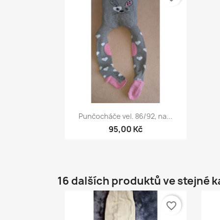
Rychlý náhled

Punčocháče vel. 86/92, na...
95,00 Kč
16 dalších produktů ve stejné k
favorite_border