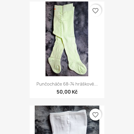
favorite_border
Punčocháče 68-74 hráškové...
50,00 Kč
favorite_border