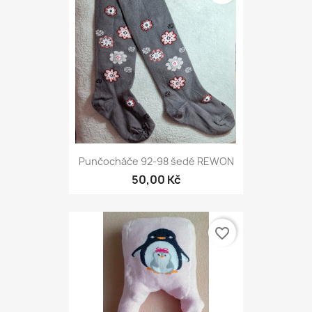
Punčocháče 92-98 šedé REWON
50,00 Kč
favorite_border