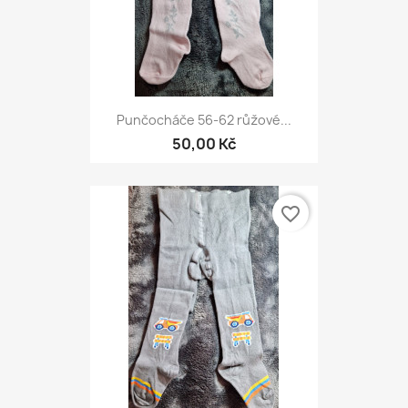
Punčocháče 56-62 růžové...
50,00 Kč
favorite_border