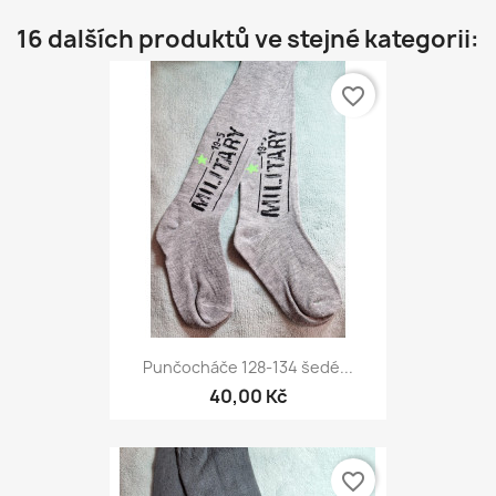
16 dalších produktů ve stejné kategorii:
favorite_border
Punčocháče 128-134 šedé...
40,00 Kč
favorite_border