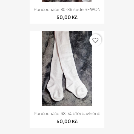
Punčocháče 80-86 šedé REWON
50,00 Kč
favorite_border
Punčocháče 68-74 bílé/bavlněné
50,00 Kč