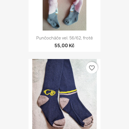
Punčocháče vel. 56/62, froté
55,00 Kč
favorite_border