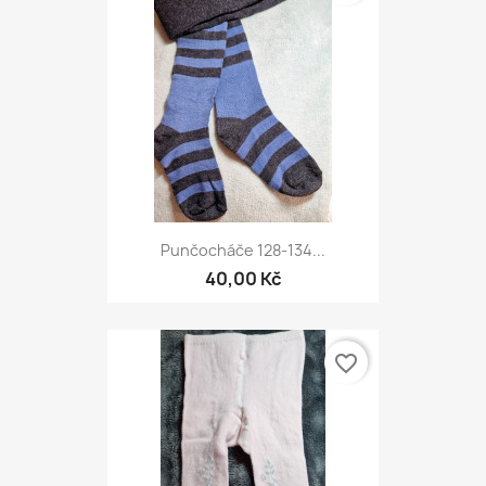
Punčocháče 128-134...
40,00 Kč
favorite_border