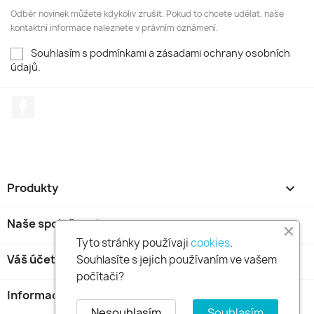
Odběr novinek můžete kdykoliv zrušit. Pokud to chcete udělat, naše
kontaktní informace naleznete v právním oznámení.
Souhlasím s podmínkami a zásadami ochrany osobních
údajů.
Facebook
Produkty

Naše společnost

Tyto stránky používaji
cookies
.
Váš účet

Souhlasíte s jejich používaním ve vašem
počítači?
Informace o obchodu
keyboard_arrow_down
Nesouhlasím
Souhlasím