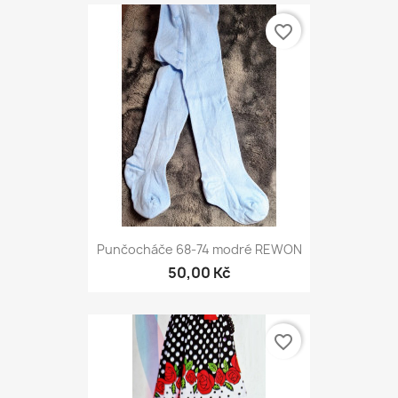
favorite_border
Punčocháče 68-74 modré REWON
50,00 Kč
favorite_border