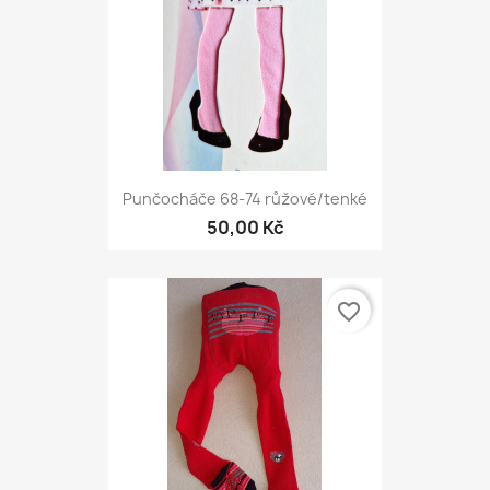
Punčocháče 68-74 růžové/tenké
50,00 Kč
favorite_border