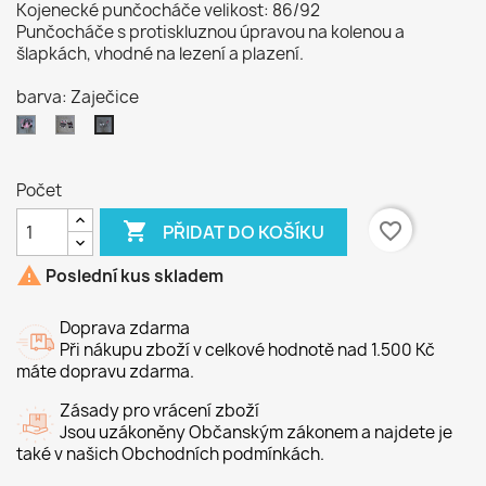
Kojenecké punčocháče velikost: 86/92
Punčocháče s protiskluznou úpravou na kolenou a
šlapkách, vhodné na lezení a plazení.
barva: Zaječice
Koča
Koťata
Zaječice
Počet

favorite_border
PŘIDAT DO KOŠÍKU

Poslední kus skladem
Doprava zdarma
Při nákupu zboží v celkové hodnotě nad 1.500 Kč
máte dopravu zdarma.
Zásady pro vrácení zboží
Jsou uzákoněny Občanským zákonem a najdete je
také v našich Obchodních podmínkách.