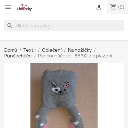
shopping_cart


(0)
search
Domů
Textil
Oblečení
Na nožičky
Punčocháče
Punčocháče vel. 86/92, na plazení