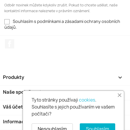
Odběr novinek můžete kdykoliv zrušit. Pokud to chcete udělat, naše
kontaktní informace naleznete v právním oznámení.
Souhlasím s podmínkami a zásadami ochrany osobních
údajů.
Facebook
Produkty

Naše společnost

Tyto stránky používaji
cookies
.
Váš účet

Souhlasíte s jejich používaním ve vašem
počítači?
Informace o obchodu
keyboard_arrow_down
Nesouhlasím
Souhlasím