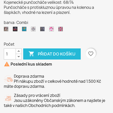
Kojenecké punčocháče velikost: 68/74
Punčocháče s protiskluznou úpravou na kolenou a
šlapkách, vhodné na lezení a plazení.
barva: Combi
Panda
Strašidlo
Zajda
kočka
Duha
Růžový
Combi
zajíček
Počet

favorite_border
PŘIDAT DO KOŠÍKU

Poslední kus skladem
Doprava zdarma
Při nákupu zboží v celkové hodnotě nad 1.500 Kč
máte dopravu zdarma.
Zásady pro vrácení zboží
Jsou uzákoněny Občanským zákonem a najdete je
také v našich Obchodních podmínkách.