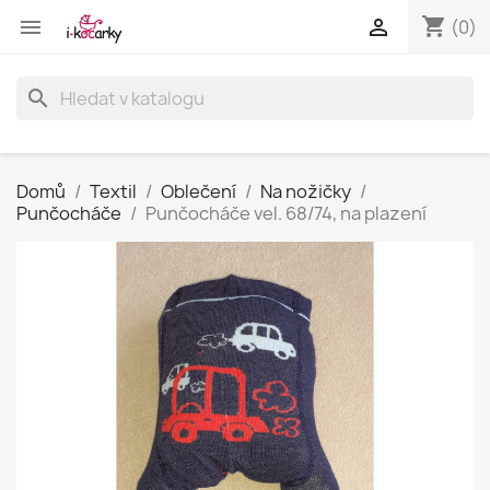
shopping_cart


(0)
search
Domů
Textil
Oblečení
Na nožičky
Punčocháče
Punčocháče vel. 68/74, na plazení