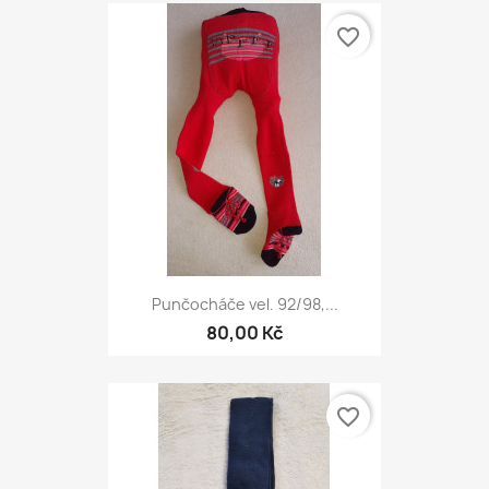
favorite_border
Punčocháče vel. 92/98,...
80,00 Kč
favorite_border