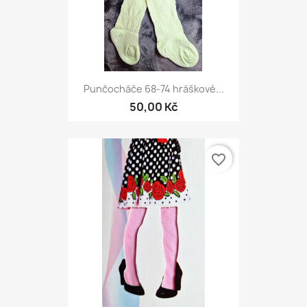
Punčocháče 68-74 hráškové...
50,00 Kč
favorite_border