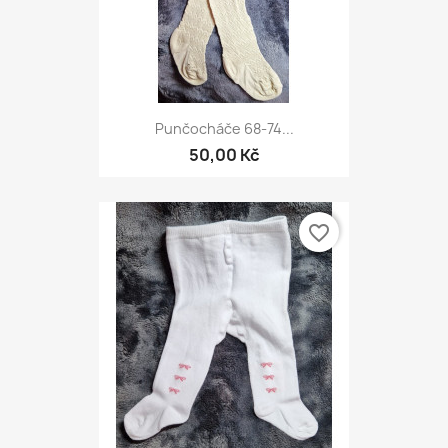
Punčocháče 68-74...
50,00 Kč
favorite_border