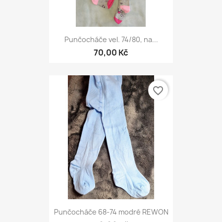
Punčocháče vel. 74/80, na...
70,00 Kč
favorite_border
Punčocháče 68-74 modré REWON