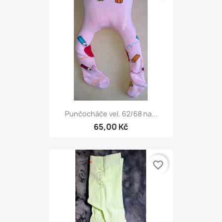
Punčocháče vel. 62/68 na...
65,00 Kč
favorite_border