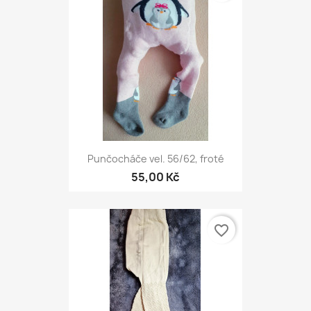
Punčocháče vel. 56/62, froté
55,00 Kč
favorite_border