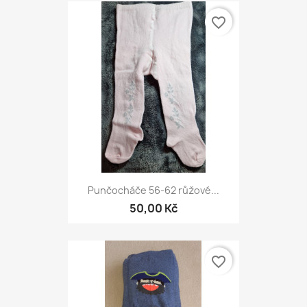
favorite_border
Punčocháče 56-62 růžové...
50,00 Kč
favorite_border