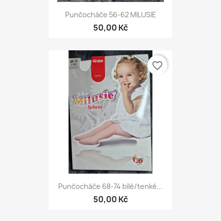
Punčocháče 56-62 MILUSIE
50,00 Kč
favorite_border
Punčocháče 68-74 bílé/tenké...
50,00 Kč