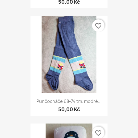
50,00 Kč
favorite_border
Punčocháče 68-74 tm. modré...
50,00 Kč
favorite_border