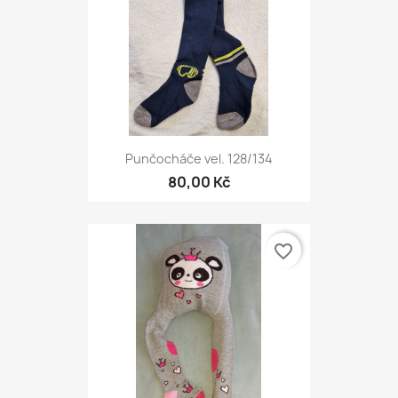
Punčocháče vel. 128/134
80,00 Kč
favorite_border