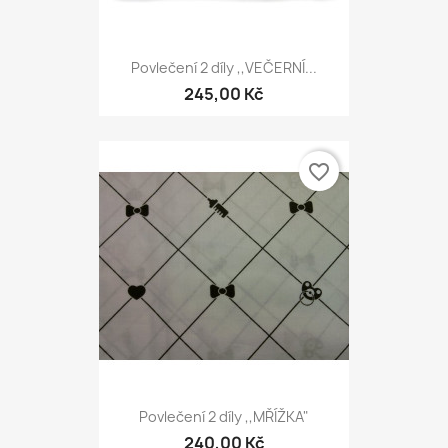
Povlečení 2 díly ,,VEČERNÍ...
245,00 Kč
favorite_border
Povlečení 2 díly ,,MŘÍŽKA"
240,00 Kč