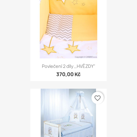
Povlečení 2 díly ,,HVĚZDY"
370,00 Kč
favorite_border