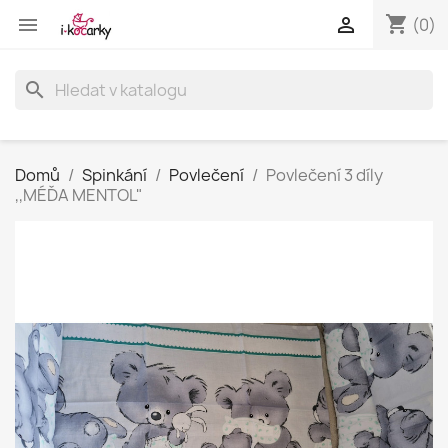
shopping_cart


(0)
search
Domů
Spinkání
Povlečení
Povlečení 3 díly
,,MÉĎA MENTOL"