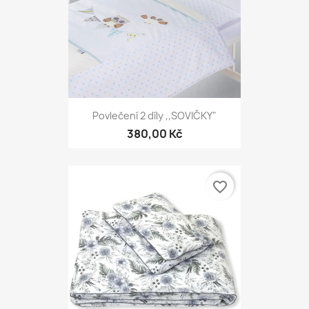
Povlečení 2 díly ,,SOVIČKY"
380,00 Kč
favorite_border