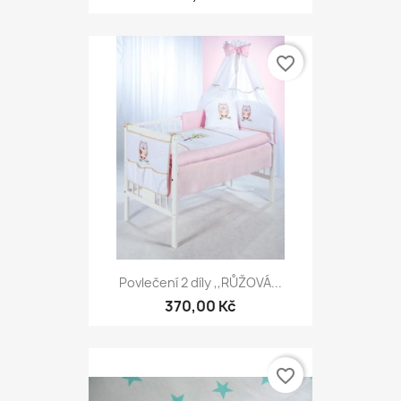
favorite_border
Povlečení 2 díly ,,RŮŽOVÁ...
370,00 Kč
favorite_border