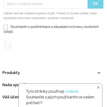
Odběr novinek můžete kdykoliv zrušit. Pokud to chcete udělat, naše
kontaktní informace naleznete v právním oznámení.
Souhlasím s podmínkami a zásadami ochrany osobních
údajů.
Facebook
Produkty

Naše společnost

Tyto stránky používaji
cookies
.
Váš účet

Souhlasíte s jejich používaním ve vašem
počítači?