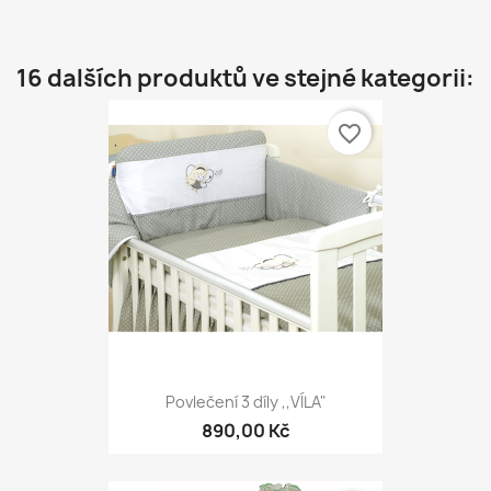
16 dalších produktů ve stejné kategorii:
favorite_border
Povlečení 3 díly ,,VÍLA"
890,00 Kč