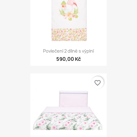
Povlečení 2 dílné s výplní
590,00 Kč
favorite_border