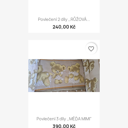
Povlečení 2 díly ,,RŮŽOVÁ...
240,00 Kč
favorite_border
Povlečení 3 díly ,,MÉĎA MIMI"
390,00 Kč