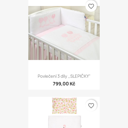
favorite_border
Povlečení 3 díly ,,SLEPIČKY"
799,00 Kč
favorite_border