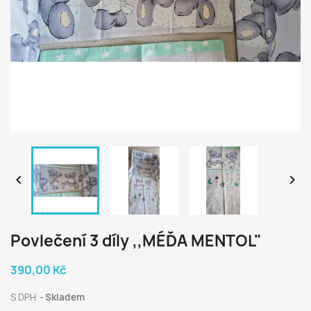


Povlečení 3 díly ,,MÉĎA MENTOL"
390,00 Kč
S DPH
Skladem