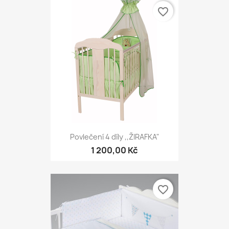
favorite_border
Povlečení 4 díly ,,ŽIRAFKA"
1 200,00 Kč
favorite_border