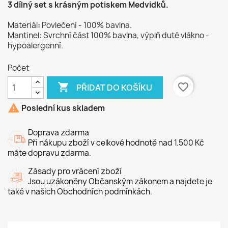
3 dílný set s krásným potiskem Medvidků.
Materiál
:
Povlečení - 100% bavlna.
Mantinel: Svrchní část 100% bavlna, výplň duté vlákno -
hypoalergenní.
Počet

favorite_border
PŘIDAT DO KOŠÍKU

Poslední kus skladem
Doprava zdarma
Při nákupu zboží v celkové hodnotě nad 1.500 Kč
máte dopravu zdarma.
Zásady pro vrácení zboží
Jsou uzákoněny Občanským zákonem a najdete je
také v našich Obchodních podmínkách.