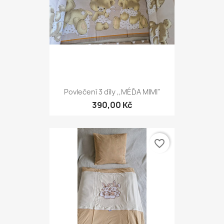
Povlečení 3 díly ,,MÉĎA MIMI"
390,00 Kč
favorite_border