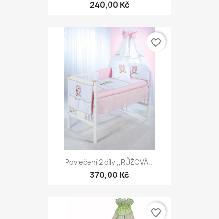
240,00 Kč
favorite_border
Povlečení 2 díly ,,RŮŽOVÁ...
370,00 Kč
favorite_border