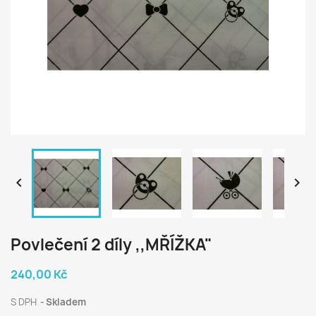


Povlečení 2 díly ,,MŘÍŽKA"
240,00 Kč
S DPH
Skladem