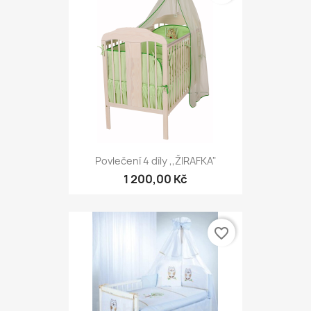
Povlečení 4 díly ,,ŽIRAFKA"
1 200,00 Kč
favorite_border