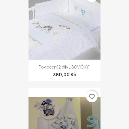
Povlečení 2 díly ,,SOVIČKY"
380,00 Kč
favorite_border