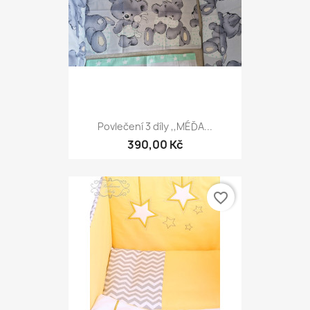
Povlečení 3 díly ,,MÉĎA...
390,00 Kč
favorite_border