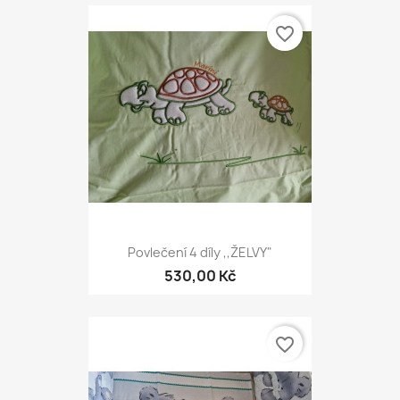
favorite_border
Povlečení 4 díly ,,ŽELVY"
530,00 Kč
favorite_border