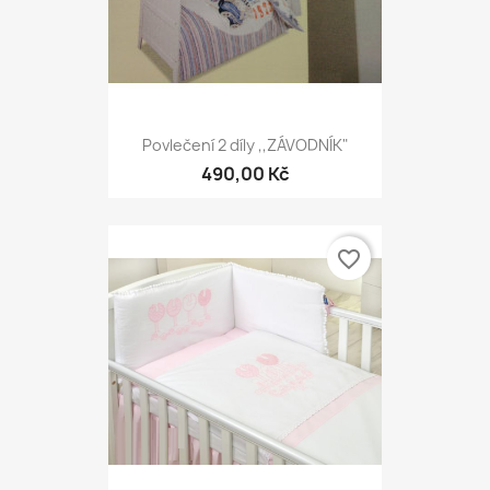
Povlečení 2 díly ,,ZÁVODNÍK"
490,00 Kč
favorite_border