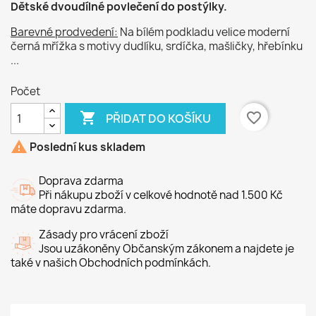
Dětské dvoudílné povlečení do postýlky.
Barevné prodvedení:
Na bílém podkladu velice moderní
černá mřížka s motivy dudlíku, srdíčka, mašličky, hřebínku
...
Počet

favorite_border
PŘIDAT DO KOŠÍKU

Poslední kus skladem
Doprava zdarma
Při nákupu zboží v celkové hodnotě nad 1.500 Kč
máte dopravu zdarma.
Zásady pro vrácení zboží
Jsou uzákoněny Občanským zákonem a najdete je
také v našich Obchodních podmínkách.