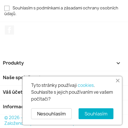
Souhlasím s podmínkami a zásadami ochrany osobních
údajů.
Facebook
Produkty

Naše společnost

Tyto stránky používaji
cookies
.
Váš účet

Souhlasíte s jejich používaním ve vašem
počítači?
Informace o obchodu
keyboard_arrow_down
Nesouhlasím
Souhlasím
© 2026 - GOLDFINCH s.r.o. Všechna práva vyhrazena.
Založeno na platformě PrestaShop™