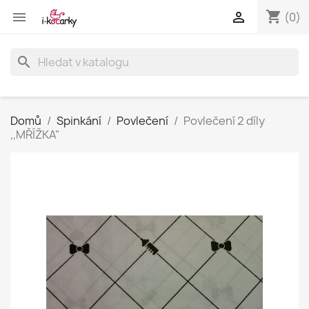
shopping_cart


(0)
search
Domů
Spinkání
Povlečení
Povlečení 2 díly
,,MŘÍŽKA"