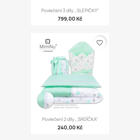
Povlečení 3 díly ,,SLEPIČKY"
799,00 Kč
favorite_border
Povlečení 2 díly ,,SRDÍČKA"
240,00 Kč