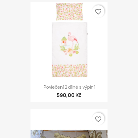
favorite_border
Povlečení 2 dílné s výplní
590,00 Kč
favorite_border