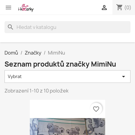
shopping_cart


(0)
search
Domů
Značky
MimiNu
Seznam produktů značky MimiNu

Vybrat
Zobrazení 1-10 z 10 položek
favorite_border