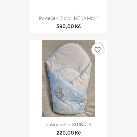
Povlečení 3 díly ,,MÉĎA MIMI"
390,00 Kč
favorite_border
Zavinovačka SLŮŇATA
220,00 Kč