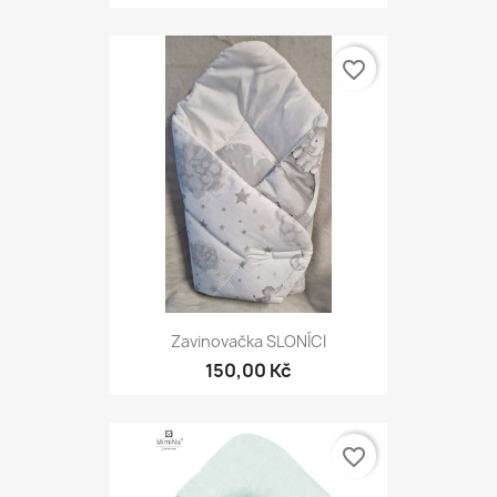
favorite_border
Zavinovačka SLONÍCI
150,00 Kč
favorite_border