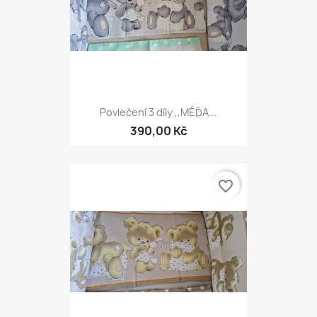
Povlečení 3 díly ,,MÉĎA...
390,00 Kč
favorite_border