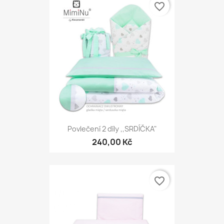
favorite_border
Povlečení 2 díly ,,SRDÍČKA"
240,00 Kč
favorite_border