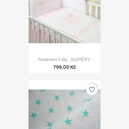
Povlečení 3 díly ,,SLEPIČKY"
799,00 Kč
favorite_border