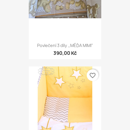
Povlečení 3 díly ,,MÉĎA MIMI"
390,00 Kč
favorite_border