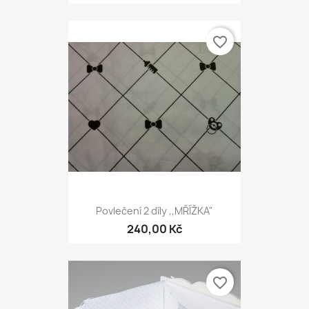
favorite_border
Povlečení 2 díly ,,MŘÍŽKA"
240,00 Kč
favorite_border