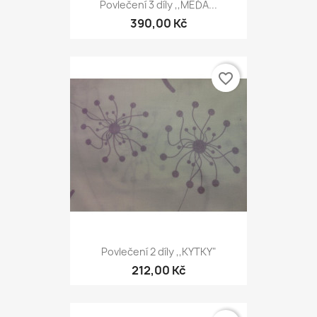
Povlečení 3 díly ,,MÉĎA...
390,00 Kč
favorite_border
Povlečení 2 díly ,,KYTKY"
212,00 Kč