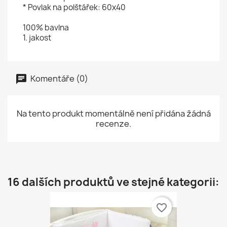
* Povlak na polštářek: 60x40
100% bavlna
1. jakost
Komentáře (0)
Na tento produkt momentálně není přidána žádná
recenze.
16 dalších produktů ve stejné kategorii:
favorite_border