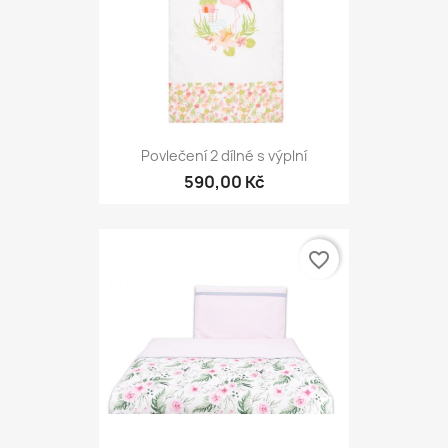
Povlečení 2 dílné s výplní
590,00 Kč
favorite_border