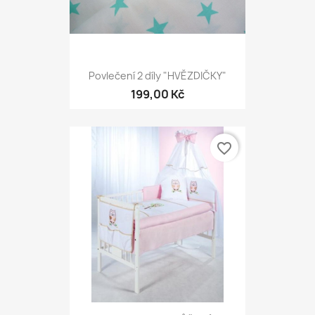
Povlečení 2 díly "HVĚZDIČKY"
199,00 Kč
favorite_border