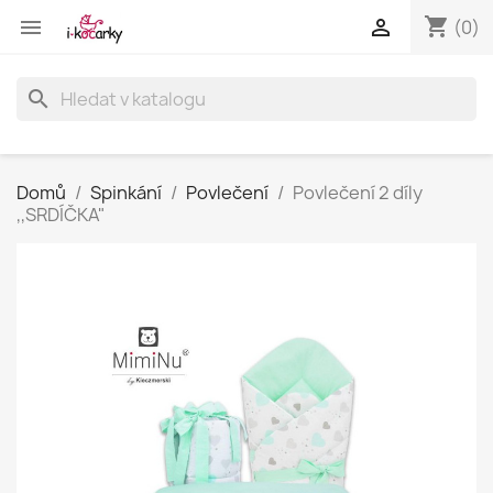
shopping_cart


(0)
search
Domů
Spinkání
Povlečení
Povlečení 2 díly
,,SRDÍČKA"