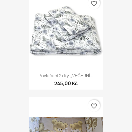
favorite_border
Povlečení 2 díly ,,VEČERNÍ...
245,00 Kč
favorite_border