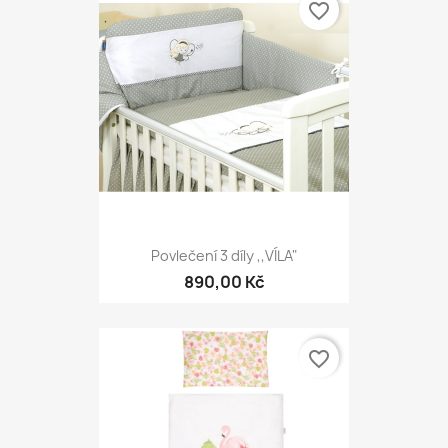
favorite_border
Povlečení 3 díly ,,VÍLA"
890,00 Kč
favorite_border