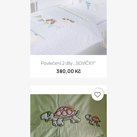
Povlečení 2 díly ,,SOVIČKY"
380,00 Kč
favorite_border