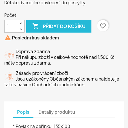
Dětské dvoudílné povlečení do postýlky.
Počet

favorite_border
PŘIDAT DO KOŠÍKU

Poslední kus skladem
Doprava zdarma
Při nákupu zboží v celkové hodnotě nad 1.500 Kč
máte dopravu zdarma.
Zásady pro vrácení zboží
Jsou uzákoněny Občanským zákonem a najdete je
také v našich Obchodních podmínkách.
Popis
Detaily produktu
* Povlak na peřinku: 135x100