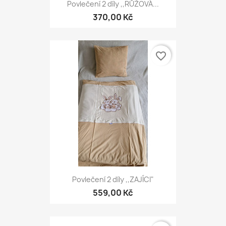
Povlečení 2 díly ,,RŮŽOVÁ...
370,00 Kč
favorite_border
Povlečení 2 díly ,,ZAJÍCI"
559,00 Kč