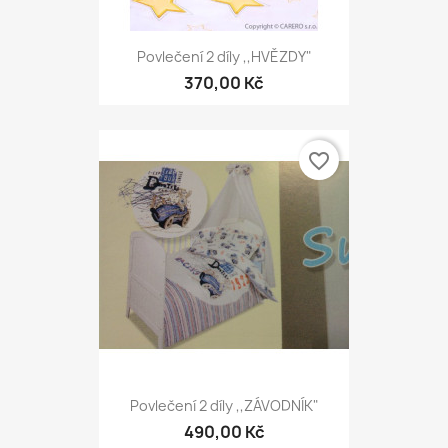
Povlečení 2 díly ,,HVĚZDY"
370,00 Kč
favorite_border
Povlečení 2 díly ,,ZÁVODNÍK"
490,00 Kč