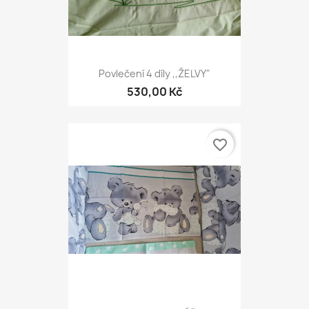
Povlečení 4 díly ,,ŽELVY"
530,00 Kč
favorite_border