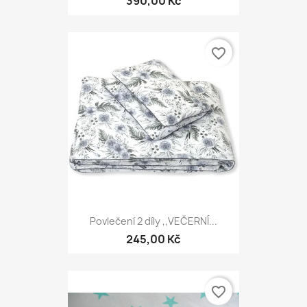
390,00 Kč
favorite_border
Povlečení 2 díly ,,VEČERNÍ...
245,00 Kč
favorite_border