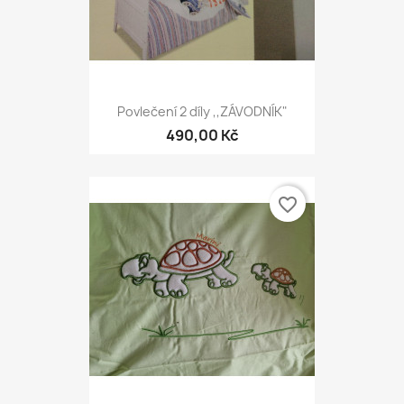
Povlečení 2 díly ,,ZÁVODNÍK"
490,00 Kč
favorite_border