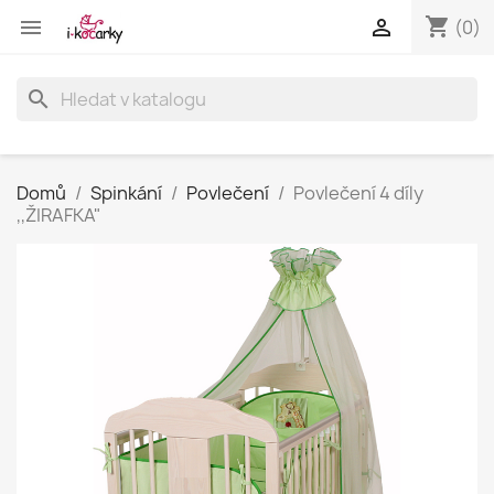
shopping_cart


(0)
search
Domů
Spinkání
Povlečení
Povlečení 4 díly
,,ŽIRAFKA"