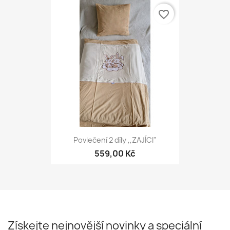
favorite_border
Povlečení 2 díly ,,ZAJÍCI"
559,00 Kč
Získejte nejnovější novinky a speciální