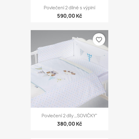
Povlečení 2 dílné s výplní
590,00 Kč
favorite_border
Povlečení 2 díly ,,SOVIČKY"
380,00 Kč