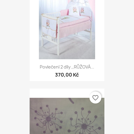
Povlečení 2 díly ,,RŮŽOVÁ...
370,00 Kč
favorite_border