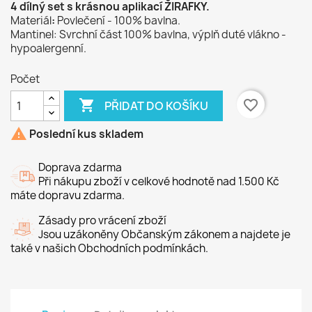
4 dílný set s krásnou aplikací ŽIRAFKY.
Materiál
:
Povlečení - 100% bavlna.
Mantinel: Svrchní část 100% bavlna, výplň duté vlákno -
hypoalergenní.
Počet

favorite_border
PŘIDAT DO KOŠÍKU

Poslední kus skladem
Doprava zdarma
Při nákupu zboží v celkové hodnotě nad 1.500 Kč
máte dopravu zdarma.
Zásady pro vrácení zboží
Jsou uzákoněny Občanským zákonem a najdete je
také v našich Obchodních podmínkách.