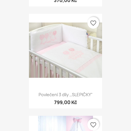
370,00 Kč
favorite_border
Povlečení 3 díly ,,SLEPIČKY"
799,00 Kč
favorite_border