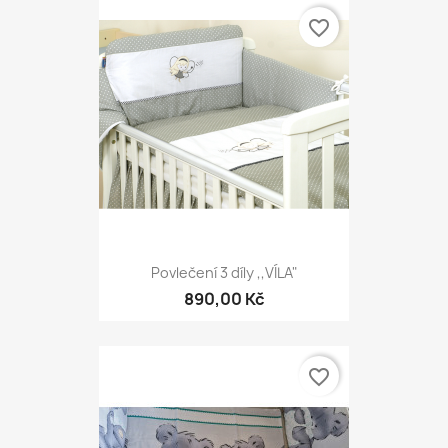
favorite_border
Povlečení 3 díly ,,VÍLA"
890,00 Kč
favorite_border