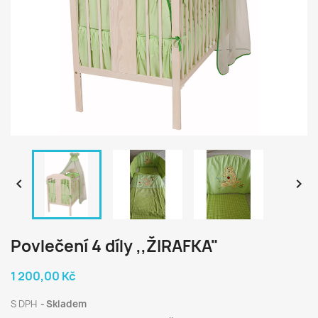


Povlečení 4 díly ,,ŽIRAFKA"
1 200,00 Kč
S DPH
Skladem