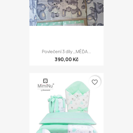
Povlečení 3 díly ,,MÉĎA...
390,00 Kč
favorite_border