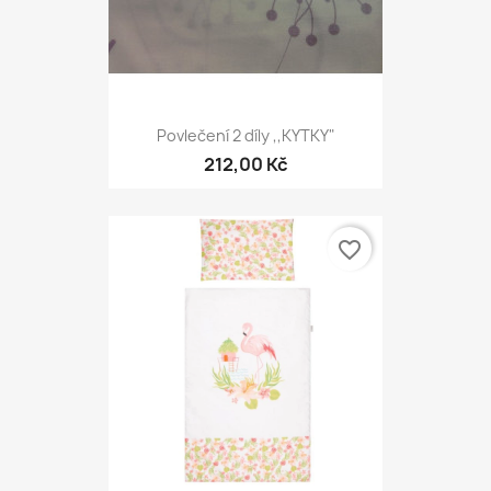
Povlečení 2 díly ,,KYTKY"
212,00 Kč
favorite_border