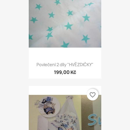
Povlečení 2 díly "HVĚZDIČKY"
199,00 Kč
favorite_border