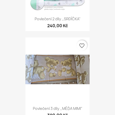
Povlečení 2 díly ,,SRDÍČKA"
240,00 Kč
favorite_border
Povlečení 3 díly ,,MÉĎA MIMI"