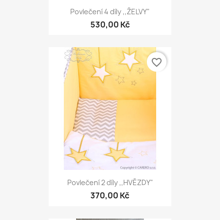
Povlečení 4 díly ,,ŽELVY"
530,00 Kč
favorite_border
Povlečení 2 díly ,,HVĚZDY"
370,00 Kč