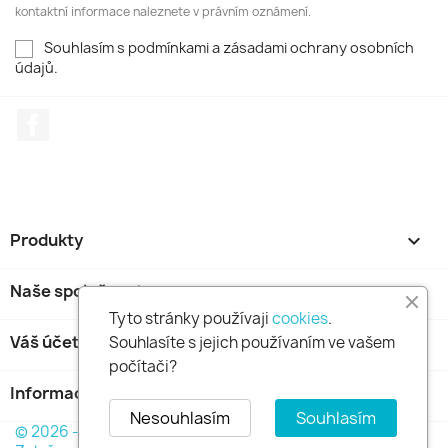
kontaktní informace naleznete v právním oznámení.
Souhlasím s podmínkami a zásadami ochrany osobních
údajů.
Facebook
Produkty

Naše společnost

Tyto stránky používaji
cookies
.
Váš účet

Souhlasíte s jejich používaním ve vašem
počítači?
Informace o obchodu
keyboard_arrow_down
Nesouhlasím
Souhlasím
© 2026 - GOLDFINCH s.r.o. Všechna práva vyhrazena.