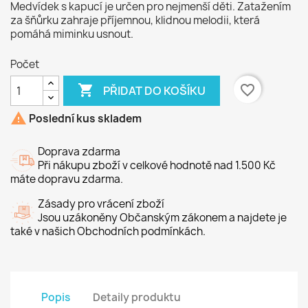
Medvídek s kapucí j
e určen pro nejmenší děti.
Zatažením
za šňůrku zahraje příjemnou, klidnou melodii, která
pomáhá miminku usnout.
Počet

favorite_border
PŘIDAT DO KOŠÍKU

Poslední kus skladem
Doprava zdarma
Při nákupu zboží v celkové hodnotě nad 1.500 Kč
máte dopravu zdarma.
Zásady pro vrácení zboží
Jsou uzákoněny Občanským zákonem a najdete je
také v našich Obchodních podmínkách.
Popis
Detaily produktu