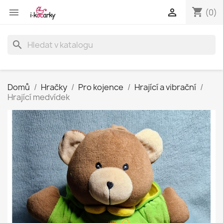
shopping_cart


(0)
search
Domů
Hračky
Pro kojence
Hrající a vibrační
Hrající medvídek