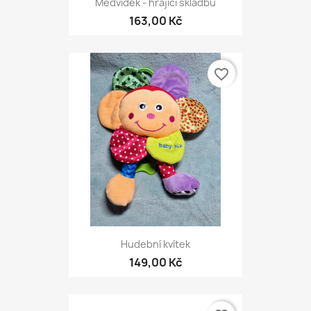
Medvídek - hrající skladbu
163,00 Kč
favorite_border
Hudební kvítek
149,00 Kč