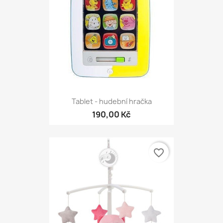
Tablet - hudební hračka
190,00 Kč
favorite_border