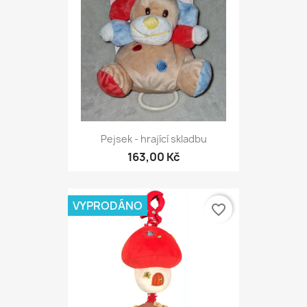
Pejsek - hrající skladbu
163,00 Kč
VYPRODÁNO
favorite_border