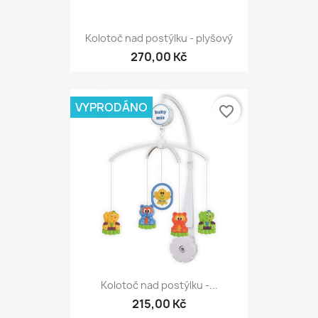
Kolotoč nad postýlku - plyšový
270,00 Kč
VYPRODÁNO
favorite_border
Kolotoč nad postýlku -...
215,00 Kč