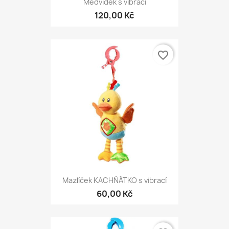
Medvídek s vibrací
120,00 Kč
favorite_border
Mazlíček KACHŇÁTKO s vibrací
60,00 Kč