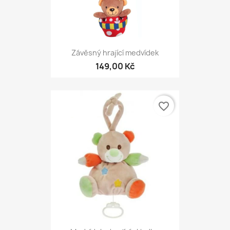
Závěsný hrající medvídek
149,00 Kč
favorite_border