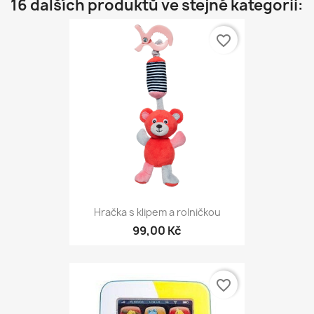
16 dalších produktů ve stejné kategorii:
favorite_border
Hračka s klipem a rolničkou
99,00 Kč
favorite_border