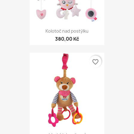
Kolotoč nad postýlku
380,00 Kč
favorite_border