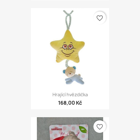
favorite_border
Hrající hvězdička
168,00 Kč
favorite_border