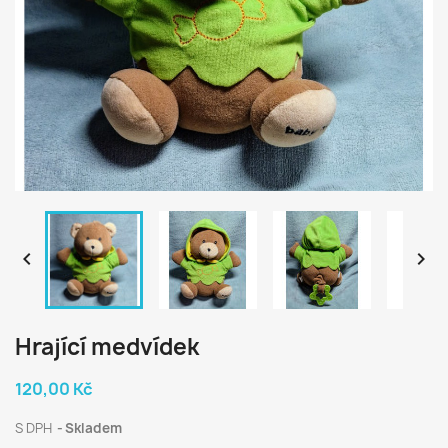


Hrající medvídek
120,00 Kč
S DPH
Skladem