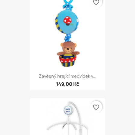
favorite_border
Závěsný hrající medvídek v...
149,00 Kč
favorite_border