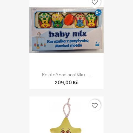
favorite_border
Kolotoč nad postýlku -...
209,00 Kč
favorite_border