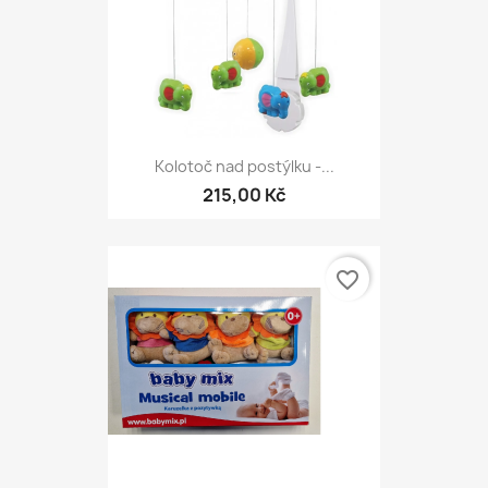
Kolotoč nad postýlku -...
215,00 Kč
favorite_border