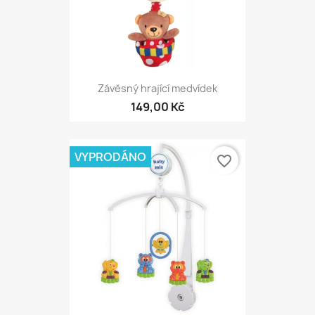
Závěsný hrající medvídek
149,00 Kč
VYPRODÁNO
favorite_border