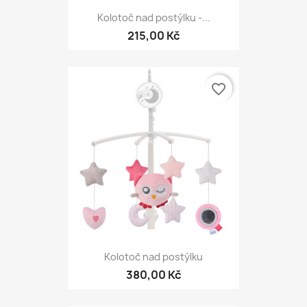
Kolotoč nad postýlku -...
215,00 Kč
favorite_border
Kolotoč nad postýlku
380,00 Kč