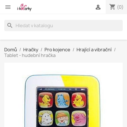
shopping_cart


(0)
search
Domů
Hračky
Pro kojence
Hrající a vibrační
Tablet - hudební hračka