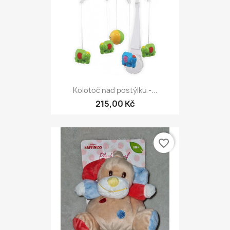
Kolotoč nad postýlku -...
215,00 Kč
favorite_border