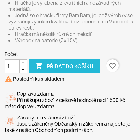
Hračka je vyrobena z kvalitních a nezávadných
materiálů.
Jedná se o hračku firmy Bam Bam, jejichž výrobky se
vyznačují vysokou kvalitou, bezpečností pro Vaše děti a
barevností.
Hračka má několik různých melodií.
Výrobek na baterie (3x 1.5V).
Počet

favorite_border
PŘIDAT DO KOŠÍKU

Poslední kus skladem
Doprava zdarma
Při nákupu zboží v celkové hodnotě nad 1.500 Kč
máte dopravu zdarma.
Zásady pro vrácení zboží
Jsou uzákoněny Občanským zákonem a najdete je
také v našich Obchodních podmínkách.