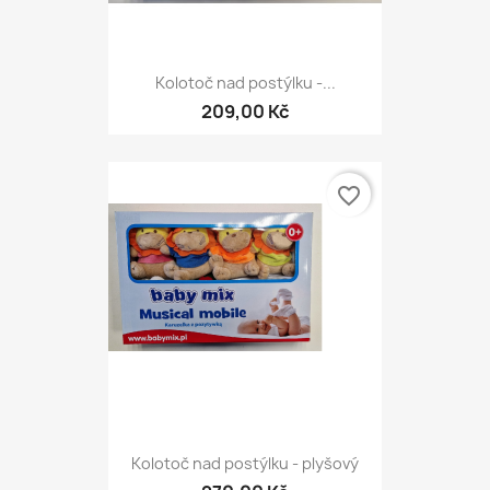
Kolotoč nad postýlku -...
209,00 Kč
favorite_border
Kolotoč nad postýlku - plyšový