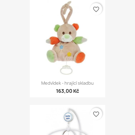
favorite_border
Medvídek - hrající skladbu
163,00 Kč
favorite_border