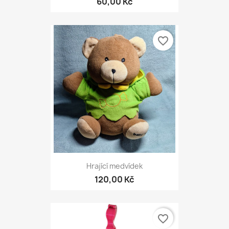
60,00 Kč
favorite_border
Hrající medvídek
120,00 Kč
favorite_border