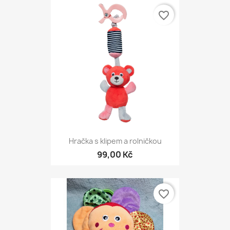
favorite_border
Hračka s klipem a rolničkou
99,00 Kč
favorite_border