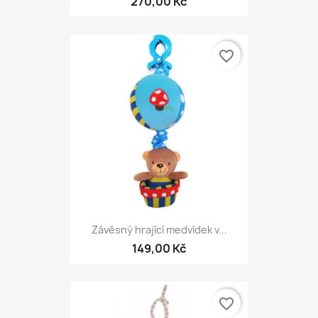
270,00 Kč
favorite_border
Závěsný hrající medvídek v...
149,00 Kč
favorite_border