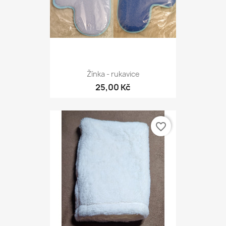
Žínka - rukavice
25,00 Kč
favorite_border