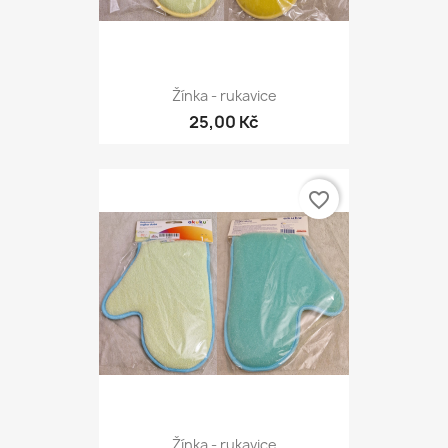
Žínka - rukavice
25,00 Kč
favorite_border
Žínka - rukavice