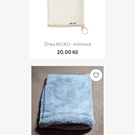
Žínka AKUKU - krémová
20,00 Kč
favorite_border