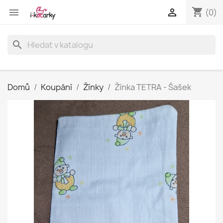
shopping_cart


(0)
search
Domů
Koupání
Žínky
Žínka TETRA - Šašek