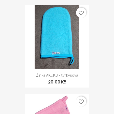
favorite_border
Žínka AKUKU - tyrkysová
20,00 Kč
favorite_border