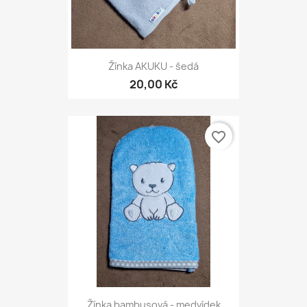
Žínka AKUKU - šedá
20,00 Kč
favorite_border
Žínka bambusová - medvídek