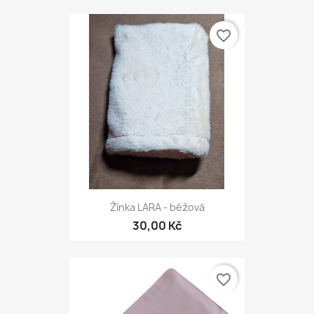
favorite_border
Žínka LARA - béžová
30,00 Kč
favorite_border