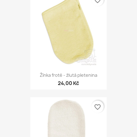
favorite_border
Žínka froté - žlutá pletenina
24,00 Kč
favorite_border