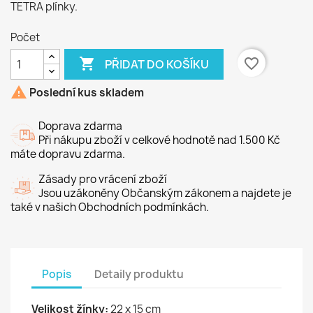
TETRA plínky.
Počet

favorite_border
PŘIDAT DO KOŠÍKU

Poslední kus skladem
Doprava zdarma
Při nákupu zboží v celkové hodnotě nad 1.500 Kč
máte dopravu zdarma.
Zásady pro vrácení zboží
Jsou uzákoněny Občanským zákonem a najdete je
také v našich Obchodních podmínkách.
Popis
Detaily produktu
Velikost žínky:
22 x 15 cm