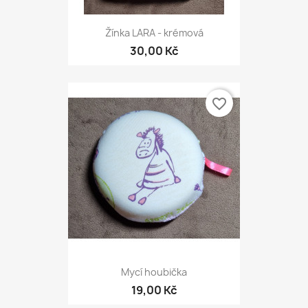
Žínka LARA - krémová
30,00 Kč
favorite_border
Mycí houbička
19,00 Kč