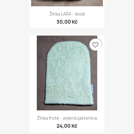
Žínka LARA - šedá
30,00 Kč
favorite_border
Žínka froté - zelená pletenina
24,00 Kč