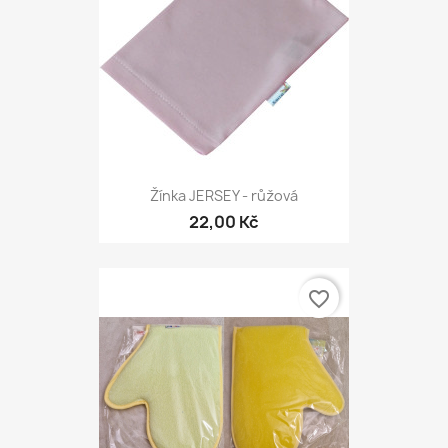
Žínka JERSEY - růžová
22,00 Kč
favorite_border