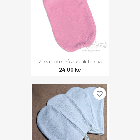
Žínka froté - růžová pletenina
24,00 Kč
favorite_border