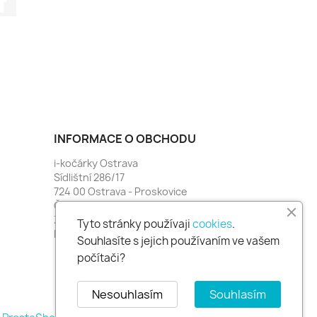
INFORMACE O OBCHODU
i-kočárky Ostrava
Sídlištní 286/17
724 00 Ostrava - Proskovice
Česko
Zavolejte nám:
774 481 664
Tyto stránky používaji
cookies
.
Napište nám:
i-kocarky@seznam.cz
Souhlasíte s jejich používaním ve vašem
počítači?
Nesouhlasím
Souhlasím