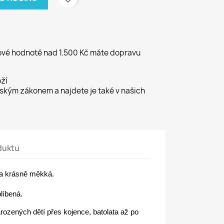
kové hodnotě nad 1.500 Kč máte dopravu
ží
kým zákonem a najdete je také v našich
duktu
á a krásně měkká.
líbená.
arozených dětí přes kojence, batolata až po