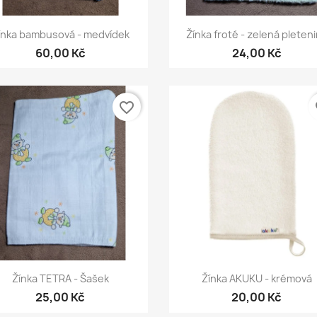
Rychlý náhled
Rychlý náhled


ínka bambusová - medvídek
Žínka froté - zelená pleten
60,00 Kč
24,00 Kč
favorite_border
fa
Rychlý náhled
Rychlý náhled


Žínka TETRA - Šašek
Žínka AKUKU - krémová
25,00 Kč
20,00 Kč