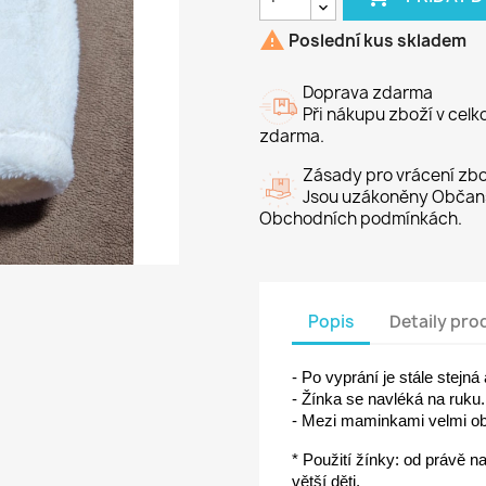

Poslední kus skladem
Doprava zdarma
Při nákupu zboží v cel
zdarma.
Zásady pro vrácení zbo
Jsou uzákoněny Občans
Obchodních podmínkách.
Popis
Detaily pro
-
Po vyprání je stále stejn
- Žínka se navléká na ruku.
- Mezi maminkami velmi ob
* Použití žínky: od právě n
větší děti.