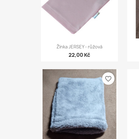
Rychlý náhled

Žínka JERSEY - růžová
22,00 Kč
favorite_border