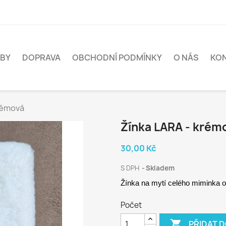
BY
DOPRAVA
OBCHODNÍ PODMÍNKY
O NÁS
KO
rémová
Žínka LARA - krém
30,00 Kč
S DPH
Skladem
Žínka na mytí celého miminka
o
Počet

PŘIDAT 