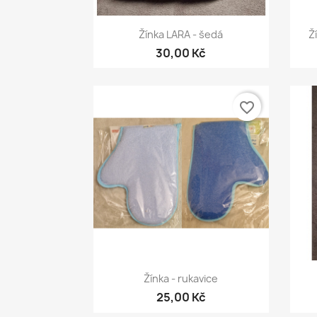
Rychlý náhled

Žínka LARA - šedá
Ž
30,00 Kč
favorite_border
Rychlý náhled

Žínka - rukavice
25,00 Kč