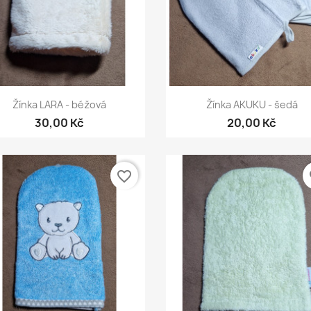
Rychlý náhled
Rychlý náhled


Žínka LARA - béžová
Žínka AKUKU - šedá
30,00 Kč
20,00 Kč
favorite_border
fa