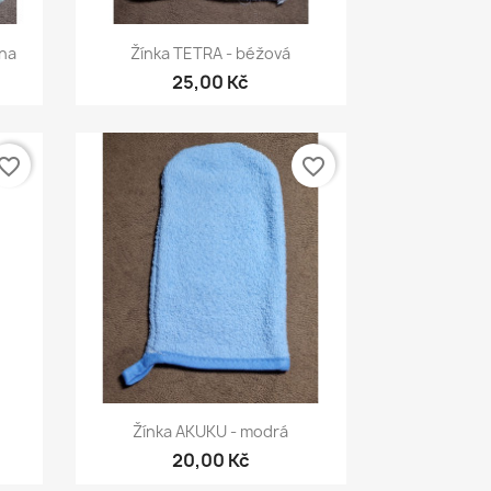
Rychlý náhled

ina
Žínka TETRA - béžová
25,00 Kč
vorite_border
favorite_border
Rychlý náhled

Žínka AKUKU - modrá
20,00 Kč