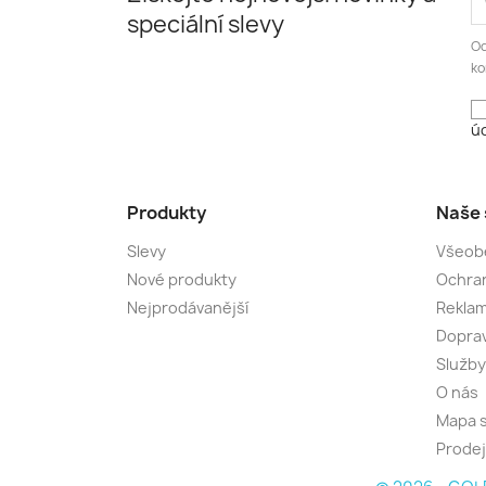
speciální slevy
Od
ko
úd
Produkty
Naše 
Slevy
Všeob
Nové produkty
Ochran
Nejprodávanější
Rekla
Dopra
Služby
O nás
Mapa 
Prode