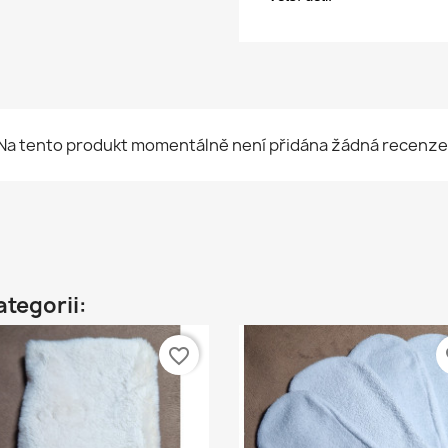
Na tento produkt momentálně není přidána žádná recenze
ategorii:
favorite_border
fa