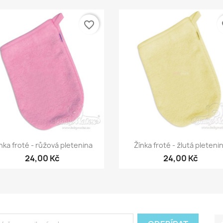
favorite_border
fa
Rychlý náhled
Rychlý náhled


nka froté - růžová pletenina
Žínka froté - žlutá pleteni
24,00 Kč
24,00 Kč