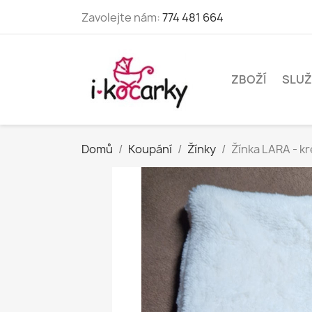
Zavolejte nám:
774 481 664
ZBOŽÍ
SLUŽ
Domů
Koupání
Žínky
Žínka LARA - k