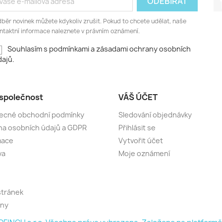
běr novinek můžete kdykoliv zrušit. Pokud to chcete udělat, naše
ntaktní informace naleznete v právním oznámení.
Souhlasím s podmínkami a zásadami ochrany osobních
ajů.
společnost
VÁŠ ÚČET
ecné obchodní podmínky
Sledování objednávky
a osobních údajů a GDPR
Přihlásit se
mace
Vytvořit účet
va
Moje oznámení
stránek
jny