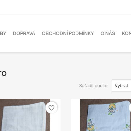
BY
DOPRAVA
OBCHODNÍ PODMÍNKY
O NÁS
KO
TO
Seřadit podle:
Vybrat
favorite_border