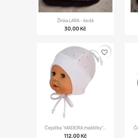
Rychlý náhled

Žínka LARA - šedá
30,00 Kč
favorite_border
Rychlý náhled

Čepička "MADEIRA mašličky"...
Če
112,00 Kč