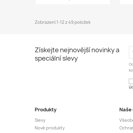
Zobrazení 1-12 z 49 položek
Získejte nejnovější novinky a
speciální slevy
Od
ko
úd
Produkty
Naše 
Slevy
Všeob
Nové produkty
Ochran