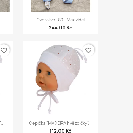
Rychlý náhled

Overal vel. 80 - Medvídci
244,00 Kč
favorite_border
favorite_border
Rychlý náhled

...
Čepička "MADEIRA hvězdičky"...
112,00 Kč