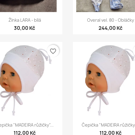
Rychlý náhled
Rychlý náhled


Žínka LARA - bílá
Overal vel. 80 - Obláčky
30,00 Kč
244,00 Kč
favorite_border
Rychlý náhled
Rychlý náhled


pička "MADEIRA růžičky"...
Čepička "MADEIRA růžičky"
112,00 Kč
112,00 Kč