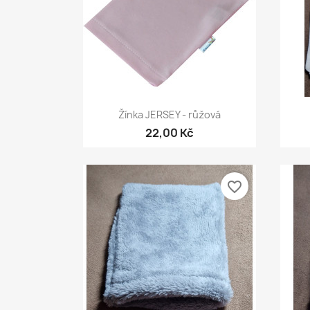
Rychlý náhled

Žínka JERSEY - růžová
22,00 Kč
favorite_border