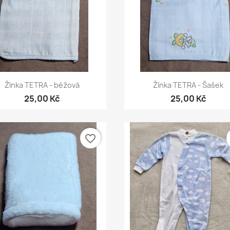
Rychlý náhled
Rychlý náhled


Žínka TETRA - béžová
Žínka TETRA - Šašek
25,00 Kč
25,00 Kč
favorite_border