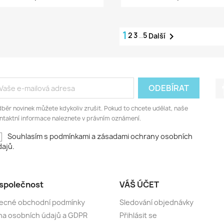
1
2
3
…
5

Další
běr novinek můžete kdykoliv zrušit. Pokud to chcete udělat, naše
ntaktní informace naleznete v právním oznámení.
Souhlasím s podmínkami a zásadami ochrany osobních
ajů.
společnost
VÁŠ ÚČET
ecné obchodní podmínky
Sledování objednávky
a osobních údajů a GDPR
Přihlásit se