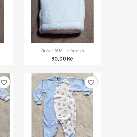
Rychlý náhled

Žínka LARA - krémová
30,00 Kč
favorite_border
favorite_border