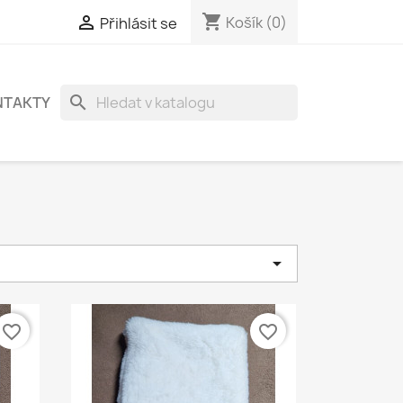
shopping_cart

Košík
(0)
Přihlásit se
search
NTAKTY

favorite_border
favorite_border