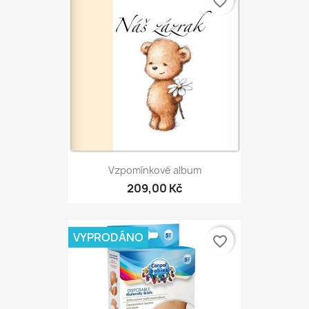
favorite_border
Vzpomínkové album
209,00 Kč
VYPRODÁNO
favorite_border