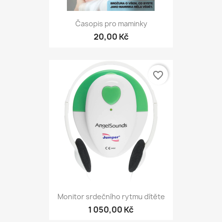
Časopis pro maminky
20,00 Kč
favorite_border
Monitor srdečního rytmu dítěte
1 050,00 Kč