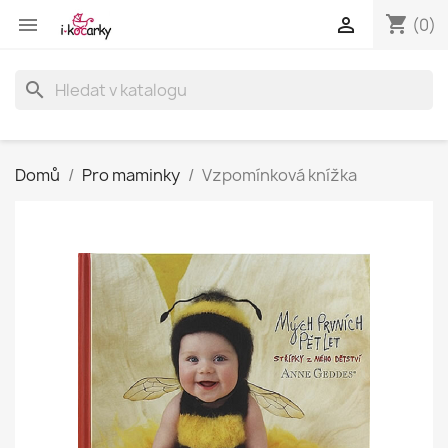
shopping_cart


(0)
search
Domů
Pro maminky
Vzpomínková knížka