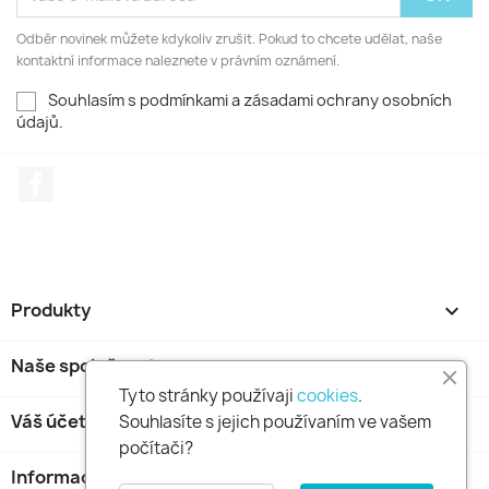
Odběr novinek můžete kdykoliv zrušit. Pokud to chcete udělat, naše
kontaktní informace naleznete v právním oznámení.
Souhlasím s podmínkami a zásadami ochrany osobních
údajů.
Facebook
Produkty

Naše společnost

Tyto stránky používaji
cookies
.
Váš účet

Souhlasíte s jejich používaním ve vašem
počítači?
Informace o obchodu
keyboard_arrow_down