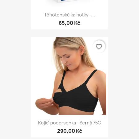
Těhotenské kalhotky -...
65,00 Kč
favorite_border
Kojící podprsenka - černá 75C
290,00 Kč