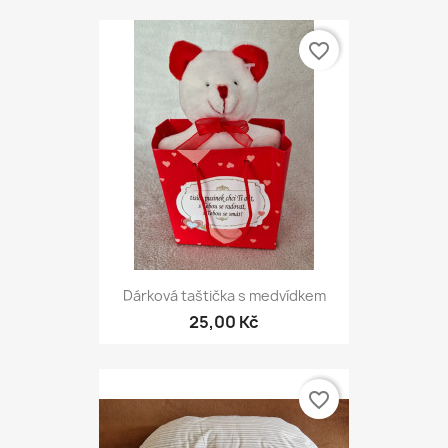
favorite_border
Dárková taštička s medvídkem
25,00 Kč
favorite_border