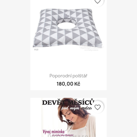
favorite_border
Poporodní polštář
180,00 Kč
favorite_border