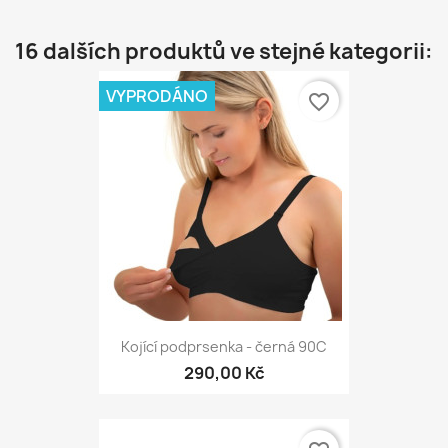
16 dalších produktů ve stejné kategorii:
VYPRODÁNO
favorite_border
Kojící podprsenka - černá 90C
290,00 Kč