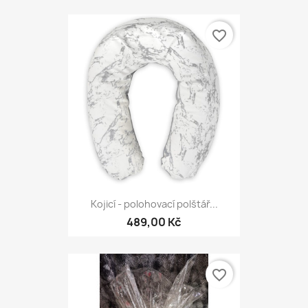
favorite_border
Kojicí - polohovací polštář...
489,00 Kč
favorite_border