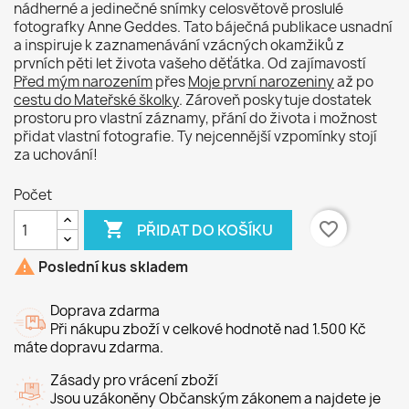
nádherné a jedinečné snímky celosvětově proslulé
fotografky Anne Geddes. Tato báječná publikace usnadní
a inspiruje k zaznamenávání vzácných okamžiků z
prvních pěti let života vašeho děťátka. Od zajímavostí
Před mým narozením
přes
Moje první narozeniny
až po
cestu do Mateřské školky
. Zároveň poskytuje dostatek
prostoru pro vlastní záznamy, přání do života i možnost
přidat vlastní fotografie. Ty nejcennější vzpomínky stojí
za uchování!
Počet

favorite_border
PŘIDAT DO KOŠÍKU

Poslední kus skladem
Doprava zdarma
Při nákupu zboží v celkové hodnotě nad 1.500 Kč
máte dopravu zdarma.
Zásady pro vrácení zboží
Jsou uzákoněny Občanským zákonem a najdete je