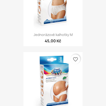
Jednorázové kalhotky M
45,00 Kč
favorite_border