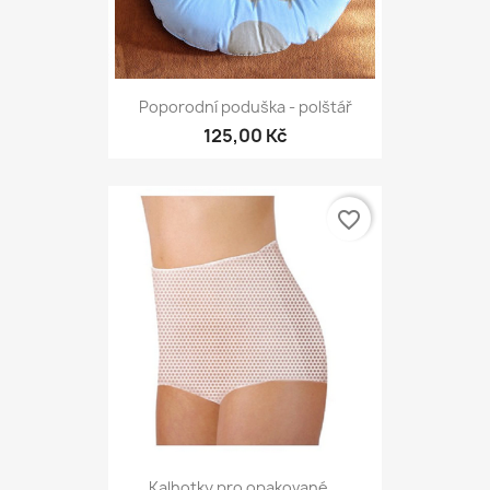
Poporodní poduška - polštář
125,00 Kč
favorite_border
Kalhotky pro opakované...