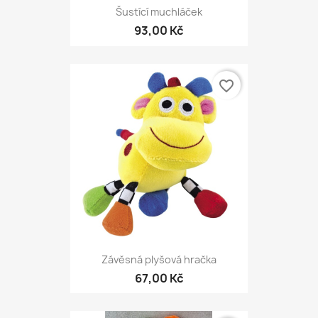
Šustící muchláček
93,00 Kč
favorite_border
Závěsná plyšová hračka
67,00 Kč