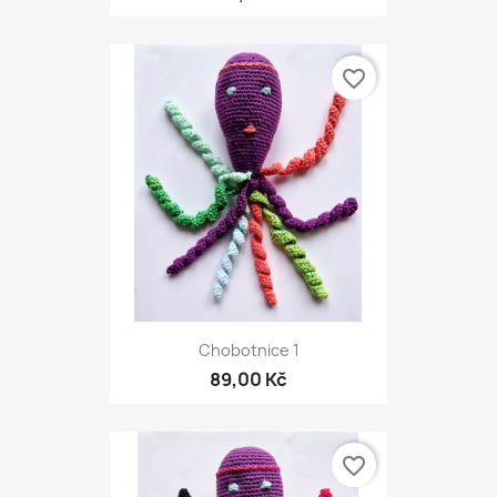
favorite_border
Chobotnice 1
89,00 Kč
favorite_border