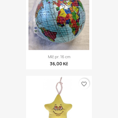
Míč pr. 16 cm
36,00 Kč
favorite_border