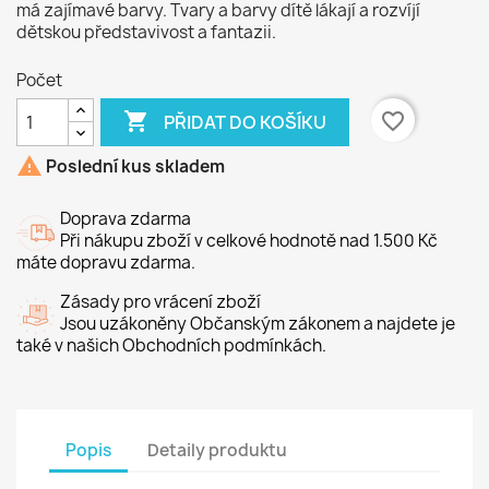
má zajímavé barvy. Tvary a barvy dítě lákají a rozvíjí
dětskou představivost a fantazii.
Počet

favorite_border
PŘIDAT DO KOŠÍKU

Poslední kus skladem
Doprava zdarma
Při nákupu zboží v celkové hodnotě nad 1.500 Kč
máte dopravu zdarma.
Zásady pro vrácení zboží
Jsou uzákoněny Občanským zákonem a najdete je
také v našich Obchodních podmínkách.
Popis
Detaily produktu