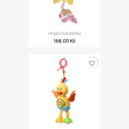
Hrající hvězdička
168,00 Kč
favorite_border