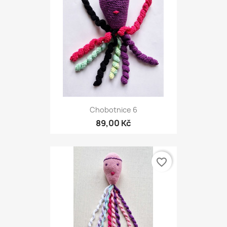
Chobotnice 6
89,00 Kč
favorite_border