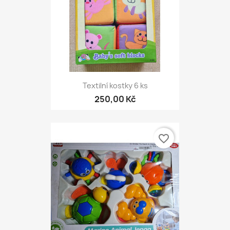
Textilní kostky 6 ks
250,00 Kč
favorite_border