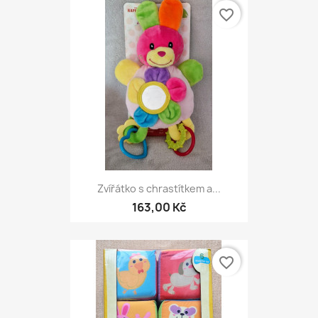
favorite_border
Zvířátko s chrastítkem a...
163,00 Kč
favorite_border