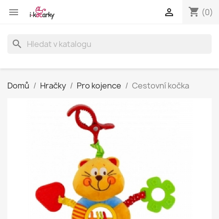
shopping_cart


(0)
search
Domů
Hračky
Pro kojence
Cestovní kočka