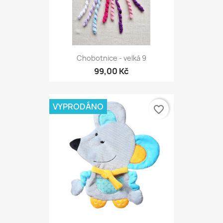
Chobotnice - velká 9
99,00 Kč
VYPRODÁNO
favorite_border