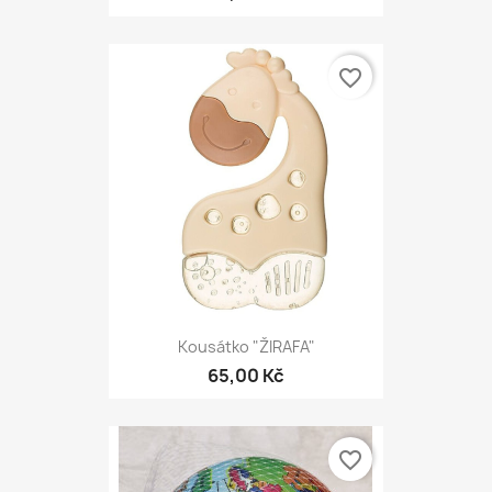
favorite_border
Kousátko "ŽIRAFA"
65,00 Kč
favorite_border