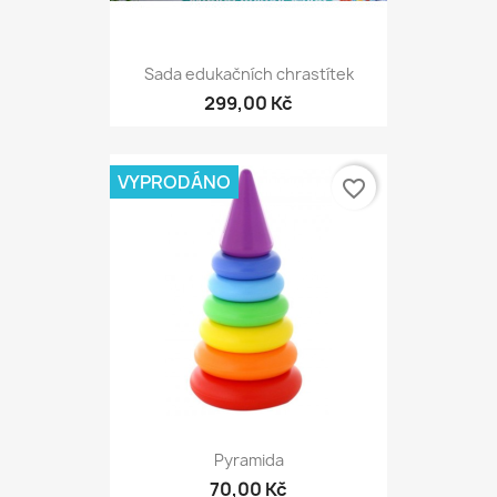
Sada edukačních chrastítek
299,00 Kč
VYPRODÁNO
favorite_border
Pyramida
70,00 Kč