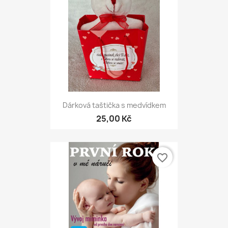
Dárková taštička s medvídkem
25,00 Kč
favorite_border