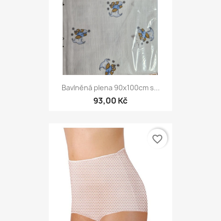
Bavlněná plena 90x100cm s...
93,00 Kč
favorite_border