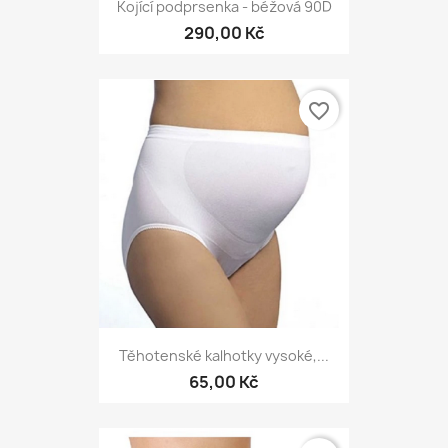
Kojící podprsenka - béžová 90D
290,00 Kč
favorite_border
Těhotenské kalhotky vysoké,...
65,00 Kč