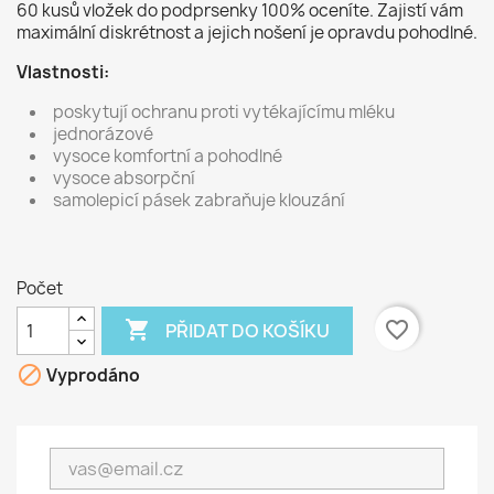
60 kusů vložek do podprsenky 100% oceníte. Zajistí vám
maximální diskrétnost a jejich nošení je opravdu pohodlné.
Vlastnosti:
poskytují ochranu proti vytékajícímu mléku
jednorázové
vysoce komfortní a pohodlné
vysoce absorpční
samolepicí pásek zabraňuje klouzání
Počet

favorite_border
PŘIDAT DO KOŠÍKU

Vyprodáno