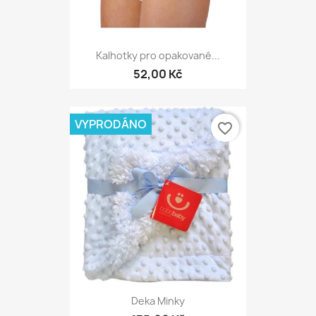
Kalhotky pro opakované...
52,00 Kč
VYPRODÁNO
favorite_border
Deka Minky