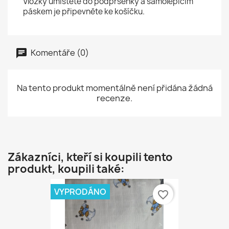
Vložky umístěte do podprsenky a samolepicím
páskem je připevněte ke košíčku.
Komentáře (0)
Na tento produkt momentálně není přidána žádná
recenze.
Zákazníci, kteří si koupili tento
produkt, koupili také:
VYPRODÁNO
favorite_border