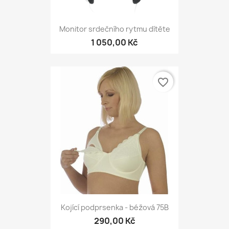
Monitor srdečního rytmu dítěte
1 050,00 Kč
favorite_border
Kojící podprsenka - béžová 75B
290,00 Kč