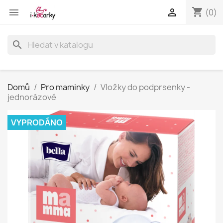
shopping_cart


(0)
search
Domů
Pro maminky
Vložky do podprsenky -
jednorázové
VYPRODÁNO