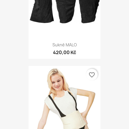
Sukně MALO
420,00 Kč
favorite_border