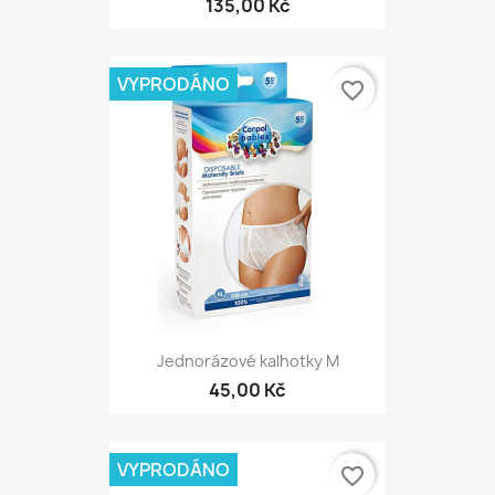
135,00 Kč
VYPRODÁNO
favorite_border
Jednorázové kalhotky M
45,00 Kč
VYPRODÁNO
favorite_border