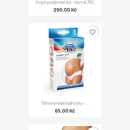
Kojící podprsenka - černá 75C
290,00 Kč
favorite_border
Těhotenské kalhotky -...
65,00 Kč