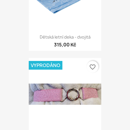
Dětská letní deka - dvojitá
315,00 Kč
VYPRODÁNO
favorite_border