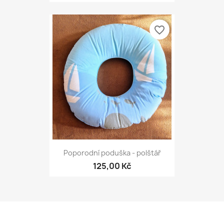
favorite_border
Poporodní poduška - polštář
125,00 Kč