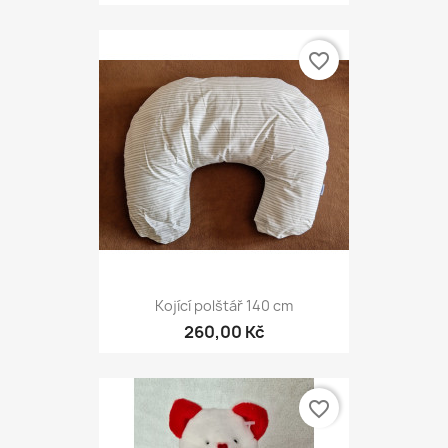
favorite_border
Kojící polštář 140 cm
260,00 Kč
favorite_border