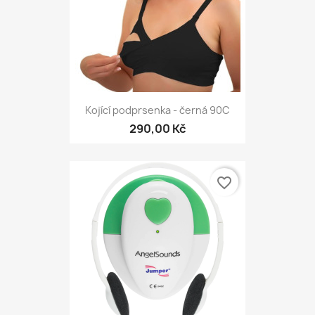
Kojící podprsenka - černá 90C
290,00 Kč
favorite_border