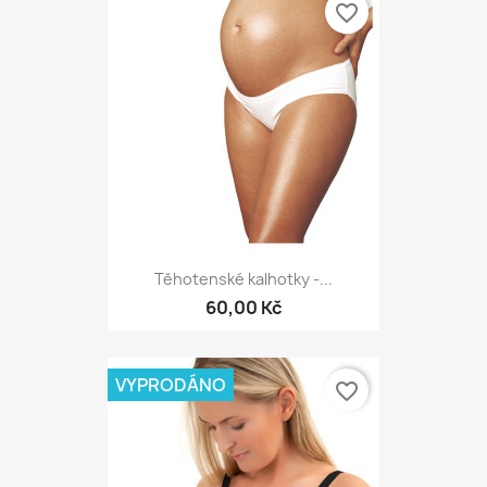
favorite_border
Těhotenské kalhotky -...
60,00 Kč
VYPRODÁNO
favorite_border