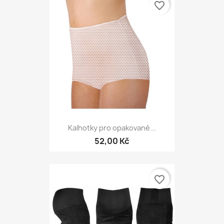
favorite_border
Kalhotky pro opakované...
52,00 Kč
favorite_border