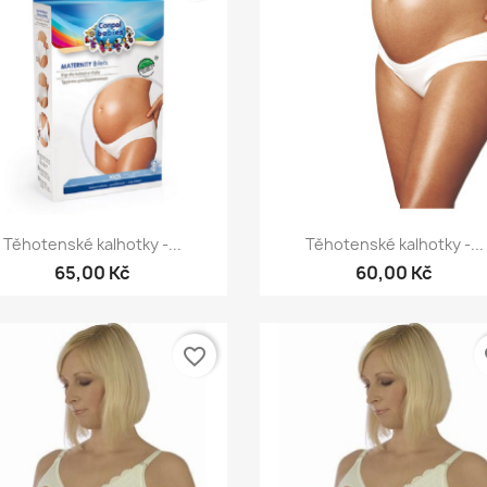
Rychlý náhled
Rychlý náhled


Těhotenské kalhotky -...
Těhotenské kalhotky -...
65,00 Kč
60,00 Kč
favorite_border
fa