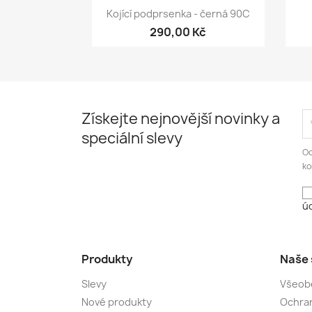
Rychlý náhled

Kojící podprsenka - černá 90C
290,00 Kč
Získejte nejnovější novinky a
speciální slevy
Od
ko
úd
Produkty
Naše 
Slevy
Všeob
Nové produkty
Ochran