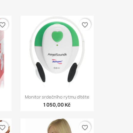
vorite_border
favorite_border
Rychlý náhled

.
Monitor srdečního rytmu dítěte
1 050,00 Kč
vorite_border
favorite_border