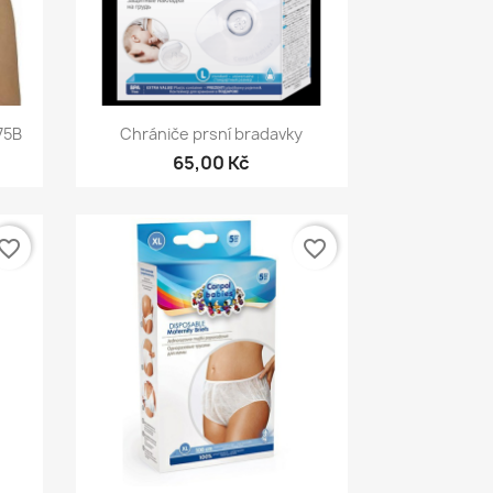
Rychlý náhled

75B
Chrániče prsní bradavky
65,00 Kč
vorite_border
favorite_border