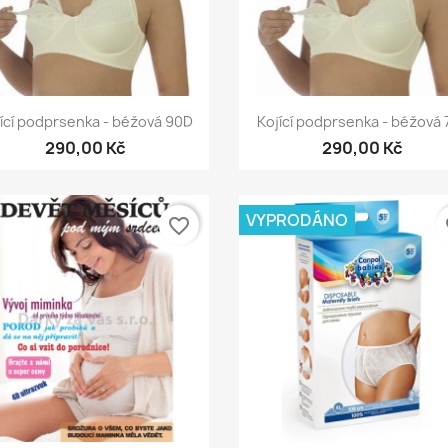
Rychlý náhled
Rychlý náhled


ící podprsenka - béžová 90D
Kojící podprsenka - béžová 
290,00 Kč
290,00 Kč
VYPRODÁNO
favorite_border
fa