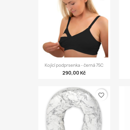
Rychlý náhled

Kojící podprsenka - černá 75C
290,00 Kč
favorite_border