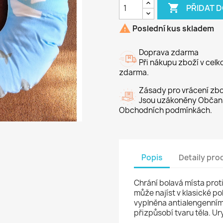

PŘIDAT 

Poslední kus skladem
Doprava zdarma
Při nákupu zboží v cel
zdarma.
Zásady pro vrácení zbo
Jsou uzákoněny Občans
Obchodních podmínkách.
Popis
Detaily pro
Chrání bolavá místa prot
může najíst v klasické po
vyplněna antialengenními
přizpůsobí tvaru těla. Ur