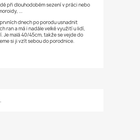
idé při dlouhodobém sezení v práci nebo
oroidy, ...
prvních dnech po porodu usnadnit
 ran a má i nadále velké využití u lidí,
ví. Je malá 40/45cm, takže se vejde do
me si ji vzít sebou do porodnice.
.