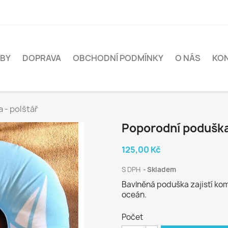
BY
DOPRAVA
OBCHODNÍ PODMÍNKY
O NÁS
KO
 - polštář
Poporodní poduška 
125,00 Kč
S DPH
Skladem
Bavlněná poduška zajistí ko
oceán.
Počet