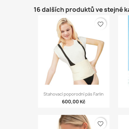
16 dalších produktů ve stejné k
favorite_border
Rychlý náhled

Stahovací poporodní pás Farlin
600,00 Kč
favorite_border