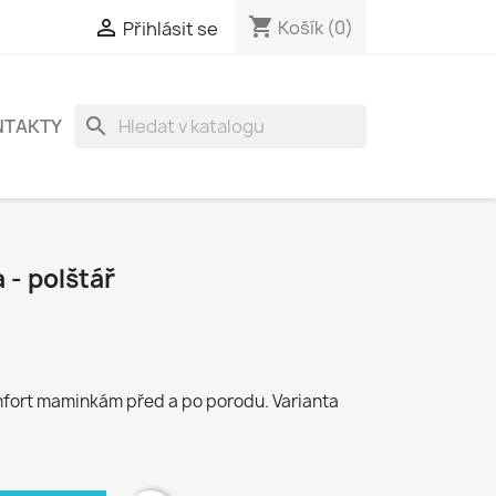
shopping_cart

Košík
(0)
Přihlásit se
search
NTAKTY
- polštář
mfort maminkám před a po porodu. Varianta