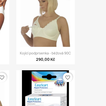
Rychlý náhled

Kojící podprsenka - béžová 90C
290,00 Kč
vorite_border
favorite_border