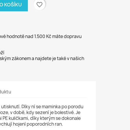
favorite_border
DO KOŠÍKU
kové hodnotě nad 1.500 Kč máte dopravu
ží
kým zákonem a najdete je také v našich
duktu
i utisknutí. Díky ní se maminka po porodu
loze, v době, kdy sezení je bolestivé. Je
 PE kuličkami, díky kterým se dokonale
ychlují hojení poporodních ran.