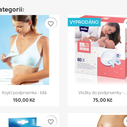
ategorii:
VYPRODÁNO
favorite_border
fa
Rychlý náhled
Rychlý náhled


Kojící podprsenka - bílá
Vložky do podprsenky -..
150,00 Kč
75,00 Kč
favorite_border
fa