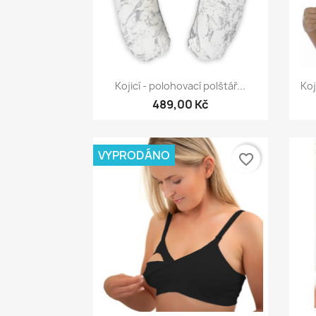
Rychlý náhled

Kojicí - polohovací polštář...
Koj
489,00 Kč
VYPRODÁNO
favorite_border