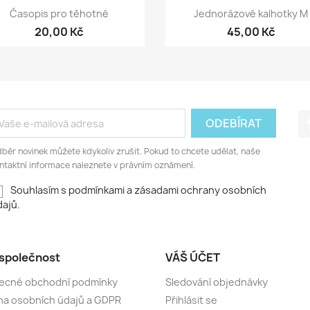
Rychlý náhled
Rychlý náhled


Časopis pro těhotné
Jednorázové kalhotky M
20,00 Kč
45,00 Kč
běr novinek můžete kdykoliv zrušit. Pokud to chcete udělat, naše
ntaktní informace naleznete v právním oznámení.
Souhlasím s podmínkami a zásadami ochrany osobních
ajů.
společnost
VÁŠ ÚČET
ecné obchodní podmínky
Sledování objednávky
a osobních údajů a GDPR
Přihlásit se