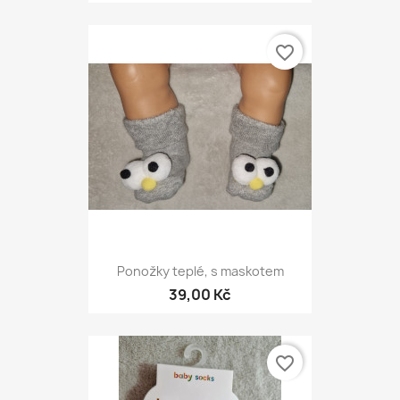
favorite_border
Ponožky teplé, s maskotem
39,00 Kč
favorite_border