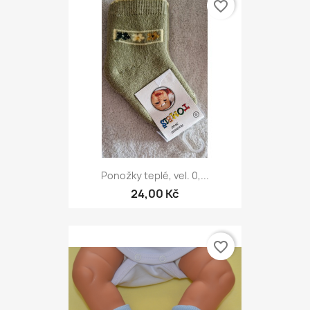
favorite_border
Ponožky teplé, vel. 0,...
24,00 Kč
favorite_border