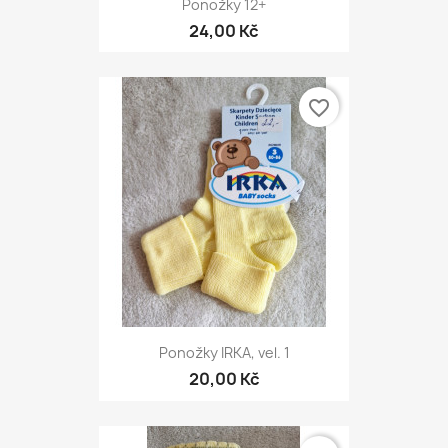
Ponožky 12+
24,00 Kč
favorite_border
Ponožky IRKA, vel. 1
20,00 Kč