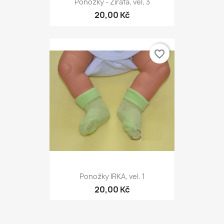
Ponožky - Žirafa, vel, 3
20,00 Kč
favorite_border
Ponožky IRKA, vel. 1
20,00 Kč