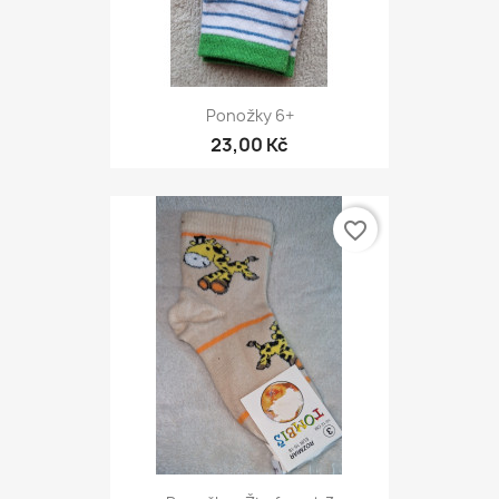
Ponožky 6+
23,00 Kč
favorite_border