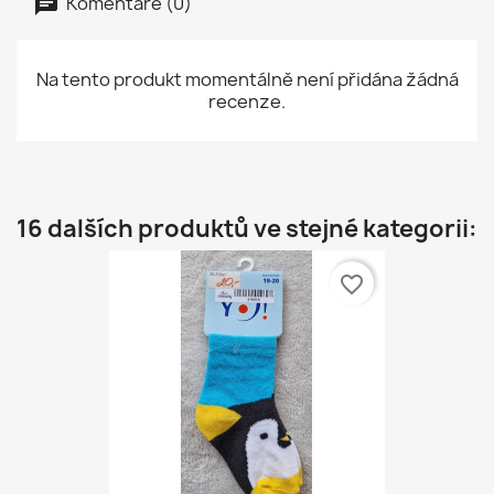
Komentáře (0)
Na tento produkt momentálně není přidána žádná
recenze.
16 dalších produktů ve stejné kategorii:
favorite_border