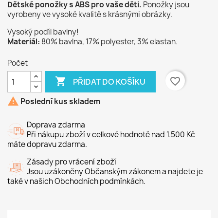
Dětské ponožky s ABS pro vaše děti.
Ponožky jsou
vyrobeny ve vysoké kvalitě s krásnými obrázky.
Vysoký podíl bavlny!
Materiál:
80% bavlna, 17% polyester, 3% elastan.
Počet

favorite_border
PŘIDAT DO KOŠÍKU

Poslední kus skladem
Doprava zdarma
Při nákupu zboží v celkové hodnotě nad 1.500 Kč
máte dopravu zdarma.
Zásady pro vrácení zboží
Jsou uzákoněny Občanským zákonem a najdete je
také v našich Obchodních podmínkách.