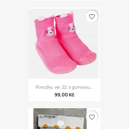
favorite_border
Ponožky, vel. 22, s gumovou...
99,00 Kč
favorite_border