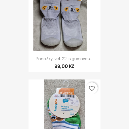
Ponožky, vel. 22, s gumovou...
99,00 Kč
favorite_border