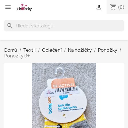
shopping_cart


(0)
search
Domů
Textil
Oblečení
Na nožičky
Ponožky
Ponožky 0+