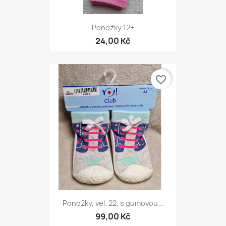
Ponožky 12+
24,00 Kč
favorite_border
Ponožky, vel. 22, s gumovou...
99,00 Kč