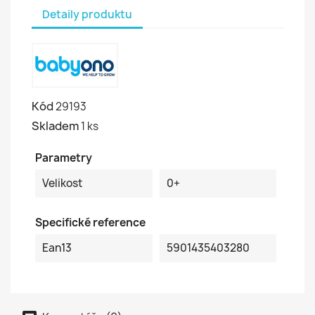
Detaily produktu
Kód
29193
Skladem
1 ks
Parametry
Velikost
0+
Specifické reference
Ean13
5901435403280