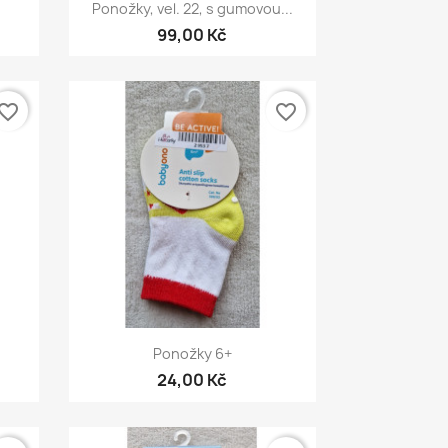
Rychlý náhled

Ponožky, vel. 22, s gumovou...
99,00 Kč
vorite_border
favorite_border
Rychlý náhled

Ponožky 6+
24,00 Kč