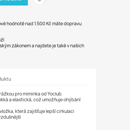
kové hodnotě nad 1.500 Kč máte dopravu
ží
kým zákonem a najdete je také v našich
duktu
ážkou pro miminka od Yoclub.
kká a elastická, což umožňuje ohýbání
ložka, která zajišťuje lepší cirkulaci
vzdušnější