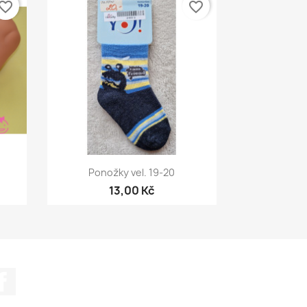
vorite_border
favorite_border
Rychlý náhled

Ponožky vel. 19-20
13,00 Kč
Facebook