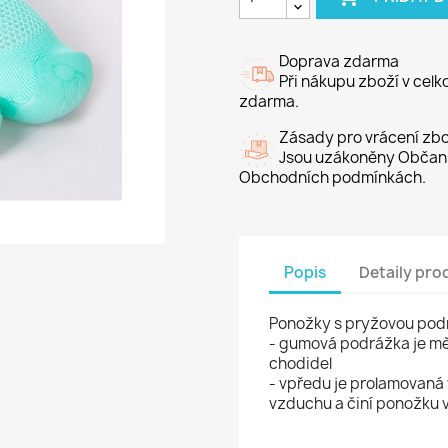
Doprava zdarma
Při nákupu zboží v cel
zdarma.
Zásady pro vrácení zbo
Jsou uzákoněny Občans
Obchodních podmínkách.
Popis
Detaily pro
Ponožky s pryžovou podr
- gumová podrážka je mě
chodidel
- vpředu je prolamovaná v
vzduchu a činí ponožku 