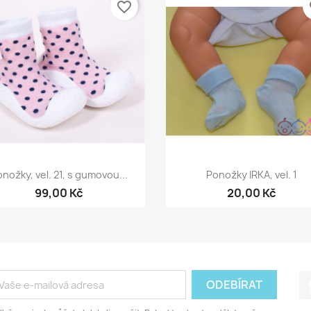
favorite_border
fa
Rychlý náhled
Rychlý náhled


nožky, vel. 21, s gumovou...
Ponožky IRKA, vel. 1
99,00 Kč
20,00 Kč