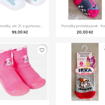
Rychlý náhled
Rychlý náhled


nožky, vel. 21, s gumovou...
Ponožky protiskluzové - fr
99,00 Kč
20,00 Kč
favorite_border
fa