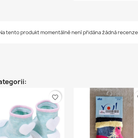
Na tento produkt momentálně není přidána žádná recenze
ategorii:
favorite_border
fa