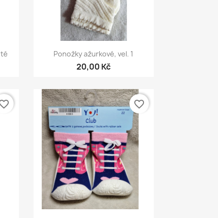
Rychlý náhled

oté
Ponožky ažurkové, vel. 1
20,00 Kč
vorite_border
favorite_border