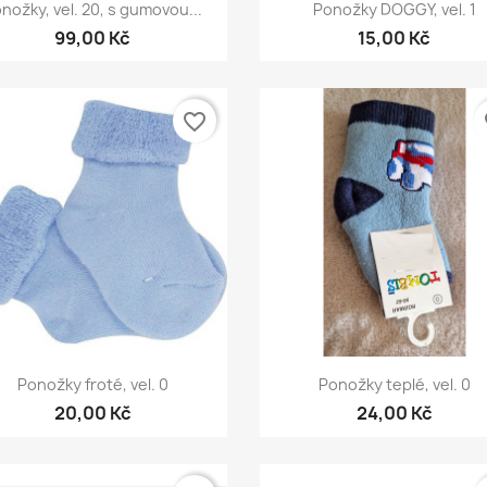
Rychlý náhled
Rychlý náhled


nožky, vel. 20, s gumovou...
Ponožky DOGGY, vel. 1
99,00 Kč
15,00 Kč
favorite_border
fa
Rychlý náhled
Rychlý náhled


Ponožky froté, vel. 0
Ponožky teplé, vel. 0
20,00 Kč
24,00 Kč