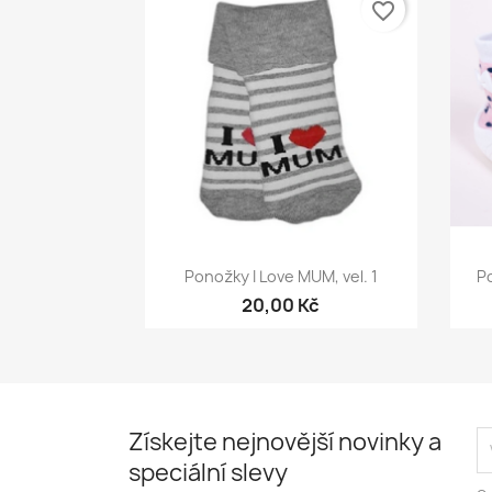
favorite_border
Rychlý náhled

Ponožky I Love MUM, vel. 1
Po
20,00 Kč
Získejte nejnovější novinky a
speciální slevy