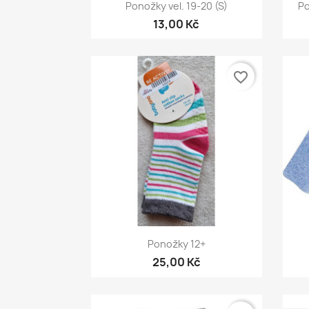
Rychlý náhled

Ponožky vel. 19-20 (S)
Po
13,00 Kč
favorite_border
Rychlý náhled

Ponožky 12+
25,00 Kč