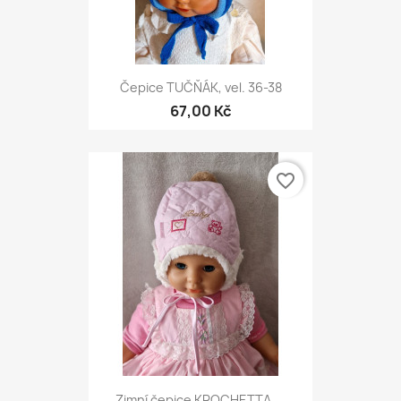
Čepice TUČŇÁK, vel. 36-38
67,00 Kč
favorite_border
Zimní čepice KROCHETTA,...