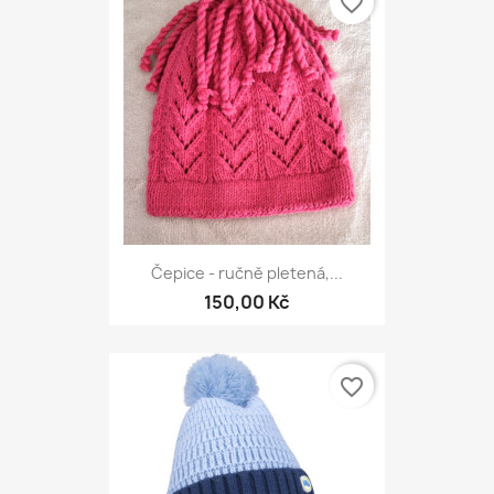
favorite_border
Čepice - ručně pletená,...
150,00 Kč
favorite_border