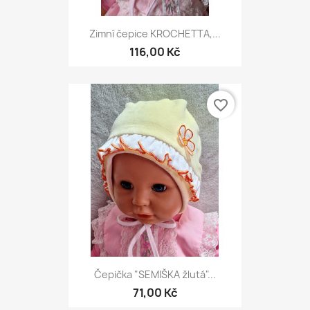
Zimní čepice KROCHETTA,...
116,00 Kč
favorite_border
Čepička "SEMIŠKA žlutá"...
71,00 Kč