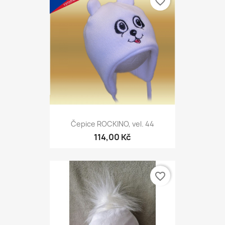
favorite_border
Čepice ROCKINO, vel. 44
114,00 Kč
favorite_border