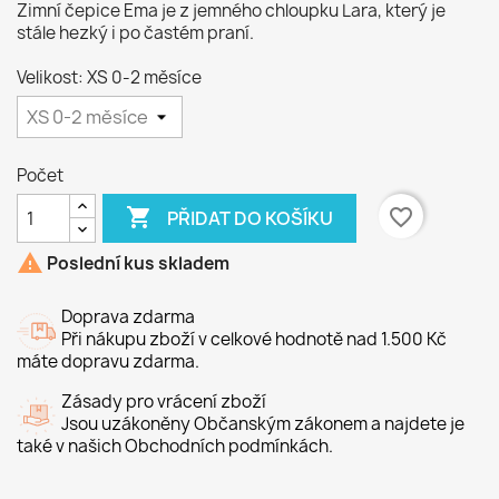
Zimní čepice Ema je z jemného chloupku Lara, který je
stále hezký i po častém praní.
Velikost: XS 0-2 měsíce
Počet

favorite_border
PŘIDAT DO KOŠÍKU

Poslední kus skladem
Doprava zdarma
Při nákupu zboží v celkové hodnotě nad 1.500 Kč
máte dopravu zdarma.
Zásady pro vrácení zboží
Jsou uzákoněny Občanským zákonem a najdete je
také v našich Obchodních podmínkách.