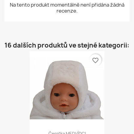
Na tento produkt momentálně není přidána žádná
recenze.
16 dalších produktů ve stejné kategorii:
favorite_border
Čepička MEDVÍDCI