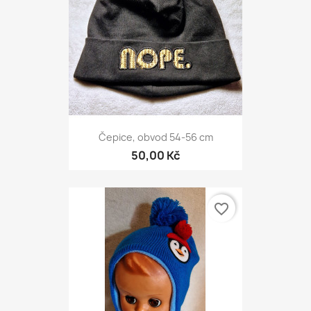
Čepice, obvod 54-56 cm
50,00 Kč
favorite_border