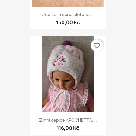
Čepice - ručně pletená,...
150,00 Kč
favorite_border
Zimní čepice KROCHETTA,...
116,00 Kč