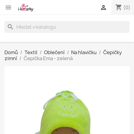
shopping_cart


(0)
search
Domů
Textil
Oblečení
Na hlavičku
Čepičky
zimní
Čepička Ema - zelená