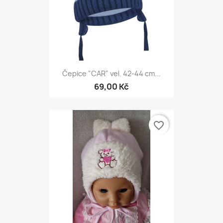
Čepice "CAR" vel. 42-44 cm...
69,00 Kč
favorite_border