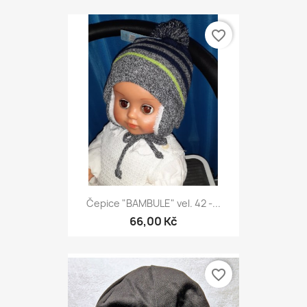
favorite_border
Čepice "BAMBULE" vel. 42 -...
66,00 Kč
favorite_border