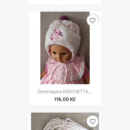
favorite_border
Zimní čepice KROCHETTA,...
116,00 Kč
favorite_border