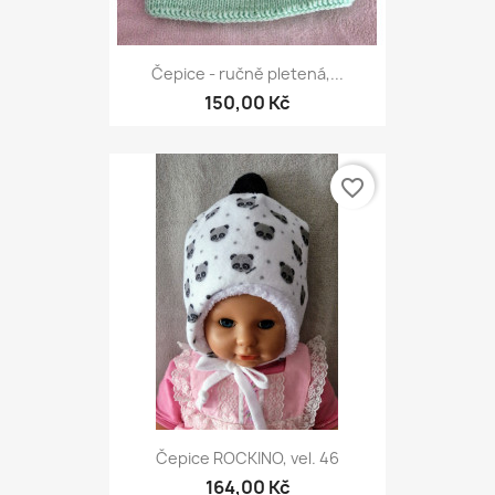
Čepice - ručně pletená,...
150,00 Kč
favorite_border
Čepice ROCKINO, vel. 46
164,00 Kč