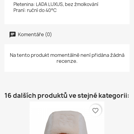
Pletenina: LADA LUXUS, bez žmolkování
Praní: ruční do 40°C
Komentáře (0)
Na tento produkt momentálně není přidána žádná
recenze.
16 dalších produktů ve stejné kategorii:
favorite_border