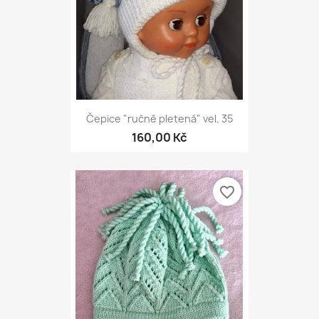
Čepice "ručně pletená" vel. 35
160,00 Kč
favorite_border