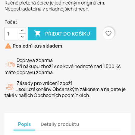
Ručně pletená čeice je jedinečným originálem.
Nepostradatelná v chladnějších dnech.
Počet

favorite_border
PŘIDAT DO KOŠÍKU

Poslední kus skladem
Doprava zdarma
Při nákupu zboží v celkové hodnotě nad 1.500 Kč
máte dopravu zdarma.
Zásady pro vrácení zboží
Jsou uzákoněny Občanským zákonem a najdete je
také v našich Obchodních podmínkách.
Popis
Detaily produktu