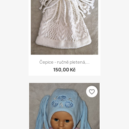
Čepice - ručně pletená,...
150,00 Kč
favorite_border