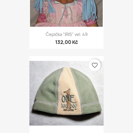
Čepička "IRIS" vel. 49
132,00 Kč
favorite_border