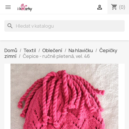
shopping_cart


(0)
search
Domů
Textil
Oblečení
Na hlavičku
Čepičky
zimní
Čepice - ručně pletená, vel. 46