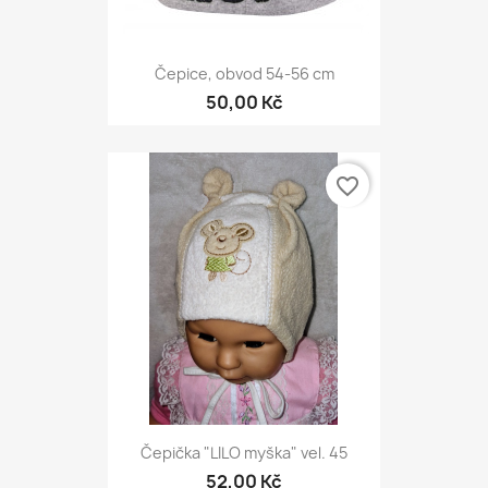
Čepice, obvod 54-56 cm
50,00 Kč
favorite_border
Čepička "LILO myška" vel. 45
52,00 Kč