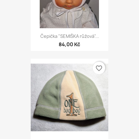
Čepička "SEMIŠKA růžová"...
84,00 Kč
favorite_border