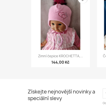
Rychlý náhled

Zimní čepice KROCHETTA,...
Č
144,00 Kč
Získejte nejnovější novinky a
speciální slevy
Od