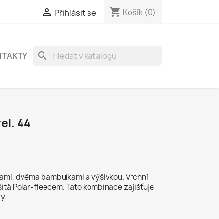
shopping_cart

Košík
(0)
Přihlásit se
search
NTAKTY
el. 44
kami, dvěma bambulkami a výšivkou. Vrchní
šitá Polar-fleecem. Tato kombinace zajišťuje
y.