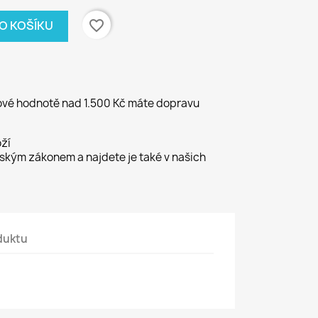
favorite_border
DO KOŠÍKU
kové hodnotě nad 1.500 Kč máte dopravu
ží
kým zákonem a najdete je také v našich
duktu