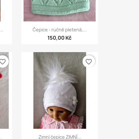
Rychlý náhled

..
Čepice - ručně pletená,...
150,00 Kč
vorite_border
favorite_border
Rychlý náhled

.
Zimní čepice ZIMNÍ...