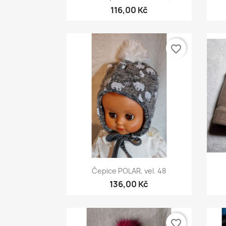
116,00 Kč
favorite_border
Rychlý náhled

Čepice POLAR, vel. 48
136,00 Kč
favorite_border