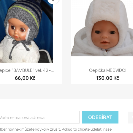
Rychlý náhled
Rychlý náhled


epice "BAMBULE" vel. 42 -...
Čepička MEDVÍDCI
66,00 Kč
130,00 Kč
běr novinek můžete kdykoliv zrušit. Pokud to chcete udělat, naše