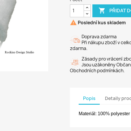

PŘIDAT 

Poslední kus skladem
Doprava zdarma
Při nákupu zboží v cel
zdarma.
Zásady pro vrácení zbo
Jsou uzákoněny Občans
Obchodních podmínkách.
Popis
Detaily pro
Materiál: 100% polyester