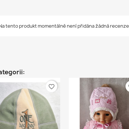
Na tento produkt momentálně není přidána žádná recenze
ategorii:
favorite_border
fa