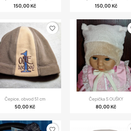
150,00 Kč
150,00 Kč
favorite_border
fa
Rychlý náhled
Rychlý náhled


Čepice, obvod 51 cm
Čepička S OUŠKY
50,00 Kč
80,00 Kč
favorite_border
fa