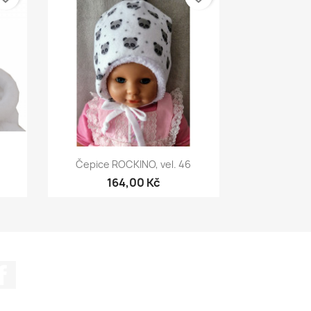
Rychlý náhled

Čepice ROCKINO, vel. 46
164,00 Kč
Facebook