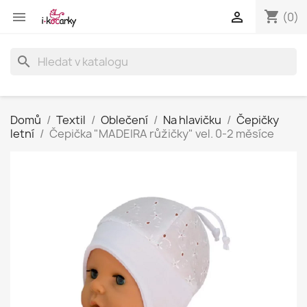
shopping_cart


(0)
search
Domů
Textil
Oblečení
Na hlavičku
Čepičky
letní
Čepička "MADEIRA růžičky" vel. 0-2 měsíce