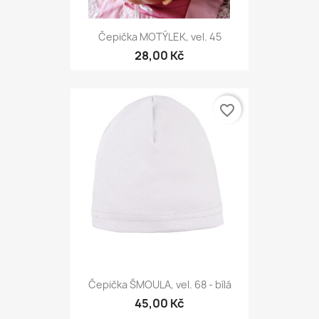
Čepička MOTÝLEK, vel. 45
28,00 Kč
favorite_border
Čepička ŠMOULA, vel. 68 - bílá
45,00 Kč