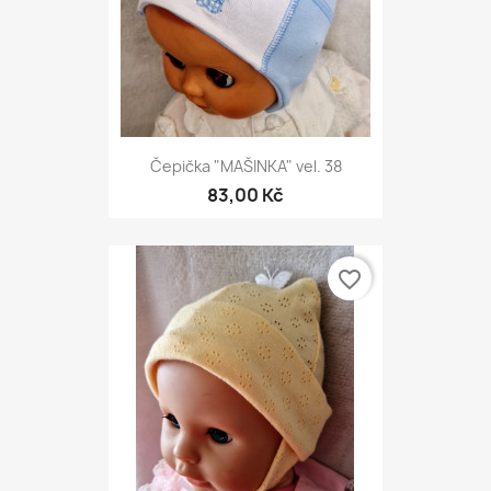
Čepička "MAŠINKA" vel. 38
83,00 Kč
favorite_border