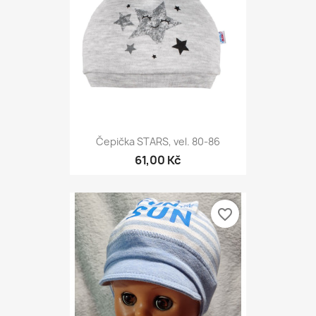
Čepička STARS, vel. 80-86
61,00 Kč
favorite_border