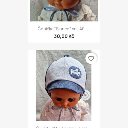
Čepička "Slunce" vel. 40 -...
30,00 Kč
favorite_border