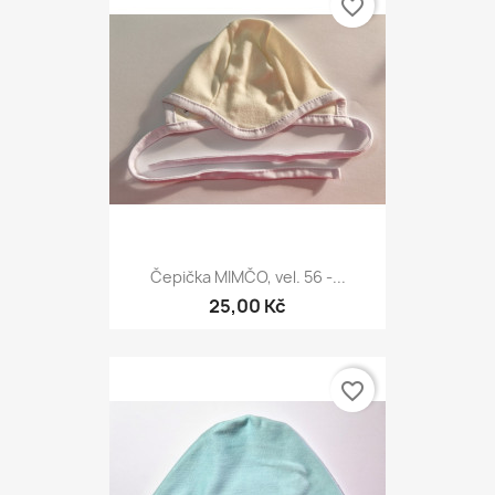
favorite_border
Čepička MIMČO, vel. 56 -...
25,00 Kč
favorite_border