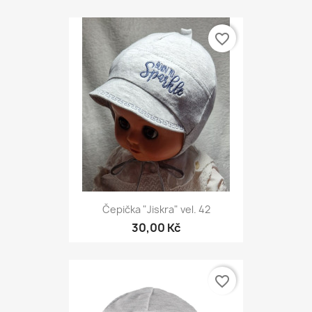
favorite_border
Čepička "Jiskra" vel. 42
30,00 Kč
favorite_border