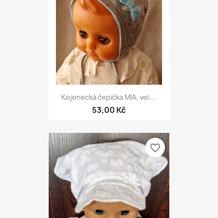
Kojenecká čepička MIA, vel....
53,00 Kč
favorite_border