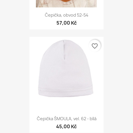
Čepička, obvod 52-54
57,00 Kč
favorite_border
Čepička ŠMOULA, vel. 62 - bílá
45,00 Kč