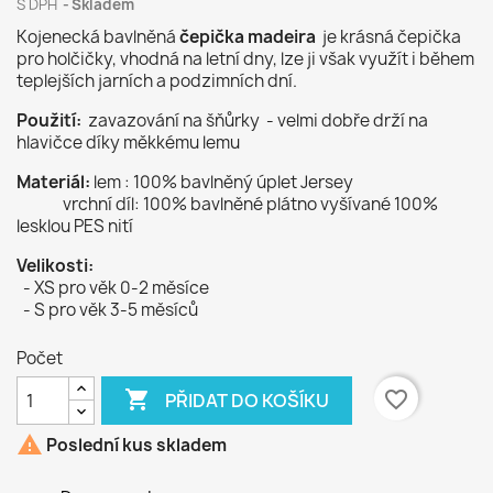
S DPH
Skladem
Kojenecká bavlněná
čepička madeira
je krásná čepička
pro holčičky, vhodná na letní dny, lze ji však využít i během
teplejších jarních a podzimních dní.
Použití:
zavazování na šňůrky - velmi dobře drží na
hlavičce díky měkkému lemu
Materiál:
lem : 100% bavlněný úplet Jersey
vrchní díl: 100% bavlněné plátno vyšívané 100%
lesklou PES nití
Velikosti:
- XS pro věk 0-2 měsíce
- S pro věk 3-5 měsíců
Počet

favorite_border
PŘIDAT DO KOŠÍKU

Poslední kus skladem