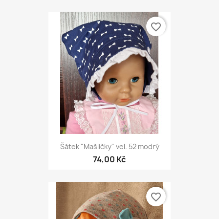
favorite_border
Šátek "Mašličky" vel. 52 modrý
74,00 Kč
favorite_border