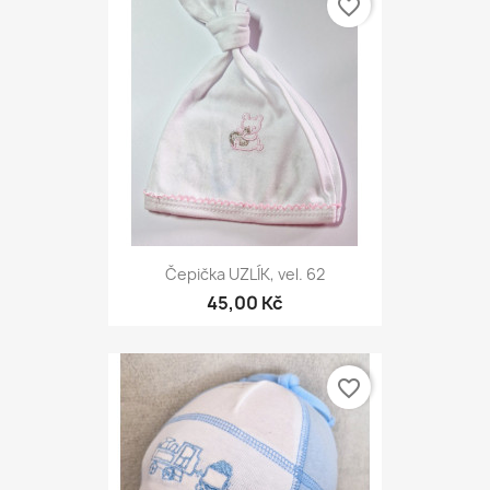
favorite_border
Čepička UZLÍK, vel. 62
45,00 Kč
favorite_border