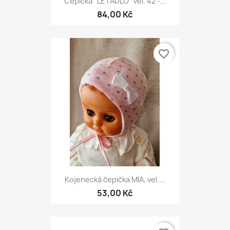
Čepička "LETADLO" vel. 42 -...
84,00 Kč
favorite_border
Kojenecká čepička MIA, vel....
53,00 Kč