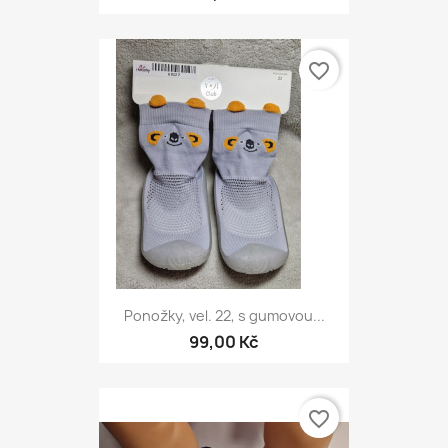
favorite_border
Ponožky, vel. 22, s gumovou...
99,00 Kč
favorite_border