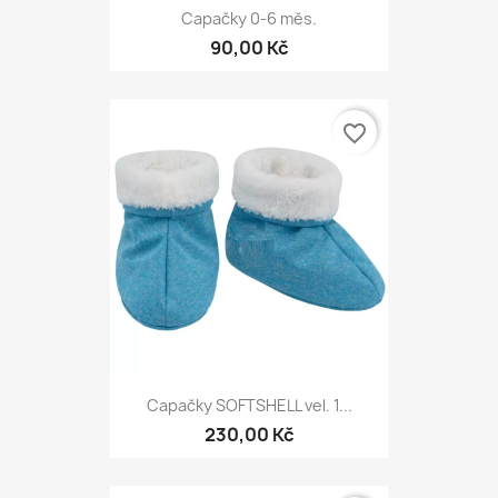
Capačky 0-6 měs.
90,00 Kč
favorite_border
Capačky SOFTSHELL vel. 1...
230,00 Kč