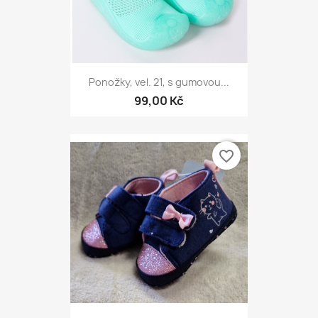
Ponožky, vel. 21, s gumovou...
99,00 Kč
favorite_border