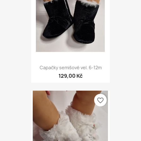
Capačky semišové vel. 6-12m
129,00 Kč
favorite_border