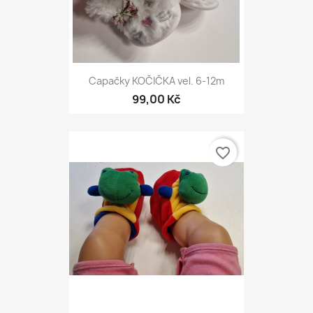
Capačky KOČIČKA vel. 6-12m
99,00 Kč
favorite_border