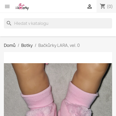
shopping_cart


(0)
search
Domů
Botky
Bačkůrky LARA, vel. 0