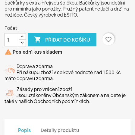
bačkůrky s extra hřejivou špičkou. Bačkůrky jsou ideální
pro miminka jako ponožky. Pružný patent netlačí a drží na
nožičce. Český výrobek od ESITO.
Počet

favorite_border
PŘIDAT DO KOŠÍKU

Poslední kus skladem
Doprava zdarma
Při nákupu zboží v celkové hodnotě nad 1.500 Kč
máte dopravu zdarma.
Zásady pro vrácení zboží
Jsou uzákoněny Občanským zákonem a najdete je
také v našich Obchodních podmínkách.
Popis
Detaily produktu