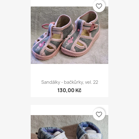
favorite_border
Sandálky - bačkůrky, vel. 22
130,00 Kč
favorite_border