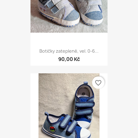
Botičky zateplené, vel. 0-6...
90,00 Kč
favorite_border