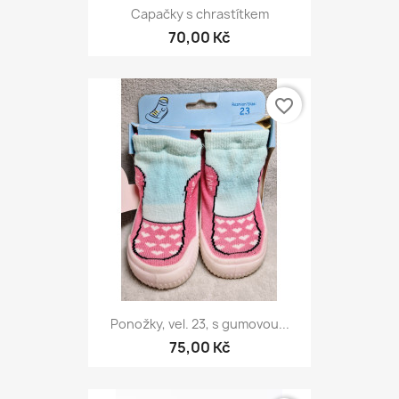
Capačky s chrastítkem
70,00 Kč
favorite_border
Ponožky, vel. 23, s gumovou...
75,00 Kč