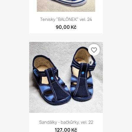
Tenisky "BALÓNEK" vel. 24
90,00 Kč
favorite_border
Sandálky - bačkůrky, vel. 22
127,00 Kč