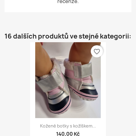
recenze.
16 dalších produktů ve stejné kategorii:
favorite_border
Kožené botky s kožíškem...
140,00 Kč