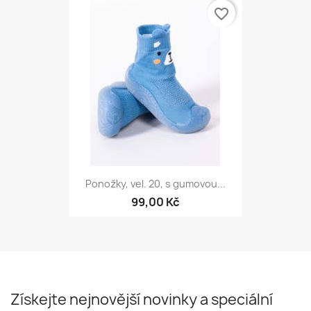
favorite_border
Ponožky, vel. 20, s gumovou...
99,00 Kč
Získejte nejnovější novinky a speciální