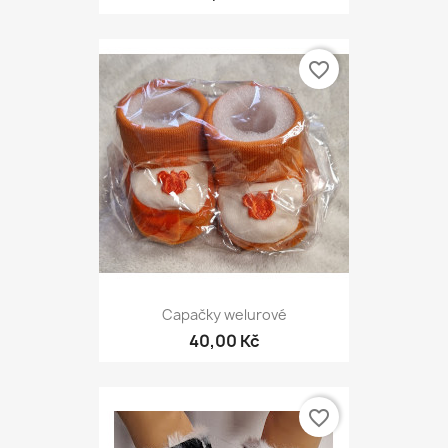
favorite_border
Capačky welurové
40,00 Kč
favorite_border