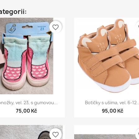
ategorii:
favorite_border
fa
Rychlý náhled
Rychlý náhled


nožky, vel. 23, s gumovou...
Botičky s ušima, vel. 6-12..
75,00 Kč
95,00 Kč
favorite_border
fa