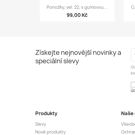
Rychlý náhled

Ponožky, vel. 22, s gumovou...
C
99,00 Kč
Získejte nejnovější novinky a
speciální slevy
Od
ko
úd
Produkty
Naše 
Slevy
Všeob
Nové produkty
Ochran