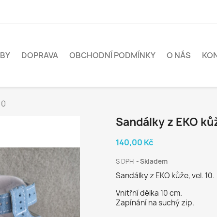
BY
DOPRAVA
OBCHODNÍ PODMÍNKY
O NÁS
KO
10
Sandálky z EKO kůž
140,00 Kč
S DPH
Skladem
Sandálky z EKO kůže, vel. 10.
Vnitřní délka 10 cm.
Zapínání na suchý zip.