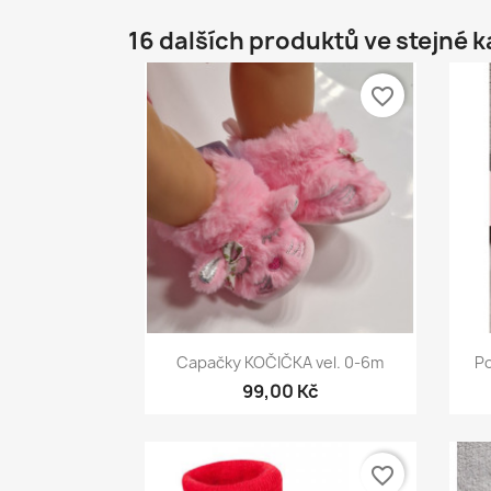
16 dalších produktů ve stejné k
favorite_border
Rychlý náhled

Capačky KOČIČKA vel. 0-6m
Po
99,00 Kč
favorite_border