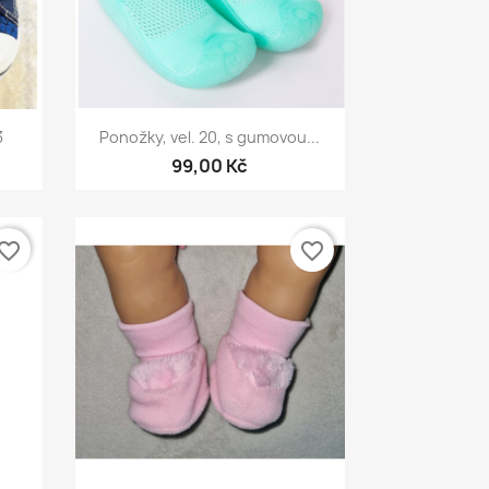
Rychlý náhled

3
Ponožky, vel. 20, s gumovou...
99,00 Kč
vorite_border
favorite_border