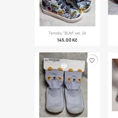
Rychlý náhled

Tenisky "BUM" vel. 24
145,00 Kč
favorite_border