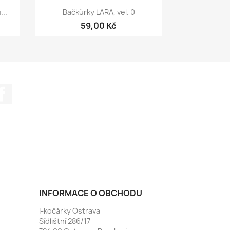
Rychlý náhled

...
Bačkůrky LARA, vel. 0
59,00 Kč
Facebook
INFORMACE O OBCHODU
i-kočárky Ostrava
Sídlištní 286/17