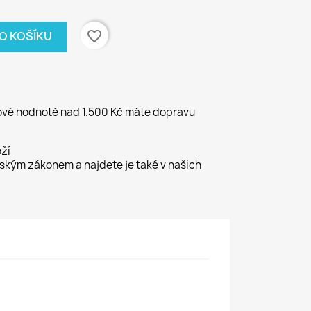
favorite_border
DO KOŠÍKU
kové hodnotě nad 1.500 Kč máte dopravu
ží
kým zákonem a najdete je také v našich