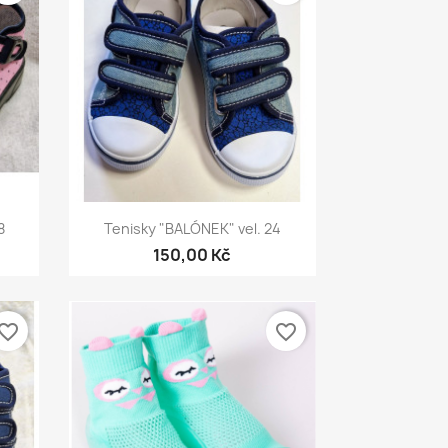
Rychlý náhled

8
Tenisky "BALÓNEK" vel. 24
150,00 Kč
vorite_border
favorite_border