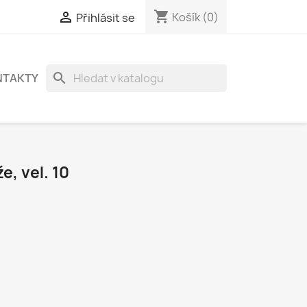
shopping_cart

Košík
(0)
Přihlásit se
search
NTAKTY
e, vel. 10