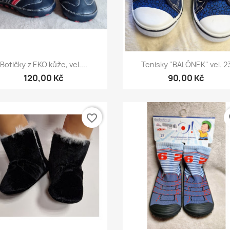
Rychlý náhled
Rychlý náhled


Botičky z EKO kůže, vel....
Tenisky "BALÓNEK" vel. 2
120,00 Kč
90,00 Kč
favorite_border
fa