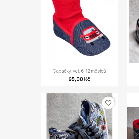
Rychlý náhled

Capačky, vel. 6-12 měsíců
95,00 Kč
favorite_border