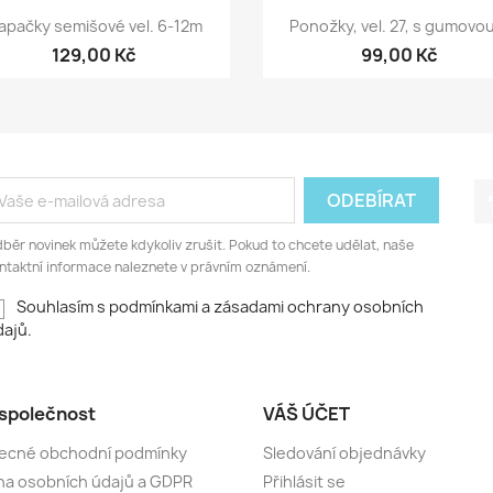
Rychlý náhled
Rychlý náhled


apačky semišové vel. 6-12m
Ponožky, vel. 27, s gumovou
129,00 Kč
99,00 Kč
běr novinek můžete kdykoliv zrušit. Pokud to chcete udělat, naše
ntaktní informace naleznete v právním oznámení.
Souhlasím s podmínkami a zásadami ochrany osobních
ajů.
společnost
VÁŠ ÚČET
ecné obchodní podmínky
Sledování objednávky
a osobních údajů a GDPR
Přihlásit se