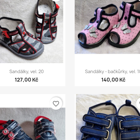
Rychlý náhled
Rychlý náhled


Sandálky, vel. 20
Sandálky - bačkůrky, vel. 1
127,00 Kč
140,00 Kč
favorite_border
fa