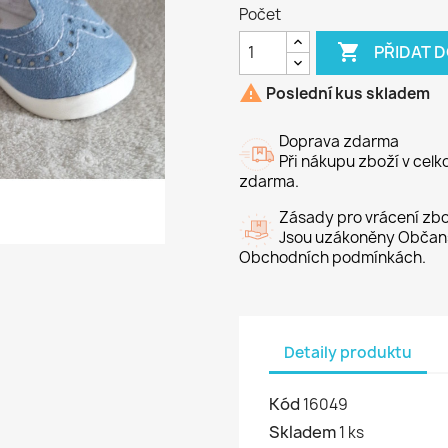
Počet

PŘIDAT 

Poslední kus skladem
Doprava zdarma
Při nákupu zboží v cel
zdarma.
Zásady pro vrácení zbo
Jsou uzákoněny Občans
Obchodních podmínkách.
Detaily produktu
Kód
16049
Skladem
1 ks