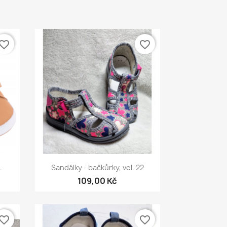
vorite_border
favorite_border
Rychlý náhled

.
Sandálky - bačkůrky, vel. 22
109,00 Kč
vorite_border
favorite_border